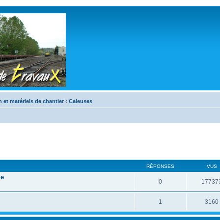
n et matériels de chantier
‹
Caleuses
RÉPONSES
VUS
le
0
17737
1
3160