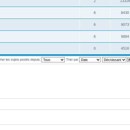
2
1332
6
8430
6
9073
6
9884
0
4516
cher les sujets postés depuis:
Trier par
i posté
ans lequel j'ai posté