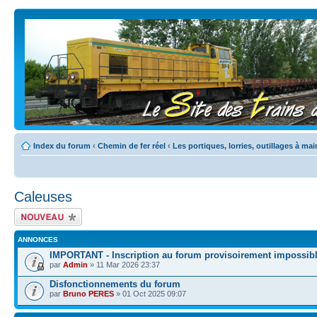
Index du forum
‹
Chemin de fer réel
‹
Les portiques, lorries, outillages à mai
Caleuses
Écrire un nouveau
sujet
ANNONCES
IMPORTANT - Inscription au forum provisoirement impossib
par
Admin
» 11 Mar 2026 23:37
Disfonctionnements du forum
par
Bruno PERES
» 01 Oct 2025 09:07