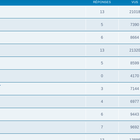
RÉPONSES
VUS
13
2101
5
7390
6
8664
13
2132
5
8599
0
4170
r
3
7144
4
6977
6
9443
7
9692