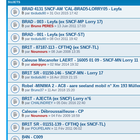
SUJETS
BRAD 4131 SNCF-AM 'CAL-BRAD5-LORRY05 - Leyfa
par
ttxdudu90
» 31 Oct 2015 17:42
BRAD - 003 - Leyfa (ex SNCF-MP Lorry 17)
par
Bruno PERES
» 13 Juin 2011 17:03
BRAD - 001 - Leyfa (ex SNCF-ST)
par
ttxdudu90
» 08 Oct 2011 19:42
BR1T - 87187-113 - CFTHQ (ex SNCF-TL)
par
Nounours
» 08 Juin 2008 13:35
Caleuse Mecanofer LAERT - 16005 01 09 - SNCF-MN Lorry 11
par
alainpyro
» 02 Mar 2014 19:32
BR1T SR - 01150-146 - SNCF-MN - Lorry 17
par
ttxdudu90
» 16 Avr 2019 21:15
Robel -MINIMA 2 - AC8 - aare seeland mobil n° Xm 193 Mülle
par
Bruno37
» 11 Avr 2018 15:20
BR1T - AJECTA (ex SNCF) Lorry n°6
par
CHALINDREY
» 05 Déc 2016 22:40
Caleuse - Débroussailleuse - CP
par
Nounours
» 04 Fév 2009 18:59
BR1T SR - 01151-139 - CFTHQ (ex SNCF-TL)
par
POUPELAIN
» 11 Fév 2011 06:02
B4N - C009