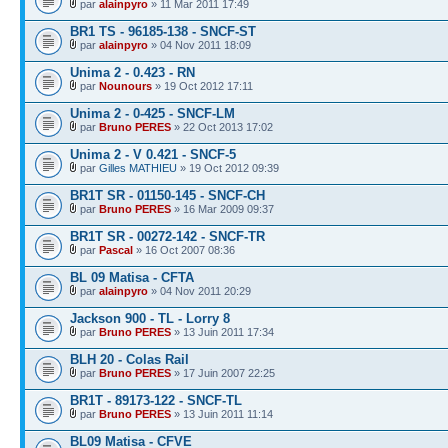
par
alainpyro
» 11 Mar 2011 17:49
BR1 TS - 96185-138 - SNCF-ST
par
alainpyro
» 04 Nov 2011 18:09
Unima 2 - 0.423 - RN
par
Nounours
» 19 Oct 2012 17:11
Unima 2 - 0-425 - SNCF-LM
par
Bruno PERES
» 22 Oct 2013 17:02
Unima 2 - V 0.421 - SNCF-5
par
Gilles MATHIEU
» 19 Oct 2012 09:39
BR1T SR - 01150-145 - SNCF-CH
par
Bruno PERES
» 16 Mar 2009 09:37
BR1T SR - 00272-142 - SNCF-TR
par
Pascal
» 16 Oct 2007 08:36
BL 09 Matisa - CFTA
par
alainpyro
» 04 Nov 2011 20:29
Jackson 900 - TL - Lorry 8
par
Bruno PERES
» 13 Juin 2011 17:34
BLH 20 - Colas Rail
par
Bruno PERES
» 17 Juin 2007 22:25
BR1T - 89173-122 - SNCF-TL
par
Bruno PERES
» 13 Juin 2011 11:14
BL09 Matisa - CFVE