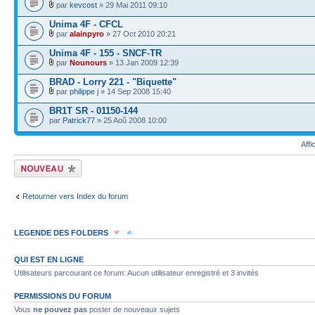
par
kevcost
» 29 Mai 2011 09:10
Unima 4F - CFCL
par
alainpyro
» 27 Oct 2010 20:21
Unima 4F - 155 - SNCF-TR
par
Nounours
» 13 Jan 2009 12:39
BRAD - Lorry 221 - "Biquette"
par
philippe j
» 14 Sep 2008 15:40
BR1T SR - 01150-144
par
Patrick77
» 25 Aoû 2008 10:00
Affi
Écrire un nouveau
sujet
Retourner vers Index du forum
LEGENDE DES FOLDERS
Sujet lu
Sujet lu dans lequel j'ai posté
Sujet populaire lu dans lequel j'a
QUI EST EN LIGNE
Utilisateurs parcourant ce forum: Aucun utilisateur enregistré et 3 invités
Sujet populaire lu
Sujet lu fermé
Sujet lu fermé dans lequel j'ai posté
PERMISSIONS DU FORUM
Vous
ne pouvez pas
poster de nouveaux sujets
Sujet non lu
Sujet non lu dans lequel j'ai posté
Sujet populaire non lu d