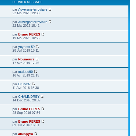
DERNIER MESSAGE
par
Auvergneferroviaire
8
22 Mai 2023 19:38
par
Auvergneferroviaire
22 Mai 2023 18:42
par
Bruno PERES
19 Mai 2023 10:55
par
yoyo ttx 59
0
28 Juil 2019 16:11
par
Nounours
17 Avr 2019 17:46
par
ttxdudu90
16 Avr 2019 21:15
par
Bruno37
11 Avr 2018 15:30
par
CHALINDREY
14 Déc 2016 20:39
par
Bruno PERES
28 Sep 2016 07:54
par
Bruno PERES
09 Juil 2016 16:51
par
alainpyro