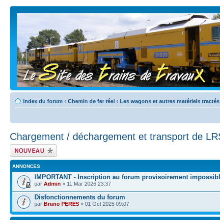
Index du forum
‹
Chemin de fer réel
‹
Les wagons et autres matériels tractés
Chargement / déchargement et transport de LR
Écrire un nouveau
sujet
ANNONCES
IMPORTANT - Inscription au forum provisoirement impossib
par
Admin
» 11 Mar 2026 23:37
Disfonctionnements du forum
par
Bruno PERES
» 01 Oct 2025 09:07