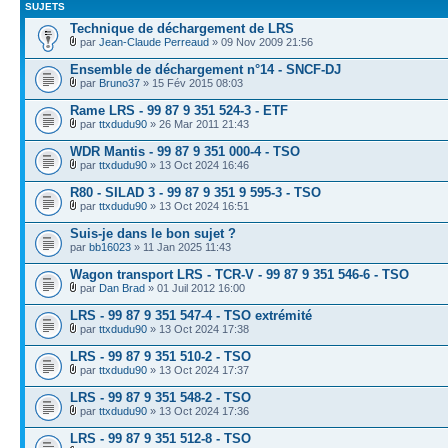
SUJETS
Technique de déchargement de LRS
par
Jean-Claude Perreaud
» 09 Nov 2009 21:56
Ensemble de déchargement n°14 - SNCF-DJ
par
Bruno37
» 15 Fév 2015 08:03
Rame LRS - 99 87 9 351 524-3 - ETF
par
ttxdudu90
» 26 Mar 2011 21:43
WDR Mantis - 99 87 9 351 000-4 - TSO
par
ttxdudu90
» 13 Oct 2024 16:46
R80 - SILAD 3 - 99 87 9 351 9 595-3 - TSO
par
ttxdudu90
» 13 Oct 2024 16:51
Suis-je dans le bon sujet ?
par
bb16023
» 11 Jan 2025 11:43
Wagon transport LRS - TCR-V - 99 87 9 351 546-6 - TSO
par
Dan Brad
» 01 Juil 2012 16:00
LRS - 99 87 9 351 547-4 - TSO extrémité
par
ttxdudu90
» 13 Oct 2024 17:38
LRS - 99 87 9 351 510-2 - TSO
par
ttxdudu90
» 13 Oct 2024 17:37
LRS - 99 87 9 351 548-2 - TSO
par
ttxdudu90
» 13 Oct 2024 17:36
LRS - 99 87 9 351 512-8 - TSO