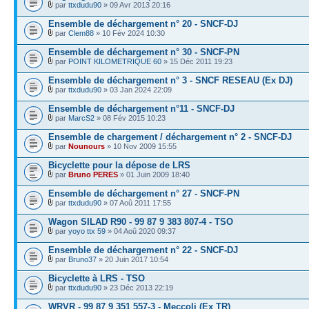
par
ttxdudu90
» 09 Avr 2013 20:16
Ensemble de déchargement n° 20 - SNCF-DJ
par
Clem88
» 10 Fév 2024 10:30
Ensemble de déchargement n° 30 - SNCF-PN
par
POINT KILOMETRIQUE 60
» 15 Déc 2011 19:23
Ensemble de déchargement n° 3 - SNCF RESEAU (Ex DJ)
par
ttxdudu90
» 03 Jan 2024 22:09
Ensemble de déchargement n°11 - SNCF-DJ
par
MarcS2
» 08 Fév 2015 10:23
Ensemble de chargement / déchargement n° 2 - SNCF-DJ
par
Nounours
» 10 Nov 2009 15:55
Bicyclette pour la dépose de LRS
par
Bruno PERES
» 01 Juin 2009 18:40
Ensemble de déchargement n° 27 - SNCF-PN
par
ttxdudu90
» 07 Aoû 2011 17:55
Wagon SILAD R90 - 99 87 9 383 807-4 - TSO
par
yoyo ttx 59
» 04 Aoû 2020 09:37
Ensemble de déchargement n° 22 - SNCF-DJ
par
Bruno37
» 20 Juin 2017 10:54
Bicyclette à LRS - TSO
par
ttxdudu90
» 23 Déc 2013 22:19
WRVR - 99 87 9 351 557-3 - Meccoli (Ex TR)