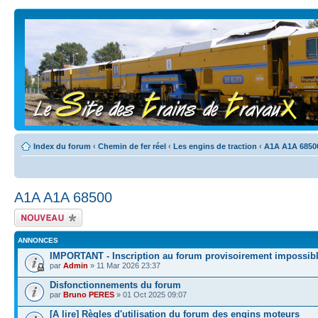
Index du forum
‹
Chemin de fer réel
‹
Les engins de traction
‹
A1A A1A 6850
A1A A1A 68500
Écrire un nouveau
sujet
ANNONCES
IMPORTANT - Inscription au forum provisoirement impossib
par
Admin
» 11 Mar 2026 23:37
Disfonctionnements du forum
par
Bruno PERES
» 01 Oct 2025 09:07
[A lire] Règles d'utilisation du forum des engins moteurs