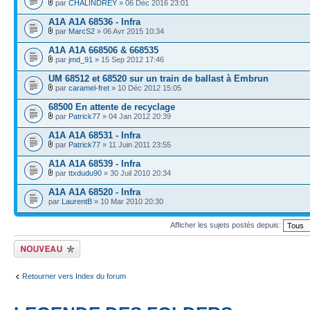
par
CHALINDREY
» 06 Déc 2016 23:01
A1A A1A 68536 - Infra
par
MarcS2
» 06 Avr 2015 10:34
A1A A1A 668506 & 668535
par
jmd_91
» 15 Sep 2012 17:46
UM 68512 et 68520 sur un train de ballast à Embrun
par
caramel-fret
» 10 Déc 2012 15:05
68500 En attente de recyclage
par
Patrick77
» 04 Jan 2012 20:39
A1A A1A 68531 - Infra
par
Patrick77
» 11 Juin 2011 23:55
A1A A1A 68539 - Infra
par
ttxdudu90
» 30 Juil 2010 20:34
A1A A1A 68520 - Infra
par
LaurentB
» 10 Mar 2010 20:30
Afficher les sujets postés depuis:
Écrire un nouveau
sujet
Retourner vers Index du forum