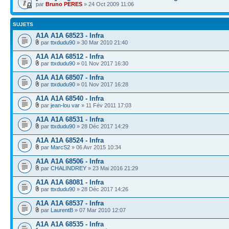
par
Bruno PERES
» 24 Oct 2009 11:06
SUJETS
A1A A1A 68523 - Infra
par
ttxdudu90
» 30 Mar 2010 21:40
A1A A1A 68512 - Infra
par
ttxdudu90
» 01 Nov 2017 16:30
A1A A1A 68507 - Infra
par
ttxdudu90
» 01 Nov 2017 16:28
A1A A1A 68540 - Infra
par
jean-lou var
» 11 Fév 2011 17:03
A1A A1A 68531 - Infra
par
ttxdudu90
» 28 Déc 2017 14:29
A1A A1A 68524 - Infra
par
MarcS2
» 06 Avr 2015 10:34
A1A A1A 68506 - Infra
par
CHALINDREY
» 23 Mai 2016 21:29
A1A A1A 68081 - Infra
par
ttxdudu90
» 28 Déc 2017 14:26
A1A A1A 68537 - Infra
par
LaurentB
» 07 Mar 2010 12:07
A1A A1A 68535 - Infra