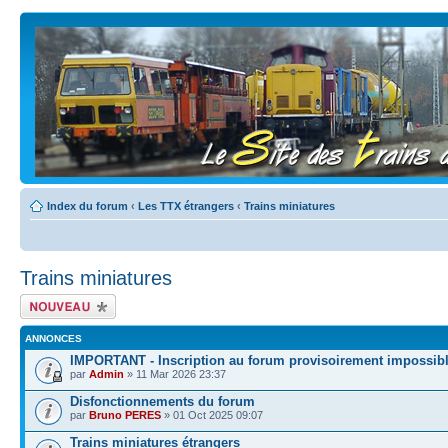
Index du forum
‹
Les TTX étrangers
‹
Trains miniatures
Trains miniatures
Écrire un nouveau
sujet
ANNONCES
IMPORTANT - Inscription au forum provisoirement impossib
par
Admin
» 11 Mar 2026 23:37
Disfonctionnements du forum
par
Bruno PERES
» 01 Oct 2025 09:07
Trains miniatures étrangers