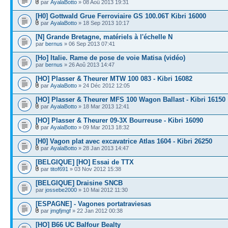
par
AyalaBotto
» 08 Aoû 2013 19:31
[H0] Gottwald Grue Ferroviaire GS 100.06T Kibri 16000
par
AyalaBotto
» 18 Sep 2013 10:17
[N] Grande Bretagne, matériels à l'échelle N
par
bernus
» 06 Sep 2013 07:41
[Ho] Italie. Rame de pose de voie Matisa (vidéo)
par
bernus
» 26 Aoû 2013 14:47
[HO] Plasser & Theurer MTW 100 083 - Kibri 16082
par
AyalaBotto
» 24 Déc 2012 12:05
[HO] Plasser & Theurer MFS 100 Wagon Ballast - Kibri 16150
par
AyalaBotto
» 18 Mar 2013 12:41
[HO] Plasser & Theurer 09-3X Bourreuse - Kibri 16090
par
AyalaBotto
» 09 Mar 2013 18:32
[H0] Vagon plat avec excavatrice Atlas 1604 - Kibri 26250
par
AyalaBotto
» 28 Jan 2013 14:47
[BELGIQUE] [HO] Essai de TTX
par
titof691
» 03 Nov 2012 15:38
[BELGIQUE] Draisine SNCB
par
jossebe2000
» 10 Mai 2012 11:30
[ESPAGNE] - Vagones portatraviesas
par
jmgfjmgf
» 22 Jan 2012 00:38
[HO] B66 UC Balfour Bealty