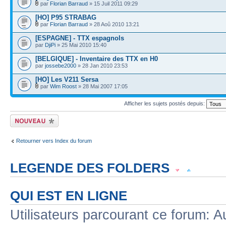
par
Florian Barraud
» 15 Juil 2011 09:29
[HO] P95 STRABAG
par
Florian Barraud
» 28 Aoû 2010 13:21
[ESPAGNE] - TTX espagnols
par
DjiPi
» 25 Mai 2010 15:40
[BELGIQUE] - Inventaire des TTX en H0
par
jossebe2000
» 28 Jan 2010 23:53
[HO] Les V211 Sersa
par
Wim Roost
» 28 Mai 2007 17:05
Afficher les sujets postés depuis:
Écrire un nouveau
sujet
Retourner vers Index du forum
LEGENDE DES FOLDERS
Sujet lu
Sujet lu dans lequel j'ai posté
Sujet populaire lu dans lequel j'a
QUI EST EN LIGNE
Sujet populaire lu
Sujet lu fermé
Sujet lu fermé dans lequel j'ai posté
Utilisateurs parcourant ce forum: Au