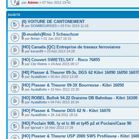
par
Admin
» 07 Nov 2012 19:41
SUJETS
(0) VOITURE DE CANTONEMENT
par
DOMIBOURGES
» 03 Fév 2019 11:16
[B-models]Rino 3 Scheuchzer
par
florian
» 01 Jan 2017 16:15
[HO] Canada (QC) Entreprise de travaux ferroviaires
par
kerax89
» 25 Aoû 2013 14:28
[HO] Couvert SWIETELSKY - Roco 76855
par
Cbr-Reims
» 24 Aoû 2015 09:17
[H0] Plasser & Theurer 09-3x, DGS 62 Kibri 16090 16050 1607
par
AyalaBotto
» 05 Avr 2013 13:39
[HO] Plasser & Theurer 09-3X Bourreuse - Kibri 16050
par
AyalaBotto
» 15 Nov 2012 23:30
[HO] ROBEL Bullok 54.22 Draisine DB Bahnbau - Kibri 16100
par
AyalaBotto
» 04 Fév 2013 16:34
[HO] Plasser & Theurer DGS 62 N - Kibri 16070
par
AyalaBotto
» 28 Juil 2011 18:16
[HO] Poclain 90B, ly et lc 80 et ty45 p2 et Poclain/Case 90
par
tgvsud
» 16 Nov 2013 17:28
[HO] Plasser & Theurer USP 2000 SWS Profileuse - Kibri 160