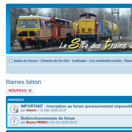
Index du forum
‹
Chemin de fer réel
‹
Caténaire - Les matériels tractés
‹
Ram
Rames béton
Écrire un nouveau
sujet
ANNONCES
IMPORTANT - Inscription au forum provisoirement impossib
par
Admin
» 11 Mar 2026 23:37
Disfonctionnements du forum
par
Bruno PERES
» 01 Oct 2025 09:07