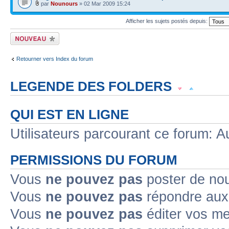
par
Nounours
» 02 Mar 2009 15:24
Afficher les sujets postés depuis:
Écrire un nouveau
sujet
Retourner vers Index du forum
LEGENDE DES FOLDERS
Sujet lu
Sujet lu dans lequel j'ai posté
Sujet populaire lu dans lequel j'a
QUI EST EN LIGNE
Sujet populaire lu
Sujet lu fermé
Sujet lu fermé dans lequel j'ai posté
Utilisateurs parcourant ce forum: Au
Sujet non lu
Sujet non lu dans lequel j'ai posté
Sujet populaire non lu d
PERMISSIONS DU FORUM
Sujet populaire non lu
Sujet non lu fermé
Sujet non lu fermé dans lequel
Vous
ne pouvez pas
poster de no
Vous
ne pouvez pas
répondre aux
Topic déplacé
Vous
ne pouvez pas
éditer vos m
Annonce lue
Annonce lue fermée
Annonce lue fermée dans laquelle j'