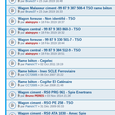
par
Bruno37
» 23 Juin 2019 16:48
Wagon Malaxeur ciment -99 87 9 387 508-4 TSO rame béton
par
Bruno37
» 23 Juin 2019 16:33
Wagon foreuse - Non identifié - TSO
par
alainpyro
» 18 Fév 2019 18:37
Wagon central - 99 87 9 383 860-3 - TSO
par
alainpyro
» 18 Fév 2019 18:32
Wagon foreuse - 99 87 9 330 501-7 - TSO
par
alainpyro
» 18 Fév 2019 18:44
Wagon central - 99 87 9 384 512-9 - TSO
par
alainpyro
» 18 Fév 2019 18:51
Rame béton - Cegelec
par
Patrick77
» 02 Oct 2011 19:19
Rame béton - Ineo SCLE Ferroviaire
par
CC72005
» 06 Oct 2007 15:22
Rame béton - Cogifer EI Caténaire
par
CC72005
» 24 Jan 2008 21:48
Wagon ciment - RS0 PRG 061 - Spie Enertrans
par
Bruno PERES
» 03 Nov 2014 21:28
Wagon ciment - RSO PE 258 - TSO
par
Patrick77
» 31 Déc 2009 00:33
Wagon ciment - RS0 ATA 1030 - Amec Spie