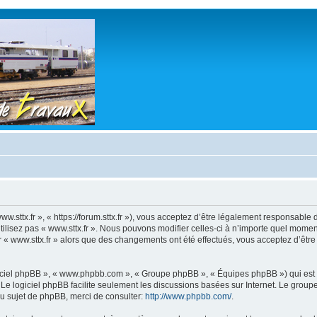
www.sttx.fr », « https://forum.sttx.fr »), vous acceptez d’être légalement responsabl
tilisez pas « www.sttx.fr ». Nous pouvons modifier celles-ci à n’importe quel moment
ser « www.sttx.fr » alors que des changements ont été effectués, vous acceptez d’êt
logiciel phpBB », « www.phpbb.com », « Groupe phpBB », « Équipes phpBB ») qui est u
. Le logiciel phpBB facilite seulement les discussions basées sur Internet. Le gr
u sujet de phpBB, merci de consulter:
http://www.phpbb.com/
.