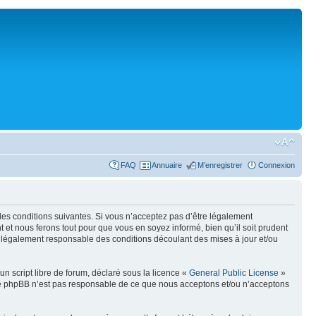
FAQ
Annuaire
M’enregistrer
Connexion
e des conditions suivantes. Si vous n’acceptez pas d’être légalement
 et nous ferons tout pour que vous en soyez informé, bien qu’il soit prudent
re légalement responsable des conditions découlant des mises à jour et/ou
n script libre de forum, déclaré sous la licence «
General Public License
»
oupe phpBB n’est pas responsable de ce que nous acceptons et/ou n’acceptons