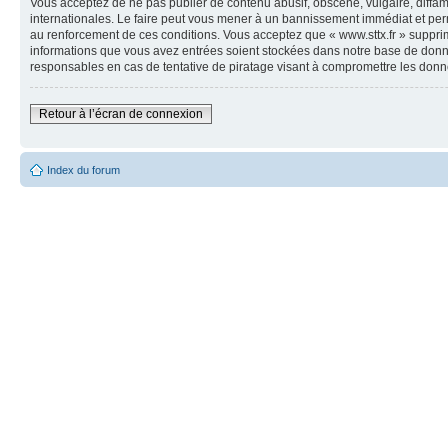
Vous acceptez de ne pas publier de contenu abusif, obscène, vulgaire, diffama
internationales. Le faire peut vous mener à un bannissement immédiat et perm
au renforcement de ces conditions. Vous acceptez que « www.sttx.fr » supprime
informations que vous avez entrées soient stockées dans notre base de donné
responsables en cas de tentative de piratage visant à compromettre les donn
Retour à l’écran de connexion
Index du forum