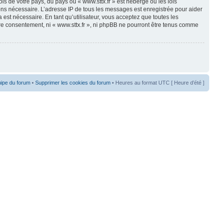
is de votre pays, du pays où « www.sttx.fr » est hébergé ou les lois
eons nécessaire. L’adresse IP de tous les messages est enregistrée pour aider
est nécessaire. En tant qu’utilisateur, vous acceptez que toutes les
re consentement, ni « www.sttx.fr », ni phpBB ne pourront être tenus comme
uipe du forum
•
Supprimer les cookies du forum
• Heures au format UTC [ Heure d’été ]