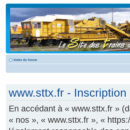
Index du forum
www.sttx.fr - Inscription
En accédant à « www.sttx.fr » (dé
« nos », « www.sttx.fr », « https: