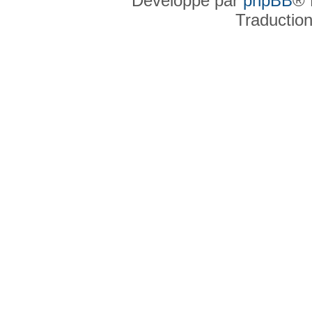
Développé par
phpBB
® 
Traductio