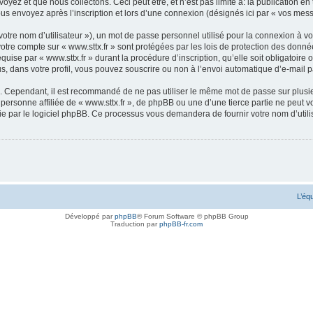
et que nous collectons. Ceci peut être, et n’est pas limité à: la publication en tan
ous envoyez après l’inscription et lors d’une connexion (désignés ici par « vos mes
otre nom d’utilisateur »), un mot de passe personnel utilisé pour la connexion à vo
 votre compte sur « www.sttx.fr » sont protégées par les lois de protection des do
quise par « www.sttx.fr » durant la procédure d’inscription, qu’elle soit obligatoire 
s, dans votre profil, vous pouvez souscrire ou non à l’envoi automatique d’e-mail p
é. Cependant, il est recommandé de ne pas utiliser le même mot de passe sur plusieu
personne affiliée de « www.sttx.fr », de phpBB ou une d’une tierce partie ne peut 
nie par le logiciel phpBB. Ce processus vous demandera de fournir votre nom d’utili
L’éq
Développé par
phpBB
® Forum Software © phpBB Group
Traduction par
phpBB-fr.com