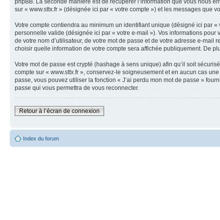
phpBB. La seconde manière est de récupérer l’information que vous nous envoyez 
sur « www.sttx.fr » (désignée ici par « votre compte ») et les messages que v
Votre compte contiendra au minimum un identifiant unique (désigné ici par « v
personnelle valide (désignée ici par « votre e-mail »). Vos informations pour
de votre nom d’utilisateur, de votre mot de passe et de votre adresse e-mail re
choisir quelle information de votre compte sera affichée publiquement. De plu
Votre mot de passe est crypté (hashage à sens unique) afin qu’il soit sécuris
compte sur « www.sttx.fr », conservez-le soigneusement et en aucun cas une 
passe, vous pouvez utiliser la fonction « J’ai perdu mon mot de passe » four
passe qui vous permettra de vous reconnecter.
Retour à l’écran de connexion
Index du forum