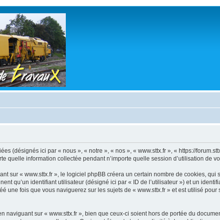
es (désignés ici par « nous », « notre », « nos », « www.sttx.fr », « https://forum.sttx
uelle information collectée pendant n’importe quelle session d’utilisation de votr
 sur « www.sttx.fr », le logiciel phpBB créera un certain nombre de cookies, qui so
 qu’un identifiant utilisateur (désigné ici par « ID de l’utilisateur ») et un identif
une fois que vous naviguerez sur les sujets de « www.sttx.fr » et est utilisé pour s
naviguant sur « www.sttx.fr », bien que ceux-ci soient hors de portée du document