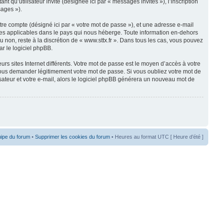
t qu’utilisateur invité (désignée ici par « messages invités »), l’inscription
sages »).
tre compte (désigné ici par « votre mot de passe »), et une adresse e-mail
nnées applicables dans le pays qui nous héberge. Toute information en-dehors
ou non, reste à la discrétion de « www.sttx.fr ». Dans tous les cas, vous pouvez
ar le logiciel phpBB.
rs sites Internet différents. Votre mot de passe est le moyen d’accès à votre
vous demander légitimement votre mot de passe. Si vous oubliez votre mot de
sateur et votre e-mail, alors le logiciel phpBB générera un nouveau mot de
uipe du forum
•
Supprimer les cookies du forum
• Heures au format UTC [ Heure d’été ]