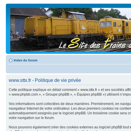
Index du forum
www.sttx.fr - Politique de vie privée
Cette politique explique en détail comment « www.sttx.fr » et ses sociétés affilié
« www.phpbb.com », « Groupe phpBB », « Équipes phpBB ») utilisent n’importe q
Vos informations sont collectées de deux manières. Premièrement, en naviguant
navigateur Internet de votre ordinateur. Les deux premiers cookies ne contiennent
automatiquement assignés par le logiciel phpBB. Un troisième cookie sera créé 
votre navigation sur le forum.
Nous pouvons également créer des cookies externes au logiciel phpBB tout en 