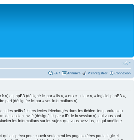
FAQ
Annuaire
M’enregistrer
Connexion
.fr ») et phpBB (désigné ici par « ils », « eux », « leur », « logiciel phpBB »,
e part (désignée ici par « vos informations »).
nt des petits fichiers textes téléchargés dans les fichiers temporaires du
iant de session invité (désigné ici par « ID de la session »), qui vous sont
tocker les informations sur les sujets que vous avez lus, ce qui améliore
 qui est prévu pour couvrir seulement les pages créées par le logiciel