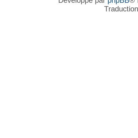
Développé par
phpBB
® 
Traductio