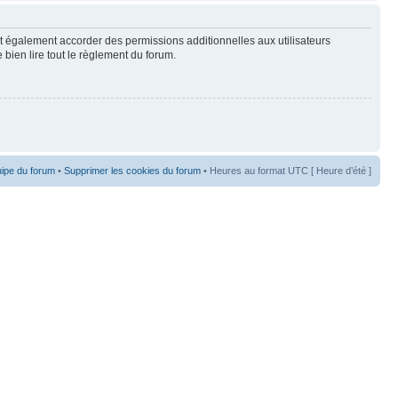
t également accorder des permissions additionnelles aux utilisateurs
 bien lire tout le règlement du forum.
uipe du forum
•
Supprimer les cookies du forum
• Heures au format UTC [ Heure d’été ]