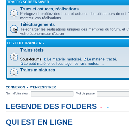
TRAFFIC SCREENSAVER
Trucs et astuces, réalisations
Partagez et profitez des trucs et astuces des utilisateurs de cet é
montrez vos réalisations
Téléchargements
Télécharger les réalisations uniques des membres du forum, et uti
votre économiseur d'écran
LES TTX ÉTRANGERS
Trains réels
Sous-forums:
Le matériel motorisé
,
Le matériel tracté
,
Le petit matériel et l’outillage, les rails-routes, ...
Trains miniatures
CONNEXION
•
M’ENREGISTRER
Nom d’utilisateur:
Mot de passe:
LEGENDE DES FOLDERS
Forum lu
Forum fermé, lu
Forum avec sous-forum lu
QUI EST EN LIGNE
Forum non lu
Forum fermé, non lu
Forum avec sous-forum non lu