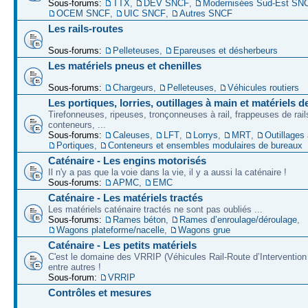
Sous-forums:
TTX
,
DEV SNCF
,
Modernisées Sud-Est SN
OCEM SNCF
,
UIC SNCF
,
Autres SNCF
Les rails-routes
Sous-forums:
Pelleteuses
,
Epareuses et désherbeurs
Les matériels pneus et chenilles
Sous-forums:
Chargeurs
,
Pelleteuses
,
Véhicules routiers
Les portiques, lorries, outillages à main et matériels d
Tirefonneuses, ripeuses, tronçonneuses à rail, frappeuses de rails
conteneurs, ...
Sous-forums:
Caleuses
,
LFT
,
Lorrys
,
MRT
,
Outillages
Portiques
,
Conteneurs et ensembles modulaires de bureaux
Caténaire - Les engins motorisés
Il n'y a pas que la voie dans la vie, il y a aussi la caténaire !
Sous-forums:
APMC
,
EMC
Caténaire - Les matériels tractés
Les matériels caténaire tractés ne sont pas oubliés ...
Sous-forums:
Rames béton
,
Rames d’enroulage/déroulage
,
Wagons plateforme/nacelle
,
Wagons grue
Caténaire - Les petits matériels
C'est le domaine des VRRIP (Véhicules Rail-Route d’Intervention 
entre autres !
Sous-forum:
VRRIP
Contrôles et mesures