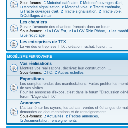
Sous-forums:
Motorisé caténaire
,
Motorisé ouvrages d'art
,
Motorisé signalisation
,
Motorisé voie
,
Tracté caténaire
,
Tracté ouvrages d'art
,
Tracté signalisation
,
Tracté voie
,
Outillages à main
Les chantiers
Suivez l'avancée des chantiers français dans ce forum
Sous-forums:
La LGV Est
,
La LGV Rhin Rhône
,
Les matér
Le recyclage
Les entreprises de TTX
La vie des entreprises TTX : création, rachat, fusion, ...
MODÉLISME FERROVIAIRE
Vos réalisations
Montrez vos réalisations, décrivez leur construction, ...
Sous-forums:
HO
,
Autres échelles
Expositions
Les comptes rendus des manifestations. Faites profiter les mem
de vos visites.
Pour les annonces d'expos, c'est dans le forum "Discussion géné
forum "L'agenda TTX"
Annonces
L'actualité sur les rayons, les achats, ventes et échanges de mat
demandes de documentations et de renseignements
Sous-forums:
Actualités
,
Petites annonces
,
Documentation, renseignements