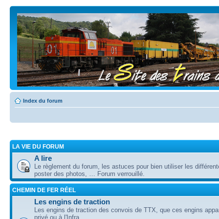
Index du forum
LA VIE DU FORUM
A lire
Le règlement du forum, les astuces pour bien utiliser les différent
poster des photos, … Forum verrouillé.
CHEMIN DE FER RÉEL
Les engins de traction
Les engins de traction des convois de TTX, que ces engins appa
privé ou à l'Infra