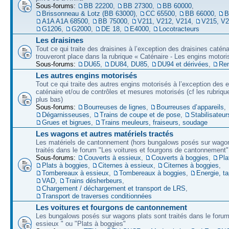
Sous-forums:
BB 22200
,
BB 27300
,
BB 60000
,
Brissonneau & Lotz (BB 63000)
,
CC 65500
,
BB 66000
,
B
A1A A1A 68500
,
BB 75000
,
V211, V212, V214
,
V215, V
G1206
,
G2000
,
DE 18
,
E4000
,
Locotracteurs
Les draisines
Tout ce qui traite des draisines à l’exception des draisines caténa
trouveront place dans la rubrique « Caténaire - Les engins motori
Sous-forums:
DU65
,
DU84, DU85
,
DU94 et dérivées
,
Re
Les autres engins motorisés
Tout ce qui traite des autres engins motorisés à l’exception des 
caténaire et/ou de contrôles et mesures motorisés (cf les rubriqu
plus bas)
Sous-forums:
Bourreuses de lignes
,
Bourreuses d’appareils
,
Dégarnisseuses
,
Trains de coupe et de pose
,
Stabilisateur
Grues et bigrues
,
Trains meuleurs, fraiseurs, soudage
Les wagons et autres matériels tractés
Les matériels de cantonnement (hors bungalows posés sur wagon
traités dans le forum "Les voitures et fourgons de cantonnement"
Sous-forums:
Couverts à essieux
,
Couverts à boggies
,
Pla
Plats à boggies
,
Citernes à essieux
,
Citernes à boggies
,
Tombereaux à essieux
,
Tombereaux à boggies
,
Energie, t
VAD
,
Trains désherbeurs
,
Chargement / déchargement et transport de LRS
,
Transport de traverses conditionnées
Les voitures et fourgons de cantonnement
Les bungalows posés sur wagons plats sont traités dans le forum
essieux " ou "Plats à boggies"