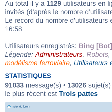
Au total il y a
1129
utilisateurs en li
invités (d’après le nombre d’utilisa
Forum lien
Sous-forum lu
Sous-forum non lu
Le record du nombre d’utilisateurs 
16:58
Utilisateurs enregistrés:
Bing [Bot
Légende:
Administrateurs
,
Robots
modélisme ferroviaire
,
Utilisateurs 
STATISTIQUES
91033
message(s) •
13026
sujet(s)
le plus récent est
Trois pattes
Index du forum