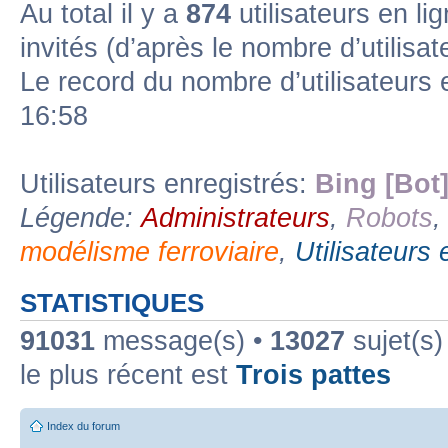
Au total il y a
874
utilisateurs en lig
invités (d’après le nombre d’utilisa
Forum lien
Sous-forum lu
Sous-forum non lu
Le record du nombre d’utilisateurs 
16:58
Utilisateurs enregistrés:
Bing [Bot
Légende:
Administrateurs
,
Robots
modélisme ferroviaire
,
Utilisateurs 
STATISTIQUES
91031
message(s) •
13027
sujet(s)
le plus récent est
Trois pattes
Index du forum