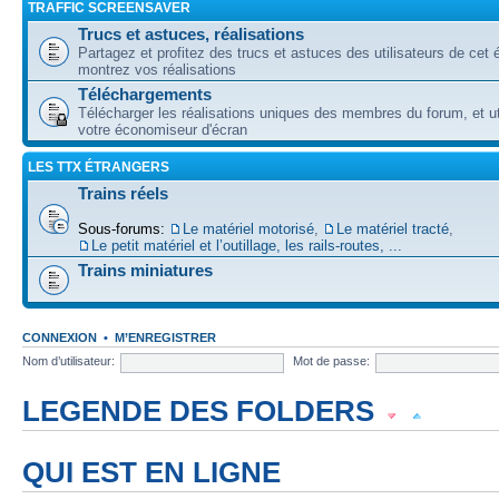
TRAFFIC SCREENSAVER
Trucs et astuces, réalisations
Partagez et profitez des trucs et astuces des utilisateurs de cet é
montrez vos réalisations
Téléchargements
Télécharger les réalisations uniques des membres du forum, et uti
votre économiseur d'écran
LES TTX ÉTRANGERS
Trains réels
Sous-forums:
Le matériel motorisé
,
Le matériel tracté
,
Le petit matériel et l’outillage, les rails-routes, ...
Trains miniatures
CONNEXION
•
M’ENREGISTRER
Nom d’utilisateur:
Mot de passe:
LEGENDE DES FOLDERS
Forum lu
Forum fermé, lu
Forum avec sous-forum lu
QUI EST EN LIGNE
Forum non lu
Forum fermé, non lu
Forum avec sous-forum non lu