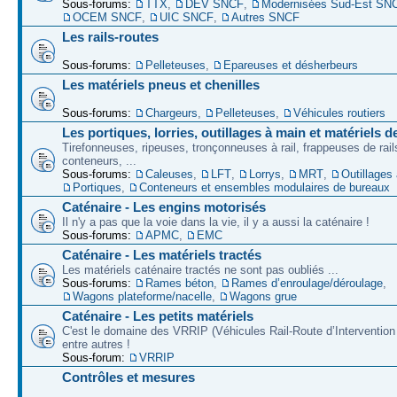
Sous-forums:
TTX
,
DEV SNCF
,
Modernisées Sud-Est SN
OCEM SNCF
,
UIC SNCF
,
Autres SNCF
Les rails-routes
Sous-forums:
Pelleteuses
,
Epareuses et désherbeurs
Les matériels pneus et chenilles
Sous-forums:
Chargeurs
,
Pelleteuses
,
Véhicules routiers
Les portiques, lorries, outillages à main et matériels d
Tirefonneuses, ripeuses, tronçonneuses à rail, frappeuses de rails
conteneurs, ...
Sous-forums:
Caleuses
,
LFT
,
Lorrys
,
MRT
,
Outillages
Portiques
,
Conteneurs et ensembles modulaires de bureaux
Caténaire - Les engins motorisés
Il n'y a pas que la voie dans la vie, il y a aussi la caténaire !
Sous-forums:
APMC
,
EMC
Caténaire - Les matériels tractés
Les matériels caténaire tractés ne sont pas oubliés ...
Sous-forums:
Rames béton
,
Rames d’enroulage/déroulage
,
Wagons plateforme/nacelle
,
Wagons grue
Caténaire - Les petits matériels
C'est le domaine des VRRIP (Véhicules Rail-Route d’Intervention 
entre autres !
Sous-forum:
VRRIP
Contrôles et mesures