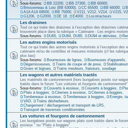
Sous-forums:
BB 22200
,
BB 27300
,
BB 60000
,
Brissonneau & Lotz (BB 63000)
,
CC 65500
,
BB 66000
,
B
A1A A1A 68500
,
BB 75000
,
V211, V212, V214
,
V215, V
G1206
,
G2000
,
DE 18
,
E4000
,
Locotracteurs
Les draisines
Tout ce qui traite des draisines à l’exception des draisines caténa
trouveront place dans la rubrique « Caténaire - Les engins motori
Sous-forums:
DU65
,
DU84, DU85
,
DU94 et dérivées
,
Re
Les autres engins motorisés
Tout ce qui traite des autres engins motorisés à l’exception des 
caténaire et/ou de contrôles et mesures motorisés (cf les rubriqu
plus bas)
Sous-forums:
Bourreuses de lignes
,
Bourreuses d’appareils
,
Dégarnisseuses
,
Trains de coupe et de pose
,
Stabilisateur
Grues et bigrues
,
Trains meuleurs, fraiseurs, soudage
Les wagons et autres matériels tractés
Les matériels de cantonnement (hors bungalows posés sur wagon
traités dans le forum "Les voitures et fourgons de cantonnement"
Sous-forums:
Couverts à essieux
,
Couverts à boggies
,
Pla
Plats à boggies
,
Citernes à essieux
,
Citernes à boggies
,
Tombereaux à essieux
,
Tombereaux à boggies
,
Energie, t
VAD
,
Trains désherbeurs
,
Chargement / déchargement et transport de LRS
,
Transport de traverses conditionnées
Les voitures et fourgons de cantonnement
Les bungalows posés sur wagons plats sont traités dans le forum
essieux " ou "Plats à boggies"