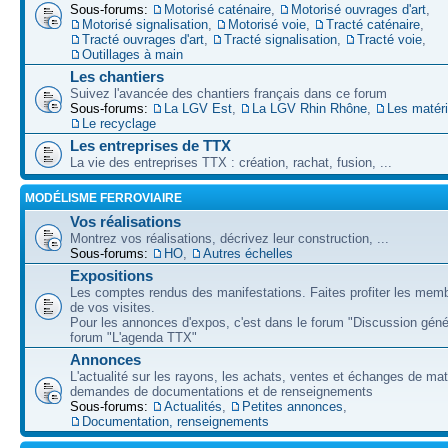
Sous-forums:
Motorisé caténaire
,
Motorisé ouvrages d'art
,
Motorisé signalisation
,
Motorisé voie
,
Tracté caténaire
,
Tracté ouvrages d'art
,
Tracté signalisation
,
Tracté voie
,
Outillages à main
Les chantiers
Suivez l'avancée des chantiers français dans ce forum
Sous-forums:
La LGV Est
,
La LGV Rhin Rhône
,
Les matér
Le recyclage
Les entreprises de TTX
La vie des entreprises TTX : création, rachat, fusion, ...
MODÉLISME FERROVIAIRE
Vos réalisations
Montrez vos réalisations, décrivez leur construction, ...
Sous-forums:
HO
,
Autres échelles
Expositions
Les comptes rendus des manifestations. Faites profiter les mem
de vos visites.
Pour les annonces d'expos, c'est dans le forum "Discussion géné
forum "L'agenda TTX"
Annonces
L'actualité sur les rayons, les achats, ventes et échanges de mat
demandes de documentations et de renseignements
Sous-forums:
Actualités
,
Petites annonces
,
Documentation, renseignements