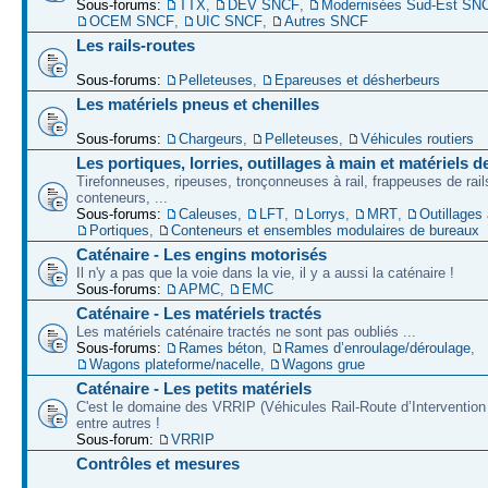
Sous-forums:
TTX
,
DEV SNCF
,
Modernisées Sud-Est SN
OCEM SNCF
,
UIC SNCF
,
Autres SNCF
Les rails-routes
Sous-forums:
Pelleteuses
,
Epareuses et désherbeurs
Les matériels pneus et chenilles
Sous-forums:
Chargeurs
,
Pelleteuses
,
Véhicules routiers
Les portiques, lorries, outillages à main et matériels d
Tirefonneuses, ripeuses, tronçonneuses à rail, frappeuses de rails
conteneurs, ...
Sous-forums:
Caleuses
,
LFT
,
Lorrys
,
MRT
,
Outillages
Portiques
,
Conteneurs et ensembles modulaires de bureaux
Caténaire - Les engins motorisés
Il n'y a pas que la voie dans la vie, il y a aussi la caténaire !
Sous-forums:
APMC
,
EMC
Caténaire - Les matériels tractés
Les matériels caténaire tractés ne sont pas oubliés ...
Sous-forums:
Rames béton
,
Rames d’enroulage/déroulage
,
Wagons plateforme/nacelle
,
Wagons grue
Caténaire - Les petits matériels
C'est le domaine des VRRIP (Véhicules Rail-Route d’Intervention 
entre autres !
Sous-forum:
VRRIP
Contrôles et mesures