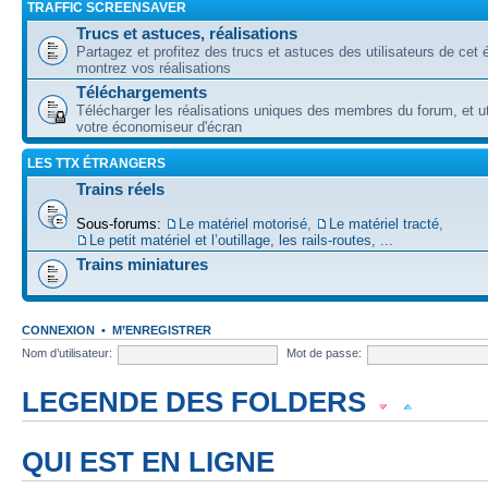
TRAFFIC SCREENSAVER
Trucs et astuces, réalisations
Partagez et profitez des trucs et astuces des utilisateurs de cet é
montrez vos réalisations
Téléchargements
Télécharger les réalisations uniques des membres du forum, et uti
votre économiseur d'écran
LES TTX ÉTRANGERS
Trains réels
Sous-forums:
Le matériel motorisé
,
Le matériel tracté
,
Le petit matériel et l’outillage, les rails-routes, ...
Trains miniatures
CONNEXION
•
M’ENREGISTRER
Nom d’utilisateur:
Mot de passe:
LEGENDE DES FOLDERS
Forum lu
Forum fermé, lu
Forum avec sous-forum lu
QUI EST EN LIGNE
Forum non lu
Forum fermé, non lu
Forum avec sous-forum non lu