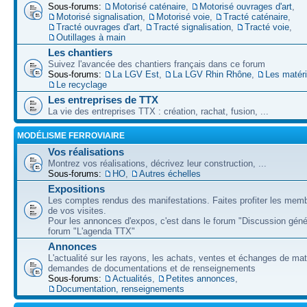
Sous-forums:
Motorisé caténaire
,
Motorisé ouvrages d'art
,
Motorisé signalisation
,
Motorisé voie
,
Tracté caténaire
,
Tracté ouvrages d'art
,
Tracté signalisation
,
Tracté voie
,
Outillages à main
Les chantiers
Suivez l'avancée des chantiers français dans ce forum
Sous-forums:
La LGV Est
,
La LGV Rhin Rhône
,
Les matér
Le recyclage
Les entreprises de TTX
La vie des entreprises TTX : création, rachat, fusion, ...
MODÉLISME FERROVIAIRE
Vos réalisations
Montrez vos réalisations, décrivez leur construction, ...
Sous-forums:
HO
,
Autres échelles
Expositions
Les comptes rendus des manifestations. Faites profiter les mem
de vos visites.
Pour les annonces d'expos, c'est dans le forum "Discussion géné
forum "L'agenda TTX"
Annonces
L'actualité sur les rayons, les achats, ventes et échanges de mat
demandes de documentations et de renseignements
Sous-forums:
Actualités
,
Petites annonces
,
Documentation, renseignements