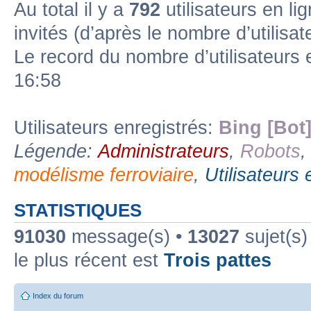
Au total il y a
792
utilisateurs en lig
invités (d’après le nombre d’utilisa
Forum lien
Sous-forum lu
Sous-forum non lu
Le record du nombre d’utilisateurs 
16:58
Utilisateurs enregistrés:
Bing [Bot
Légende:
Administrateurs
,
Robots
modélisme ferroviaire
,
Utilisateurs 
STATISTIQUES
91030
message(s) •
13027
sujet(s)
le plus récent est
Trois pattes
Index du forum