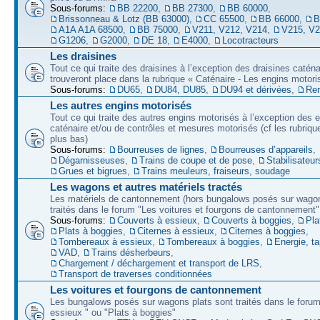
Sous-forums:
BB 22200
,
BB 27300
,
BB 60000
,
Brissonneau & Lotz (BB 63000)
,
CC 65500
,
BB 66000
,
B
A1A A1A 68500
,
BB 75000
,
V211, V212, V214
,
V215, V
G1206
,
G2000
,
DE 18
,
E4000
,
Locotracteurs
Les draisines
Tout ce qui traite des draisines à l’exception des draisines caténa
trouveront place dans la rubrique « Caténaire - Les engins motori
Sous-forums:
DU65
,
DU84, DU85
,
DU94 et dérivées
,
Re
Les autres engins motorisés
Tout ce qui traite des autres engins motorisés à l’exception des 
caténaire et/ou de contrôles et mesures motorisés (cf les rubriqu
plus bas)
Sous-forums:
Bourreuses de lignes
,
Bourreuses d’appareils
,
Dégarnisseuses
,
Trains de coupe et de pose
,
Stabilisateur
Grues et bigrues
,
Trains meuleurs, fraiseurs, soudage
Les wagons et autres matériels tractés
Les matériels de cantonnement (hors bungalows posés sur wagon
traités dans le forum "Les voitures et fourgons de cantonnement"
Sous-forums:
Couverts à essieux
,
Couverts à boggies
,
Pla
Plats à boggies
,
Citernes à essieux
,
Citernes à boggies
,
Tombereaux à essieux
,
Tombereaux à boggies
,
Energie, t
VAD
,
Trains désherbeurs
,
Chargement / déchargement et transport de LRS
,
Transport de traverses conditionnées
Les voitures et fourgons de cantonnement
Les bungalows posés sur wagons plats sont traités dans le forum
essieux " ou "Plats à boggies"