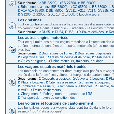
Sous-forums:
BB 22200
,
BB 27300
,
BB 60000
,
Brissonneau & Lotz (BB 63000)
,
CC 65500
,
BB 66000
,
B
A1A A1A 68500
,
BB 75000
,
V211, V212, V214
,
V215, V
G1206
,
G2000
,
DE 18
,
E4000
,
Locotracteurs
Les draisines
Tout ce qui traite des draisines à l’exception des draisines caténa
trouveront place dans la rubrique « Caténaire - Les engins motori
Sous-forums:
DU65
,
DU84, DU85
,
DU94 et dérivées
,
Re
Les autres engins motorisés
Tout ce qui traite des autres engins motorisés à l’exception des 
caténaire et/ou de contrôles et mesures motorisés (cf les rubriqu
plus bas)
Sous-forums:
Bourreuses de lignes
,
Bourreuses d’appareils
,
Dégarnisseuses
,
Trains de coupe et de pose
,
Stabilisateur
Grues et bigrues
,
Trains meuleurs, fraiseurs, soudage
Les wagons et autres matériels tractés
Les matériels de cantonnement (hors bungalows posés sur wagon
traités dans le forum "Les voitures et fourgons de cantonnement"
Sous-forums:
Couverts à essieux
,
Couverts à boggies
,
Pla
Plats à boggies
,
Citernes à essieux
,
Citernes à boggies
,
Tombereaux à essieux
,
Tombereaux à boggies
,
Energie, t
VAD
,
Trains désherbeurs
,
Chargement / déchargement et transport de LRS
,
Transport de traverses conditionnées
Les voitures et fourgons de cantonnement
Les bungalows posés sur wagons plats sont traités dans le forum
essieux " ou "Plats à boggies"