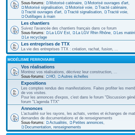
Sous-forums:
Motorisé caténaire
,
Motorisé ouvrages d'art
,
Motorisé signalisation
,
Motorisé voie
,
Tracté caténaire
,
Tracté ouvrages d'art
,
Tracté signalisation
,
Tracté voie
,
Outillages à main
Les chantiers
Suivez l'avancée des chantiers français dans ce forum
Sous-forums:
La LGV Est
,
La LGV Rhin Rhône
,
Les matér
Le recyclage
Les entreprises de TTX
La vie des entreprises TTX : création, rachat, fusion, ...
MODÉLISME FERROVIAIRE
Vos réalisations
Montrez vos réalisations, décrivez leur construction, ...
Sous-forums:
HO
,
Autres échelles
Expositions
Les comptes rendus des manifestations. Faites profiter les mem
de vos visites.
Pour les annonces d'expos, c'est dans le forum "Discussion géné
forum "L'agenda TTX"
Annonces
L'actualité sur les rayons, les achats, ventes et échanges de mat
demandes de documentations et de renseignements
Sous-forums:
Actualités
,
Petites annonces
,
Documentation, renseignements