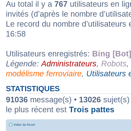
Au total il y a
767
utilisateurs en lig
invités (d’après le nombre d’utilisa
Forum lien
Sous-forum lu
Sous-forum non lu
Le record du nombre d’utilisateurs 
16:58
Utilisateurs enregistrés:
Bing [Bot
Légende:
Administrateurs
,
Robots
modélisme ferroviaire
,
Utilisateurs 
STATISTIQUES
91036
message(s) •
13026
sujet(s)
le plus récent est
Trois pattes
Index du forum