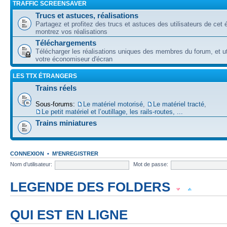
TRAFFIC SCREENSAVER
Trucs et astuces, réalisations
Partagez et profitez des trucs et astuces des utilisateurs de cet é
montrez vos réalisations
Téléchargements
Télécharger les réalisations uniques des membres du forum, et uti
votre économiseur d'écran
LES TTX ÉTRANGERS
Trains réels
Sous-forums:
Le matériel motorisé
,
Le matériel tracté
,
Le petit matériel et l’outillage, les rails-routes, ...
Trains miniatures
CONNEXION
•
M’ENREGISTRER
Nom d’utilisateur:
Mot de passe:
LEGENDE DES FOLDERS
Forum lu
Forum fermé, lu
Forum avec sous-forum lu
QUI EST EN LIGNE
Forum non lu
Forum fermé, non lu
Forum avec sous-forum non lu