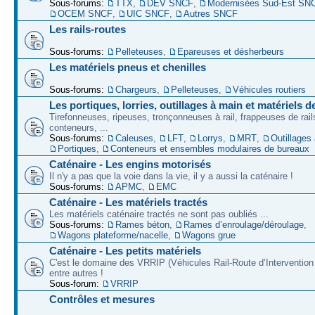
Sous-forums:
TTX
,
DEV SNCF
,
Modernisées Sud-Est SN
OCEM SNCF
,
UIC SNCF
,
Autres SNCF
Les rails-routes
Sous-forums:
Pelleteuses
,
Epareuses et désherbeurs
Les matériels pneus et chenilles
Sous-forums:
Chargeurs
,
Pelleteuses
,
Véhicules routiers
Les portiques, lorries, outillages à main et matériels d
Tirefonneuses, ripeuses, tronçonneuses à rail, frappeuses de rails
conteneurs, ...
Sous-forums:
Caleuses
,
LFT
,
Lorrys
,
MRT
,
Outillages
Portiques
,
Conteneurs et ensembles modulaires de bureaux
Caténaire - Les engins motorisés
Il n'y a pas que la voie dans la vie, il y a aussi la caténaire !
Sous-forums:
APMC
,
EMC
Caténaire - Les matériels tractés
Les matériels caténaire tractés ne sont pas oubliés ...
Sous-forums:
Rames béton
,
Rames d’enroulage/déroulage
,
Wagons plateforme/nacelle
,
Wagons grue
Caténaire - Les petits matériels
C'est le domaine des VRRIP (Véhicules Rail-Route d’Intervention 
entre autres !
Sous-forum:
VRRIP
Contrôles et mesures