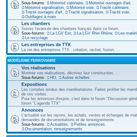
Sous-forums:
Motorisé caténaire
,
Motorisé ouvrages d'art
,
Motorisé signalisation
,
Motorisé voie
,
Tracté caténaire
,
Tracté ouvrages d'art
,
Tracté signalisation
,
Tracté voie
,
Outillages à main
Les chantiers
Suivez l'avancée des chantiers français dans ce forum
Sous-forums:
La LGV Est
,
La LGV Rhin Rhône
,
Les matér
Le recyclage
Les entreprises de TTX
La vie des entreprises TTX : création, rachat, fusion, ...
MODÉLISME FERROVIAIRE
Vos réalisations
Montrez vos réalisations, décrivez leur construction, ...
Sous-forums:
HO
,
Autres échelles
Expositions
Les comptes rendus des manifestations. Faites profiter les mem
de vos visites.
Pour les annonces d'expos, c'est dans le forum "Discussion géné
forum "L'agenda TTX"
Annonces
L'actualité sur les rayons, les achats, ventes et échanges de mat
demandes de documentations et de renseignements
Sous-forums:
Actualités
,
Petites annonces
,
Documentation, renseignements