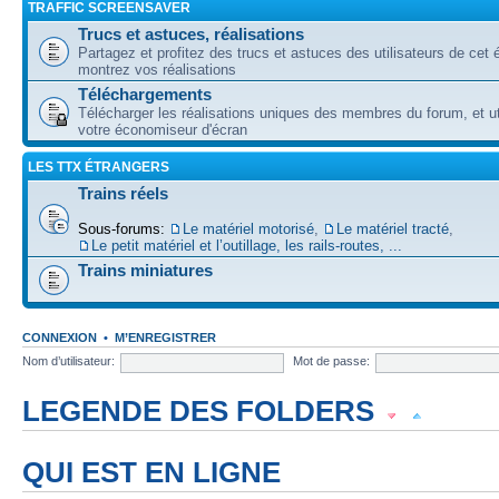
TRAFFIC SCREENSAVER
Trucs et astuces, réalisations
Partagez et profitez des trucs et astuces des utilisateurs de cet é
montrez vos réalisations
Téléchargements
Télécharger les réalisations uniques des membres du forum, et uti
votre économiseur d'écran
LES TTX ÉTRANGERS
Trains réels
Sous-forums:
Le matériel motorisé
,
Le matériel tracté
,
Le petit matériel et l’outillage, les rails-routes, ...
Trains miniatures
CONNEXION
•
M’ENREGISTRER
Nom d’utilisateur:
Mot de passe:
LEGENDE DES FOLDERS
Forum lu
Forum fermé, lu
Forum avec sous-forum lu
QUI EST EN LIGNE
Forum non lu
Forum fermé, non lu
Forum avec sous-forum non lu