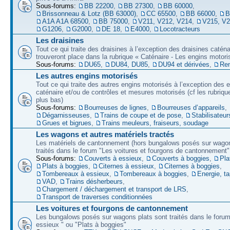
Sous-forums:
BB 22200
,
BB 27300
,
BB 60000
,
Brissonneau & Lotz (BB 63000)
,
CC 65500
,
BB 66000
,
B
A1A A1A 68500
,
BB 75000
,
V211, V212, V214
,
V215, V
G1206
,
G2000
,
DE 18
,
E4000
,
Locotracteurs
Les draisines
Tout ce qui traite des draisines à l’exception des draisines caténa
trouveront place dans la rubrique « Caténaire - Les engins motori
Sous-forums:
DU65
,
DU84, DU85
,
DU94 et dérivées
,
Re
Les autres engins motorisés
Tout ce qui traite des autres engins motorisés à l’exception des 
caténaire et/ou de contrôles et mesures motorisés (cf les rubriqu
plus bas)
Sous-forums:
Bourreuses de lignes
,
Bourreuses d’appareils
,
Dégarnisseuses
,
Trains de coupe et de pose
,
Stabilisateur
Grues et bigrues
,
Trains meuleurs, fraiseurs, soudage
Les wagons et autres matériels tractés
Les matériels de cantonnement (hors bungalows posés sur wagon
traités dans le forum "Les voitures et fourgons de cantonnement"
Sous-forums:
Couverts à essieux
,
Couverts à boggies
,
Pla
Plats à boggies
,
Citernes à essieux
,
Citernes à boggies
,
Tombereaux à essieux
,
Tombereaux à boggies
,
Energie, t
VAD
,
Trains désherbeurs
,
Chargement / déchargement et transport de LRS
,
Transport de traverses conditionnées
Les voitures et fourgons de cantonnement
Les bungalows posés sur wagons plats sont traités dans le forum
essieux " ou "Plats à boggies"