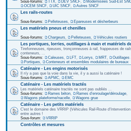
Sous-forums:
TTX
,
DEV SNCF
,
Modernisées Sud-Est SN
OCEM SNCF
,
UIC SNCF
,
Autres SNCF
Les rails-routes
Sous-forums:
Pelleteuses
,
Epareuses et désherbeurs
Les matériels pneus et chenilles
Sous-forums:
Chargeurs
,
Pelleteuses
,
Véhicules routiers
Les portiques, lorries, outillages à main et matériels d
Tirefonneuses, ripeuses, tronçonneuses à rail, frappeuses de rails
conteneurs, ...
Sous-forums:
Caleuses
,
LFT
,
Lorrys
,
MRT
,
Outillages
Portiques
,
Conteneurs et ensembles modulaires de bureaux
Caténaire - Les engins motorisés
Il n'y a pas que la voie dans la vie, il y a aussi la caténaire !
Sous-forums:
APMC
,
EMC
Caténaire - Les matériels tractés
Les matériels caténaire tractés ne sont pas oubliés ...
Sous-forums:
Rames béton
,
Rames d’enroulage/déroulage
,
Wagons plateforme/nacelle
,
Wagons grue
Caténaire - Les petits matériels
C'est le domaine des VRRIP (Véhicules Rail-Route d’Intervention 
entre autres !
Sous-forum:
VRRIP
Contrôles et mesures