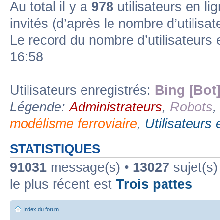
Au total il y a
978
utilisateurs en lig
invités (d’après le nombre d’utilisa
Forum lien
Sous-forum lu
Sous-forum non lu
Le record du nombre d’utilisateurs 
16:58
Utilisateurs enregistrés:
Bing [Bot
Légende:
Administrateurs
,
Robots
modélisme ferroviaire
,
Utilisateurs 
STATISTIQUES
91031
message(s) •
13027
sujet(s)
le plus récent est
Trois pattes
Index du forum