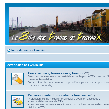
Index du forum
‹
Annuaire
CATÉGORIES DE L'ANNUAIRE
Constructeurs, fournisseurs, loueurs
(70)
Sites des constructeurs de matériels et outillages de TTX, de contrô
mesures ferroviaires
Sites de fournisseurs en matières premières pour ces entreprises (ra
traverses, tirefonds, ...)
Professionnels du modélisme ferroviaire
(11)
Professionnels du modélisme ferroviaire ayant en catalogue :
- des modèles réduits de TTX
- des produits pouvant servir à nos constructions personnelles de 
réduits de TTX