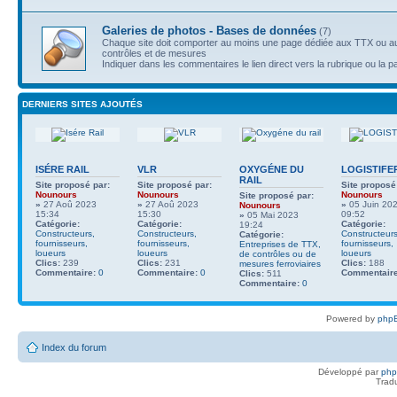
Galeries de photos - Bases de données
(7)
Chaque site doit comporter au moins une page dédiée aux TTX ou au
contrôles et de mesures
Indiquer dans les commentaires le lien direct vers la rubrique ou la p
DERNIERS SITES AJOUTÉS
ISÉRE RAIL
VLR
OXYGÉNE DU
LOGISTIFE
RAIL
Site proposé par:
Site proposé par:
Site proposé
Nounours
Nounours
Nounours
Site proposé par:
»
27 Aoû 2023
»
27 Aoû 2023
»
05 Juin 20
Nounours
15:34
15:30
09:52
»
05 Mai 2023
Catégorie:
Catégorie:
Catégorie:
19:24
Constructeurs,
Constructeurs,
Constructeurs
Catégorie:
fournisseurs,
fournisseurs,
fournisseurs,
Entreprises de TTX,
loueurs
loueurs
loueurs
de contrôles ou de
Clics:
239
Clics:
231
Clics:
188
mesures ferroviaires
Commentaire:
0
Commentaire:
0
Commentaire
Clics:
511
Commentaire:
0
Powered by
phpB
Index du forum
Développé par
ph
Trad