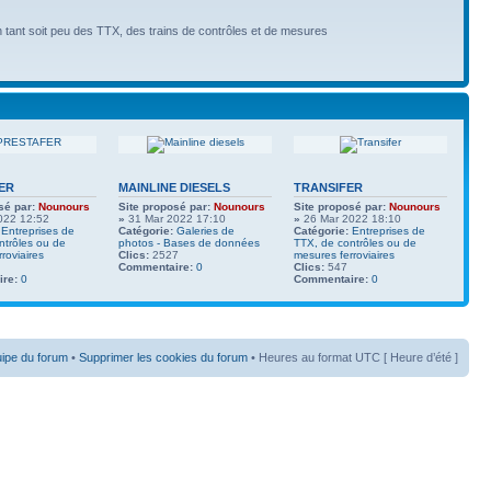
n tant soit peu des TTX, des trains de contrôles et de mesures
ER
MAINLINE DIESELS
TRANSIFER
sé par:
Nounours
Site proposé par:
Nounours
Site proposé par:
Nounours
022 12:52
»
31 Mar 2022 17:10
»
26 Mar 2022 18:10
Entreprises de
Catégorie:
Galeries de
Catégorie:
Entreprises de
ntrôles ou de
photos - Bases de données
TTX, de contrôles ou de
roviaires
Clics:
2527
mesures ferroviaires
Commentaire:
0
Clics:
547
re:
0
Commentaire:
0
uipe du forum
•
Supprimer les cookies du forum
• Heures au format UTC [ Heure d’été ]