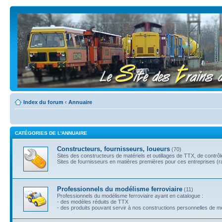
Index du forum
‹
Annuaire
CATÉGORIES DE L'ANNUAIRE
Constructeurs, fournisseurs, loueurs
(70)
Sites des constructeurs de matériels et outillages de TTX, de contrô
Sites de fournisseurs en matières premières pour ces entreprises (rail
Professionnels du modélisme ferroviaire
(11)
Professionnels du modélisme ferroviaire ayant en catalogue :
- des modèles réduits de TTX
- des produits pouvant servir à nos constructions personnelles de 