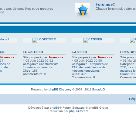
Forums
(0)
x trains de contrôles et de mesures
Chaque forum doit traiter u
age
AIL
LOGISTIFER
CATEFER
PRESTAF
Nounours
Site proposé par:
Nounours
Site proposé par:
Nounours
Site propo
:24
»
05 Juin 2022 09:52
»
05 Juin 2022 09:50
»
01 Mai 2
rises de
Catégorie:
Constructeurs,
Catégorie:
Entreprises de
Catégorie:
 ou de
fournisseurs, loueurs
TTX, de contrôles ou de
TTX, de co
es
Clics:
188
mesures ferroviaires
mesures fer
Commentaire:
0
Clics:
336
Clics:
851
Commentaire:
0
Commentai
Powered by
phpBB Directory
© 2008, 2011
ErnadoO
L’éq
Développé par
phpBB
® Forum Software © phpBB Group
Traduction par
phpBB-fr.com