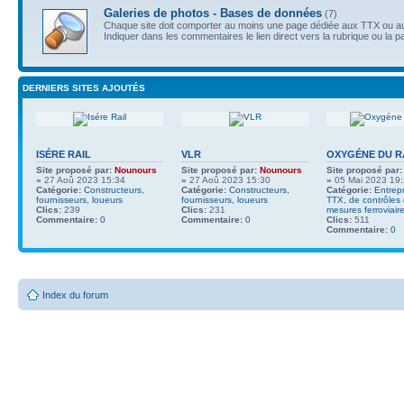
Galeries de photos - Bases de données
(7)
Chaque site doit comporter au moins une page dédiée aux TTX ou au
Indiquer dans les commentaires le lien direct vers la rubrique ou la p
DERNIERS SITES AJOUTÉS
ISÉRE RAIL
VLR
OXYGÉNE DU R
Site proposé par:
Nounours
Site proposé par:
Nounours
Site proposé par:
»
27 Aoû 2023 15:34
»
27 Aoû 2023 15:30
»
05 Mai 2023 19
Catégorie:
Constructeurs,
Catégorie:
Constructeurs,
Catégorie:
Entrep
fournisseurs, loueurs
fournisseurs, loueurs
TTX, de contrôles
Clics:
239
Clics:
231
mesures ferroviair
Commentaire:
0
Commentaire:
0
Clics:
511
Commentaire:
0
Index du forum