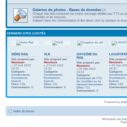
Galeries de photos - Bases de données
(7)
Chaque site doit comporter au moins une page dédiée aux TTX ou au
contrôles et de mesures
Indiquer dans les commentaires le lien direct vers la rubrique ou la p
DERNIERS SITES AJOUTÉS
ISÉRE RAIL
VLR
OXYGÉNE DU
LOGISTIFE
RAIL
Site proposé par:
Site proposé par:
Site proposé
Nounours
Nounours
Nounours
Site proposé par:
»
27 Aoû 2023
»
27 Aoû 2023
»
05 Juin 20
Nounours
15:34
15:30
09:52
»
05 Mai 2023
Catégorie:
Catégorie:
Catégorie:
19:24
Constructeurs,
Constructeurs,
Constructeurs
Catégorie:
fournisseurs,
fournisseurs,
fournisseurs,
Entreprises de TTX,
loueurs
loueurs
loueurs
de contrôles ou de
Clics:
239
Clics:
231
Clics:
189
mesures ferroviaires
Commentaire:
0
Commentaire:
0
Commentaire
Clics:
511
Commentaire:
0
Powered by
phpB
Index du forum
Développé par
ph
Trad