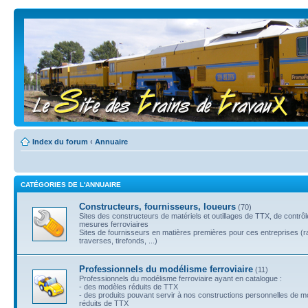
Index du forum
‹
Annuaire
CATÉGORIES DE L'ANNUAIRE
Constructeurs, fournisseurs, loueurs
(70)
Sites des constructeurs de matériels et outillages de TTX, de contrô
mesures ferroviaires
Sites de fournisseurs en matières premières pour ces entreprises (ra
traverses, tirefonds, ...)
Professionnels du modélisme ferroviaire
(11)
Professionnels du modélisme ferroviaire ayant en catalogue :
- des modèles réduits de TTX
- des produits pouvant servir à nos constructions personnelles de 
réduits de TTX