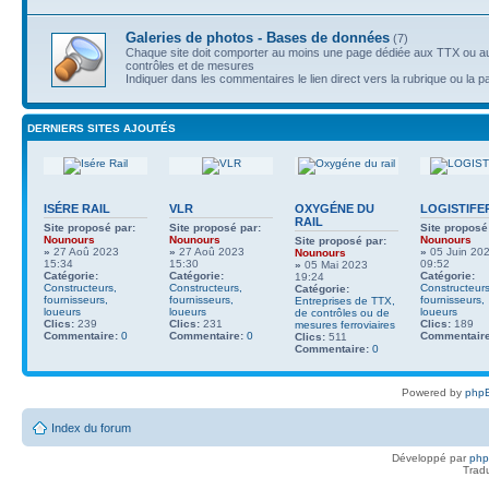
Galeries de photos - Bases de données
(7)
Chaque site doit comporter au moins une page dédiée aux TTX ou au
contrôles et de mesures
Indiquer dans les commentaires le lien direct vers la rubrique ou la p
DERNIERS SITES AJOUTÉS
ISÉRE RAIL
VLR
OXYGÉNE DU
LOGISTIFE
RAIL
Site proposé par:
Site proposé par:
Site proposé
Nounours
Nounours
Nounours
Site proposé par:
»
27 Aoû 2023
»
27 Aoû 2023
»
05 Juin 20
Nounours
15:34
15:30
09:52
»
05 Mai 2023
Catégorie:
Catégorie:
Catégorie:
19:24
Constructeurs,
Constructeurs,
Constructeurs
Catégorie:
fournisseurs,
fournisseurs,
fournisseurs,
Entreprises de TTX,
loueurs
loueurs
loueurs
de contrôles ou de
Clics:
239
Clics:
231
Clics:
189
mesures ferroviaires
Commentaire:
0
Commentaire:
0
Commentaire
Clics:
511
Commentaire:
0
Powered by
phpB
Index du forum
Développé par
ph
Trad