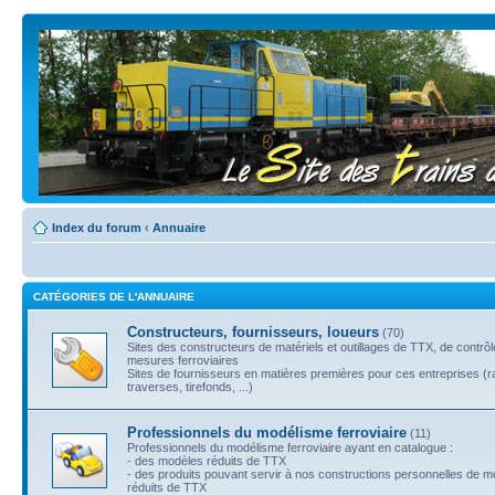
Index du forum
‹
Annuaire
CATÉGORIES DE L'ANNUAIRE
Constructeurs, fournisseurs, loueurs
(70)
Sites des constructeurs de matériels et outillages de TTX, de contrô
mesures ferroviaires
Sites de fournisseurs en matières premières pour ces entreprises (ra
traverses, tirefonds, ...)
Professionnels du modélisme ferroviaire
(11)
Professionnels du modélisme ferroviaire ayant en catalogue :
- des modèles réduits de TTX
- des produits pouvant servir à nos constructions personnelles de 
réduits de TTX