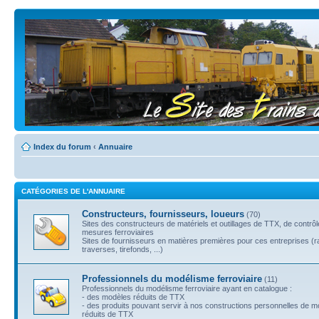
Index du forum
‹
Annuaire
CATÉGORIES DE L'ANNUAIRE
Constructeurs, fournisseurs, loueurs
(70)
Sites des constructeurs de matériels et outillages de TTX, de contrô
mesures ferroviaires
Sites de fournisseurs en matières premières pour ces entreprises (ra
traverses, tirefonds, ...)
Professionnels du modélisme ferroviaire
(11)
Professionnels du modélisme ferroviaire ayant en catalogue :
- des modèles réduits de TTX
- des produits pouvant servir à nos constructions personnelles de 
réduits de TTX