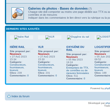
Galeries de photos - Bases de données
(7)
Chaque site doit comporter au moins une page dédiée aux TTX ou au
contrôles et de mesures
Indiquer dans les commentaires le lien direct vers la rubrique ou la p
DERNIERS SITES AJOUTÉS
ISÉRE RAIL
VLR
OXYGÉNE DU
LOGISTIFE
RAIL
Site proposé par:
Site proposé par:
Site proposé
Nounours
Nounours
Nounours
Site proposé par:
»
27 Aoû 2023
»
27 Aoû 2023
»
05 Juin 20
Nounours
15:34
15:30
09:52
»
05 Mai 2023
Catégorie:
Catégorie:
Catégorie:
19:24
Constructeurs,
Constructeurs,
Constructeurs
Catégorie:
fournisseurs,
fournisseurs,
fournisseurs,
Entreprises de TTX,
loueurs
loueurs
loueurs
de contrôles ou de
Clics:
239
Clics:
231
Clics:
188
mesures ferroviaires
Commentaire:
0
Commentaire:
0
Commentaire
Clics:
511
Commentaire:
0
Powered by
phpB
Index du forum
Développé par
ph
Trad