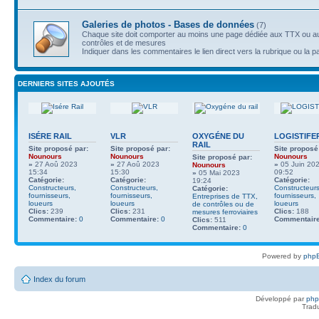
Galeries de photos - Bases de données
(7)
Chaque site doit comporter au moins une page dédiée aux TTX ou au
contrôles et de mesures
Indiquer dans les commentaires le lien direct vers la rubrique ou la p
DERNIERS SITES AJOUTÉS
ISÉRE RAIL
VLR
OXYGÉNE DU
LOGISTIFE
RAIL
Site proposé par:
Site proposé par:
Site proposé
Nounours
Nounours
Nounours
Site proposé par:
»
27 Aoû 2023
»
27 Aoû 2023
»
05 Juin 20
Nounours
15:34
15:30
09:52
»
05 Mai 2023
Catégorie:
Catégorie:
Catégorie:
19:24
Constructeurs,
Constructeurs,
Constructeurs
Catégorie:
fournisseurs,
fournisseurs,
fournisseurs,
Entreprises de TTX,
loueurs
loueurs
loueurs
de contrôles ou de
Clics:
239
Clics:
231
Clics:
188
mesures ferroviaires
Commentaire:
0
Commentaire:
0
Commentaire
Clics:
511
Commentaire:
0
Powered by
phpB
Index du forum
Développé par
ph
Trad