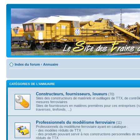
Index du forum
‹
Annuaire
CATÉGORIES DE L'ANNUAIRE
Constructeurs, fournisseurs, loueurs
(70)
Sites des constructeurs de matériels et outillages de TTX, de contrô
mesures ferroviaires
Sites de fournisseurs en matières premières pour ces entreprises (ra
traverses, tirefonds, ...)
Professionnels du modélisme ferroviaire
(11)
Professionnels du modélisme ferroviaire ayant en catalogue :
- des modèles réduits de TTX
- des produits pouvant servir à nos constructions personnelles de 
réduits de TTX