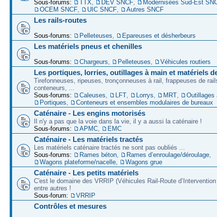
Sous-forums:
TTX
,
DEV SNCF
,
Modernisées Sud-Est SN
OCEM SNCF
,
UIC SNCF
,
Autres SNCF
Les rails-routes
Sous-forums:
Pelleteuses
,
Epareuses et désherbeurs
Les matériels pneus et chenilles
Sous-forums:
Chargeurs
,
Pelleteuses
,
Véhicules routiers
Les portiques, lorries, outillages à main et matériels d
Tirefonneuses, ripeuses, tronçonneuses à rail, frappeuses de rails
conteneurs, ...
Sous-forums:
Caleuses
,
LFT
,
Lorrys
,
MRT
,
Outillages
Portiques
,
Conteneurs et ensembles modulaires de bureaux
Caténaire - Les engins motorisés
Il n'y a pas que la voie dans la vie, il y a aussi la caténaire !
Sous-forums:
APMC
,
EMC
Caténaire - Les matériels tractés
Les matériels caténaire tractés ne sont pas oubliés ...
Sous-forums:
Rames béton
,
Rames d’enroulage/déroulage
,
Wagons plateforme/nacelle
,
Wagons grue
Caténaire - Les petits matériels
C'est le domaine des VRRIP (Véhicules Rail-Route d’Intervention 
entre autres !
Sous-forum:
VRRIP
Contrôles et mesures