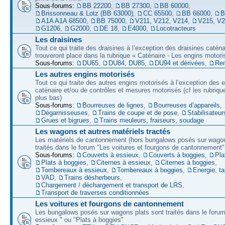
Sous-forums:
BB 22200
,
BB 27300
,
BB 60000
,
Brissonneau & Lotz (BB 63000)
,
CC 65500
,
BB 66000
,
B
A1A A1A 68500
,
BB 75000
,
V211, V212, V214
,
V215, V
G1206
,
G2000
,
DE 18
,
E4000
,
Locotracteurs
Les draisines
Tout ce qui traite des draisines à l’exception des draisines caténa
trouveront place dans la rubrique « Caténaire - Les engins motori
Sous-forums:
DU65
,
DU84, DU85
,
DU94 et dérivées
,
Re
Les autres engins motorisés
Tout ce qui traite des autres engins motorisés à l’exception des 
caténaire et/ou de contrôles et mesures motorisés (cf les rubriqu
plus bas)
Sous-forums:
Bourreuses de lignes
,
Bourreuses d’appareils
,
Dégarnisseuses
,
Trains de coupe et de pose
,
Stabilisateur
Grues et bigrues
,
Trains meuleurs, fraiseurs, soudage
Les wagons et autres matériels tractés
Les matériels de cantonnement (hors bungalows posés sur wagon
traités dans le forum "Les voitures et fourgons de cantonnement"
Sous-forums:
Couverts à essieux
,
Couverts à boggies
,
Pla
Plats à boggies
,
Citernes à essieux
,
Citernes à boggies
,
Tombereaux à essieux
,
Tombereaux à boggies
,
Energie, t
VAD
,
Trains désherbeurs
,
Chargement / déchargement et transport de LRS
,
Transport de traverses conditionnées
Les voitures et fourgons de cantonnement
Les bungalows posés sur wagons plats sont traités dans le forum
essieux " ou "Plats à boggies"