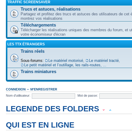
TRAFFIC SCREENSAVER
Trucs et astuces, réalisations
Partagez et profitez des trucs et astuces des utilisateurs de cet é
montrez vos réalisations
Téléchargements
Télécharger les réalisations uniques des membres du forum, et uti
votre économiseur d'écran
LES TTX ÉTRANGERS
Trains réels
Sous-forums:
Le matériel motorisé
,
Le matériel tracté
,
Le petit matériel et l’outillage, les rails-routes, ...
Trains miniatures
CONNEXION
•
M’ENREGISTRER
Nom d’utilisateur:
Mot de passe:
LEGENDE DES FOLDERS
Forum lu
Forum fermé, lu
Forum avec sous-forum lu
QUI EST EN LIGNE
Forum non lu
Forum fermé, non lu
Forum avec sous-forum non lu