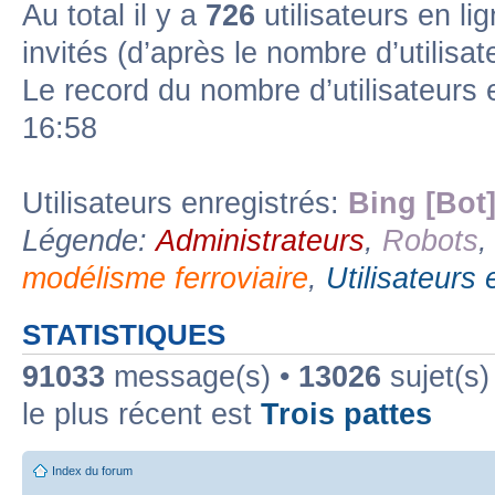
Au total il y a
726
utilisateurs en lig
invités (d’après le nombre d’utilisa
Forum lien
Sous-forum lu
Sous-forum non lu
Le record du nombre d’utilisateurs 
16:58
Utilisateurs enregistrés:
Bing [Bot
Légende:
Administrateurs
,
Robots
modélisme ferroviaire
,
Utilisateurs 
STATISTIQUES
91033
message(s) •
13026
sujet(s)
le plus récent est
Trois pattes
Index du forum