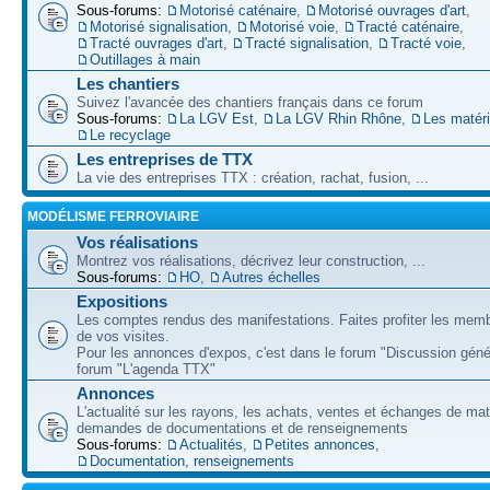
Sous-forums:
Motorisé caténaire
,
Motorisé ouvrages d'art
,
Motorisé signalisation
,
Motorisé voie
,
Tracté caténaire
,
Tracté ouvrages d'art
,
Tracté signalisation
,
Tracté voie
,
Outillages à main
Les chantiers
Suivez l'avancée des chantiers français dans ce forum
Sous-forums:
La LGV Est
,
La LGV Rhin Rhône
,
Les matér
Le recyclage
Les entreprises de TTX
La vie des entreprises TTX : création, rachat, fusion, ...
MODÉLISME FERROVIAIRE
Vos réalisations
Montrez vos réalisations, décrivez leur construction, ...
Sous-forums:
HO
,
Autres échelles
Expositions
Les comptes rendus des manifestations. Faites profiter les mem
de vos visites.
Pour les annonces d'expos, c'est dans le forum "Discussion géné
forum "L'agenda TTX"
Annonces
L'actualité sur les rayons, les achats, ventes et échanges de mat
demandes de documentations et de renseignements
Sous-forums:
Actualités
,
Petites annonces
,
Documentation, renseignements