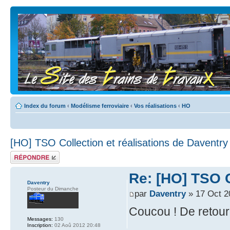
Index du forum
‹
Modélisme ferroviaire
‹
Vos réalisations
‹
HO
[HO] TSO Collection et réalisations de Daventry
Répondre
Re: [HO] TSO C
Daventry
Posteur du Dimanche
par
Daventry
» 17 Oct 2
Coucou ! De retour
Messages:
130
Inscription:
02 Aoû 2012 20:48