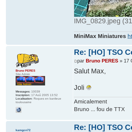
IMG_0829.jpeg (312
MiniMax Miniatures
h
Re: [HO] TSO Co
par
Bruno PERES
» 17 
Salut Max,
Bruno PERES
Site Admin
Joli
Messages:
10039
Inscription:
17 Aoû 2005 13:52
Localisation:
Roques en banlieue
Amicalement
toulousaine
Bruno ... fou de TTX
Re: [HO] TSO Co
kamgcn72