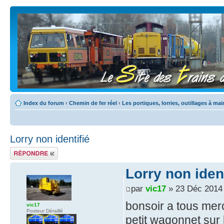
Index du forum
‹
Chemin de fer réel
‹
Les portiques, lorries, outillages à mai
Lorry non identifié
Répondre
Lorry non ident
par
vic17
» 23 Déc 2014
bonsoir a tous merc
vic17
Posteur Déraillé
petit wagonnet sur 