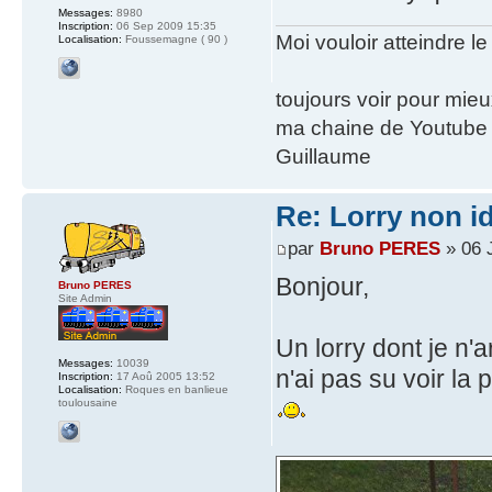
Messages:
8980
Inscription:
06 Sep 2009 15:35
Moi vouloir atteindre le
Localisation:
Foussemagne ( 90 )
toujours voir pour mie
ma chaine de Youtube
Guillaume
Re: Lorry non id
par
Bruno PERES
» 06 
Bonjour,
Bruno PERES
Site Admin
Un lorry dont je n'a
Messages:
10039
n'ai pas su voir la 
Inscription:
17 Aoû 2005 13:52
Localisation:
Roques en banlieue
toulousaine