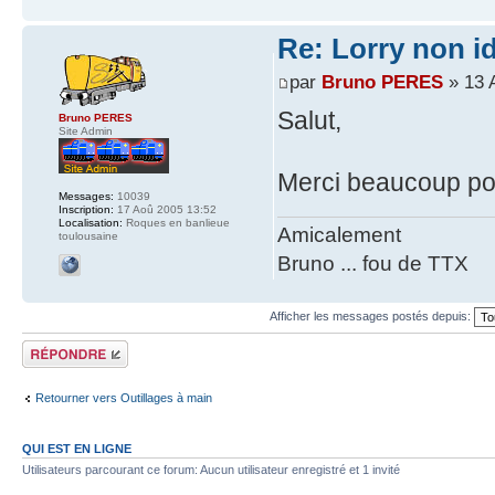
Re: Lorry non id
par
Bruno PERES
» 13 
Salut,
Bruno PERES
Site Admin
Merci beaucoup po
Messages:
10039
Inscription:
17 Aoû 2005 13:52
Localisation:
Roques en banlieue
Amicalement
toulousaine
Bruno ... fou de TTX
Afficher les messages postés depuis:
Répondre
Retourner vers Outillages à main
QUI EST EN LIGNE
Utilisateurs parcourant ce forum: Aucun utilisateur enregistré et 1 invité