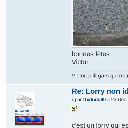
bonnes fêtes
Victor
Victor, p'tit gars qui 
Re: Lorry non id
par
ttxdudu90
» 23 Déc 
ttxdudu90
Posteur Irrécupérable
c'est un lorry qui e