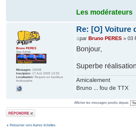
Les modérateurs
Re: [O] Voiture
par
Bruno PERES
» 03 
Bonjour,
Bruno PERES
Site Admin
Superbe réalisatio
Messages:
10039
Inscription:
17 Aoû 2005 13:52
Localisation:
Roques en banlieue
Amicalement
toulousaine
Bruno ... fou de TTX
Afficher les messages postés depuis:
Répondre
Retourner vers Autres échelles