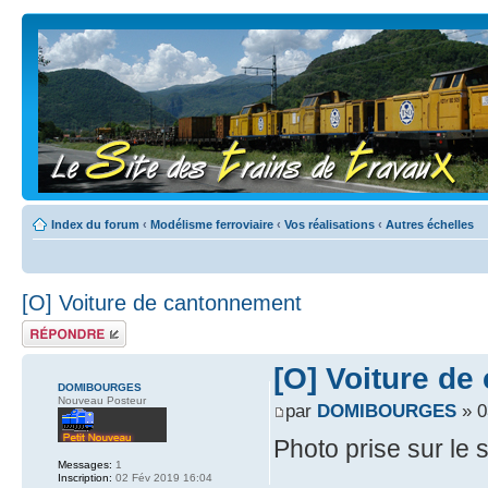
Index du forum
‹
Modélisme ferroviaire
‹
Vos réalisations
‹
Autres échelles
[O] Voiture de cantonnement
Répondre
[O] Voiture d
DOMIBOURGES
Nouveau Posteur
par
DOMIBOURGES
» 0
Photo prise sur le s
Messages:
1
Inscription:
02 Fév 2019 16:04