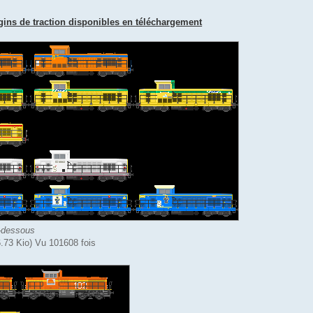
ins de traction disponibles en téléchargement
-dessous
73 Kio) Vu 101608 fois