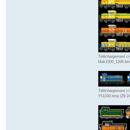
Téléchargement ci
Mak1000_1206.bmp 
Téléchargement ci
Y51100.bmp (29.24