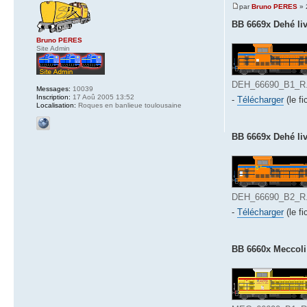
par
Bruno PERES
» 
BB 6669x Dehé liv
Bruno PERES
Site Admin
DEH_66690_B1_R.b
Messages:
10039
Inscription:
17 Aoû 2005 13:52
-
Télécharger
(le fi
Localisation:
Roques en banlieue toulousaine
BB 6669x Dehé liv
DEH_66690_B2_R.b
-
Télécharger
(le fi
BB 6660x Meccoli 