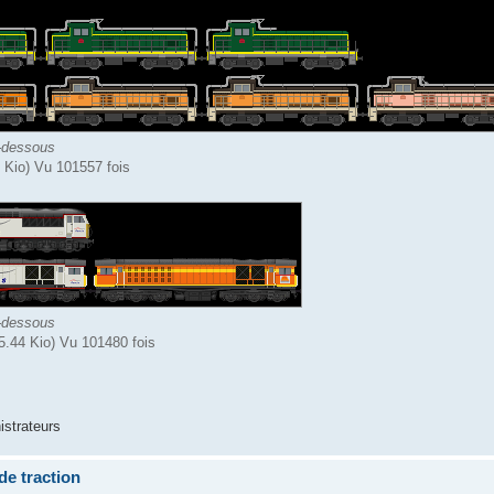
-dessous
Kio) Vu 101557 fois
-dessous
5.44 Kio) Vu 101480 fois
istrateurs
de traction