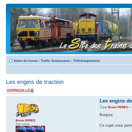
Index du forum
‹
Traffic Screensaver
‹
Téléchargements
Les engins de traction
Sujet verrouillé
Les engins de
par
Bruno PERES
» 
Bonjour,
Bruno PERES
Site Admin
Ce sujet vous perm