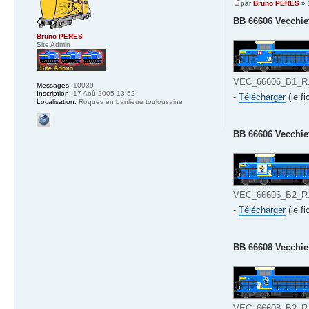
par
Bruno PERES
» 
BB 66606 Vecchiett
Bruno PERES
Site Admin
VEC_66606_B1_R.b
Messages:
10039
Inscription:
17 Aoû 2005 13:52
-
Télécharger
(le fi
Localisation:
Roques en banlieue toulousaine
BB 66606 Vecchiett
VEC_66606_B2_R.b
-
Télécharger
(le fi
BB 66608 Vecchiett
VEC_66608_B2_R.b