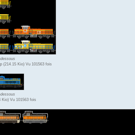
-dessous
(214.15 Kio) Vu 101563 fois
-dessous
 Kio) Vu 101563 fois