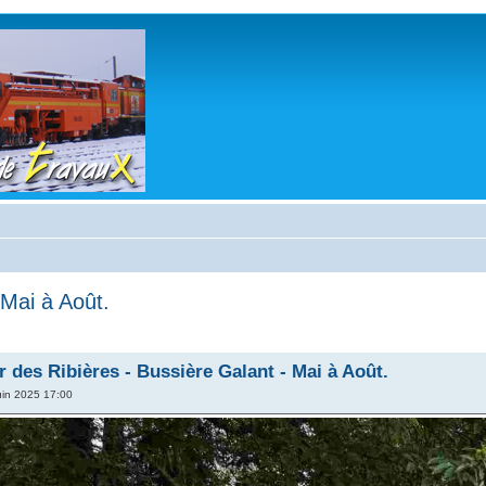
 Mai à Août.
 des Ribières - Bussière Galant - Mai à Août.
uin 2025 17:00