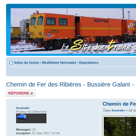
Index du forum
‹
Modélisme ferroviaire
‹
Expositions
Chemin de Fer des Ribières - Bussière Galant -
Répondre
Chemin de Fer
Asstrafer
par
Asstrafer
» 24 J
Posteur du Dimanche
Messages:
23
Inscription:
01 Sep 2017 10:46