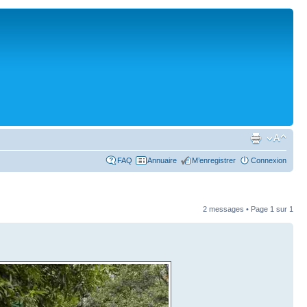
FAQ
Annuaire
M’enregistrer
Connexion
2 messages • Page
1
sur
1