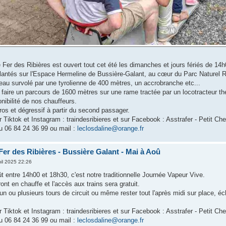
 Fer des Ribières est ouvert tout cet été les dimanches et jours fériés de 14
tés sur l'Espace Hermeline de Bussière-Galant, au cœur du Parc Naturel Rég
d'eau survolé par une tyrolienne de 400 mètres, un accrobranche etc...
e faire un parcours de 1600 mètres sur une rame tractée par un locotracteur th
onibilité de nos chauffeurs.
uros et dégressif à partir du second passager.
 Tiktok et Instagram : traindesribieres et sur Facebook : Asstrafer - Petit Ch
 06 84 24 36 99 ou mail :
leclosdaline@orange.fr
er des Ribières - Bussière Galant - Mai à Aoû
il 2025 22:26
 entre 14h00 et 18h30, c'est notre traditionnelle Journée Vapeur Vive.
nt en chauffe et l'accès aux trains sera gratuit.
 un ou plusieurs tours de circuit ou même rester tout l'après midi sur place,
 Tiktok et Instagram : traindesribieres et sur Facebook : Asstrafer - Petit Ch
 06 84 24 36 99 ou mail :
leclosdaline@orange.fr