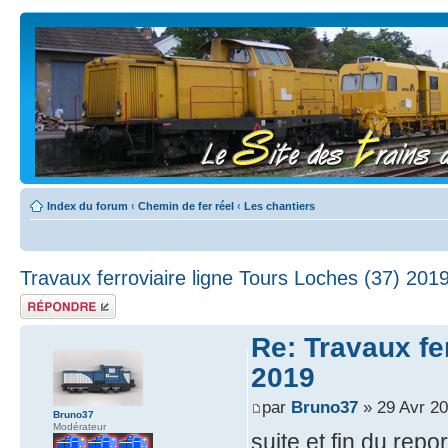
Index du forum
‹
Chemin de fer réel
‹
Les chantiers
Travaux ferroviaire ligne Tours Loches (37) 201
Répondre
Re: Travaux fe
2019
par
Bruno37
» 29 Avr 20
Bruno37
Modérateur
suite et fin du re