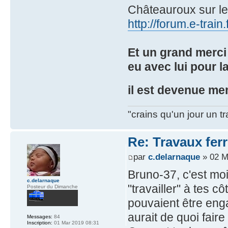
Châteauroux sur 
http://forum.e-trai
Et un grand merci 
eu avec lui pour l
il est devenue m
"crains qu'un jour un t
Re: Travaux ferr
par
c.delarnaque
» 02 M
Bruno-37, c'est moi
c.delarnaque
"travailler" à tes c
Posteur du Dimanche
pouvaient être eng
aurait de quoi faire
Messages:
84
Inscription:
01 Mar 2019 08:31