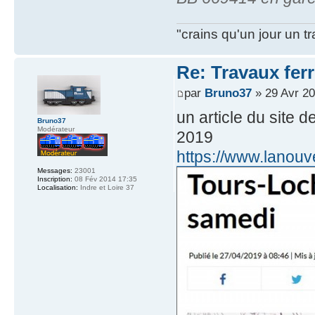
"crains qu'un jour un t
Re: Travaux ferr
par
Bruno37
» 29 Avr 20
un article du site 
Bruno37
Modérateur
2019
https://www.lanouve
Messages:
23001
Inscription:
08 Fév 2014 17:35
Localisation:
Indre et Loire 37