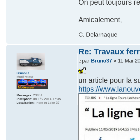
On peut toujours r
Amicalement,
C. Delarnaque
Re: Travaux ferr
par
Bruno37
» 11 Mai 20
Bruno37
Modérateur
un article pour la 
https://www.lanouve
Messages:
23001
Inscription:
08 Fév 2014 17:35
Localisation:
Indre et Loire 37