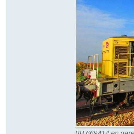
BB 669414 en gare