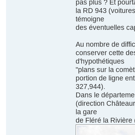
pas plus ? Et pourt
la RD 943 (voitures
témoigne
des éventuelles cap
Au nombre de diffi
conserver cette dess
d'hypothétiques
"plans sur la comèt
portion de ligne e
327,944).
Dans le département 
(direction Château
la gare
de Fléré la Rivière