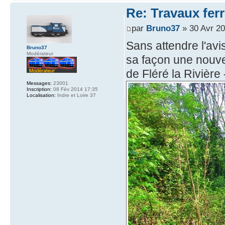
Re: Travaux ferr
par
Bruno37
» 30 Avr 20
Sans attendre l'avi
Bruno37
Modérateur
sa façon une nouvel
de Fléré la Rivière
Messages:
23001
Inscription:
08 Fév 2014 17:35
Localisation:
Indre et Loire 37