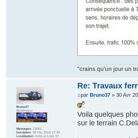
"crains qu'un jour un t
Re: Travaux ferr
par
Bruno37
» 30 Avr 20
Bruno37
Modérateur
Voila quelques pho
sur le terrain C.De
Messages:
23001
Inscription:
08 Fév 2014 17:35
Localisation:
Indre et Loire 37