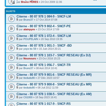
par
Bruno PERES
» 24 Oct 2009 11:06
SUJETS
Citerne - 80 87 978 1 084-9 - SNCF-LM
par
Bruno37
» 17 Oct 2014 07:08
Citerne - 80 87 979 9 802-4 - SNCF-PE
par
alainpyro
» 23 Oct 2014 17:09
Citerne - 80 87 978 1 072-4 - SNCF-LM
par
POUPELAIN
» 20 Sep 2010 19:35
Citerne - 80 87 978 1 001-3 - SNCF -BD
par
yoyo ttx 59
» 15 Juin 2014 20:21
Citerne - 80 87 978 1 103-7 - SNCF RESEAU (Ex DJ)
par
Nounours
» 23 Oct 2016 15:23
Citerne - 80 87 978 1 056-7 - SNCF-TR
par
Bruno37
» 08 Aoû 2014 10:41
Citerne - 80 87 979 9 801-6 - SNCF RESEAU (Ex MR)
par
ttxdudu90
» 27 Déc 2023 10:57
Citerne - 80 87 979 9 800-8 - SNCF RESEAU (Ex MR)
par
ttxdudu90
» 08 Juil 2012 11:59
Citerne - 80 87 978 1 038-5 - SNCF RESEAU (Ex AM)
par
C61000
» 18 Sep 2023 16:41
Citerne - 80 87 978 1 017-9 - SNCF-RS