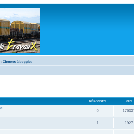
‹
Citernes à boggies
RÉPONSES
VUS
le
0
17633
1
1927