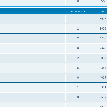
0
1527
RÉPONSES
VUS
1
5926
1
3602
2
4703
6
7640
2
5082
6
8367
0
4017
1
3911
0
2667