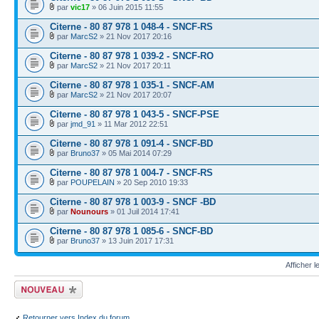
par
vic17
» 06 Juin 2015 11:55
Citerne - 80 87 978 1 048-4 - SNCF-RS
par
MarcS2
» 21 Nov 2017 20:16
Citerne - 80 87 978 1 039-2 - SNCF-RO
par
MarcS2
» 21 Nov 2017 20:11
Citerne - 80 87 978 1 035-1 - SNCF-AM
par
MarcS2
» 21 Nov 2017 20:07
Citerne - 80 87 978 1 043-5 - SNCF-PSE
par
jmd_91
» 11 Mar 2012 22:51
Citerne - 80 87 978 1 091-4 - SNCF-BD
par
Bruno37
» 05 Mai 2014 07:29
Citerne - 80 87 978 1 004-7 - SNCF-RS
par
POUPELAIN
» 20 Sep 2010 19:33
Citerne - 80 87 978 1 003-9 - SNCF -BD
par
Nounours
» 01 Juil 2014 17:41
Citerne - 80 87 978 1 085-6 - SNCF-BD
par
Bruno37
» 13 Juin 2017 17:31
Afficher 
Écrire un nouveau
sujet
Retourner vers Index du forum