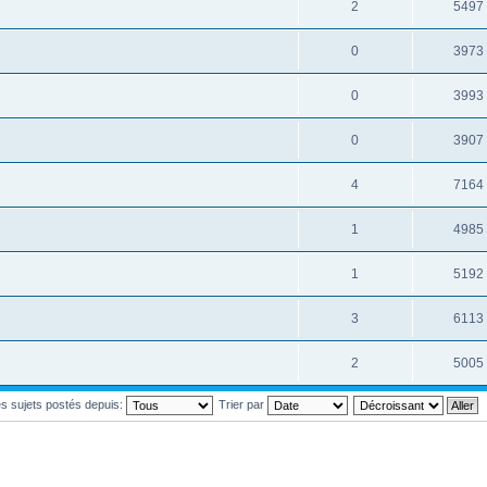
2
5497
0
3973
0
3993
0
3907
4
7164
1
4985
1
5192
3
6113
2
5005
les sujets postés depuis:
Trier par