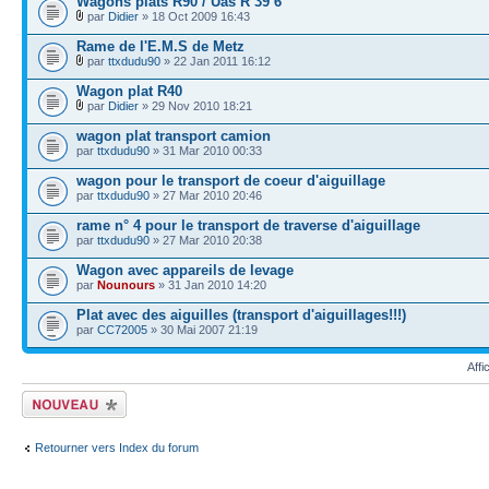
Wagons plats R90 / Uas R 39 6
par
Didier
» 18 Oct 2009 16:43
Rame de l'E.M.S de Metz
par
ttxdudu90
» 22 Jan 2011 16:12
Wagon plat R40
par
Didier
» 29 Nov 2010 18:21
wagon plat transport camion
par
ttxdudu90
» 31 Mar 2010 00:33
wagon pour le transport de coeur d'aiguillage
par
ttxdudu90
» 27 Mar 2010 20:46
rame n° 4 pour le transport de traverse d'aiguillage
par
ttxdudu90
» 27 Mar 2010 20:38
Wagon avec appareils de levage
par
Nounours
» 31 Jan 2010 14:20
Plat avec des aiguilles (transport d'aiguillages!!!)
par
CC72005
» 30 Mai 2007 21:19
Affi
Écrire un nouveau
sujet
Retourner vers Index du forum