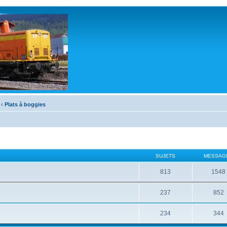
‹
Plats à boggies
SUJETS
MESSAG
813
1548
237
852
234
344