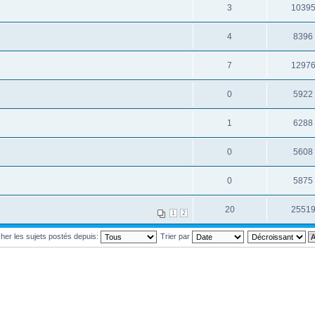
3
1039
4
8396
7
1297
0
5922
1
6288
0
5608
0
5875
20
2551
1
2
cher les sujets postés depuis:
Trier par