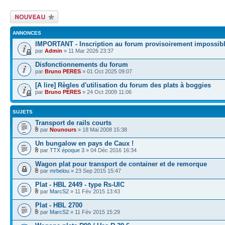
Écrire un nouveau
sujet
ANNONCES
IMPORTANT - Inscription au forum provisoirement impossib
par
Admin
» 11 Mar 2026 23:37
Disfonctionnements du forum
par
Bruno PERES
» 01 Oct 2025 09:07
[A lire] Règles d'utilisation du forum des plats à boggies
par
Bruno PERES
» 24 Oct 2009 11:06
SUJETS
Transport de rails courts
par
Nounours
» 18 Mai 2008 15:38
Un bungalow en pays de Caux !
par
TTX époque 3
» 04 Déc 2016 16:34
Wagon plat pour transport de container et de remorque
par
mrbelou
» 23 Sep 2015 15:47
Plat - HBL 2449 - type Rs-UIC
par
MarcS2
» 11 Fév 2015 13:43
Plat - HBL 2700
par
MarcS2
» 11 Fév 2015 15:29