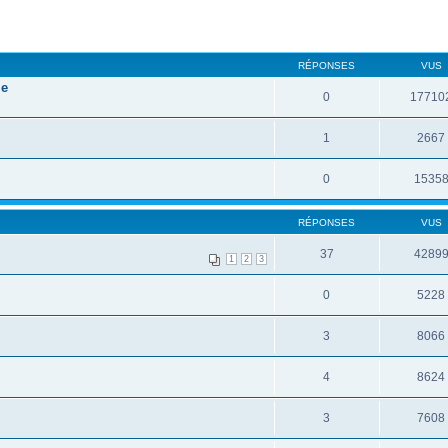
RÉPONSES
VUS
le
0
17710
1
2667
0
1535
RÉPONSES
VUS
37
4289
1
2
3
0
5228
3
8066
4
8624
3
7608