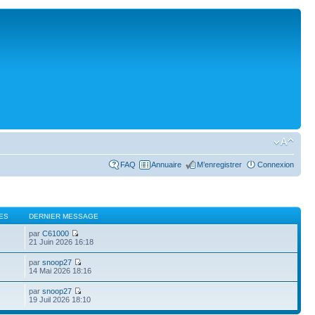
FAQ
Annuaire
M’enregistrer
Connexion
ES
DERNIER MESSAGE
par
C61000
21 Juin 2026 16:18
par
snoop27
14 Mai 2026 18:16
par
snoop27
19 Juil 2026 18:10