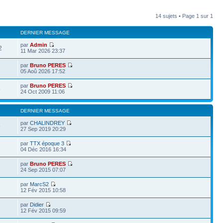
14 sujets • Page
1
sur
1
DERNIER MESSAGE
par
Admin
2
11 Mar 2026 23:37
par
Bruno PERES
05 Aoû 2026 17:52
par
Bruno PERES
8
24 Oct 2009 11:06
DERNIER MESSAGE
par
CHALINDREY
9
27 Sep 2019 20:29
par
TTX époque 3
04 Déc 2016 16:34
par
Bruno PERES
24 Sep 2015 07:07
par
MarcS2
12 Fév 2015 10:58
par
Didier
12 Fév 2015 09:59