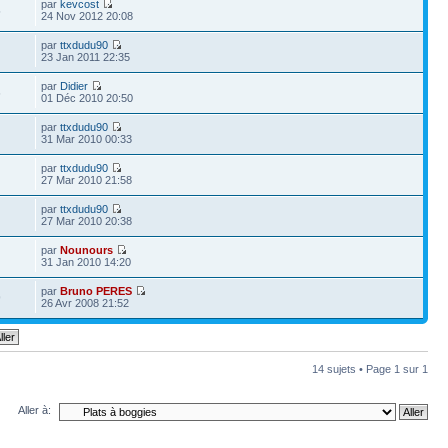
par
kevcost
5
24 Nov 2012 20:08
par
ttxdudu90
23 Jan 2011 22:35
par
Didier
6
01 Déc 2010 20:50
par
ttxdudu90
31 Mar 2010 00:33
par
ttxdudu90
27 Mar 2010 21:58
par
ttxdudu90
27 Mar 2010 20:38
par
Nounours
31 Jan 2010 14:20
par
Bruno PERES
9
26 Avr 2008 21:52
14 sujets • Page
1
sur
1
Aller à: