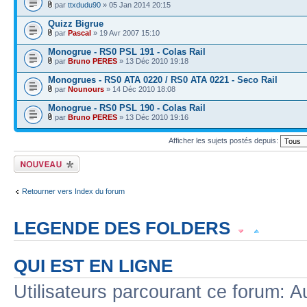
par
ttxdudu90
» 05 Jan 2014 20:15
Quizz Bigrue
par
Pascal
» 19 Avr 2007 15:10
Monogrue - RS0 PSL 191 - Colas Rail
par
Bruno PERES
» 13 Déc 2010 19:18
Monogrues - RS0 ATA 0220 / RS0 ATA 0221 - Seco Rail
par
Nounours
» 14 Déc 2010 18:08
Monogrue - RS0 PSL 190 - Colas Rail
par
Bruno PERES
» 13 Déc 2010 19:16
Afficher les sujets postés depuis:
Écrire un nouveau
sujet
Retourner vers Index du forum
LEGENDE DES FOLDERS
Sujet lu
Sujet lu dans lequel j'ai posté
Sujet populaire lu dans lequel j'a
QUI EST EN LIGNE
Sujet populaire lu
Sujet lu fermé
Sujet lu fermé dans lequel j'ai posté
Utilisateurs parcourant ce forum: Au