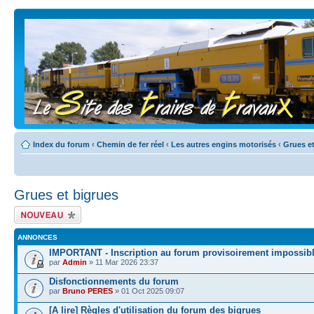
Index du forum
‹
Chemin de fer réel
‹
Les autres engins motorisés
‹
Grues et
Grues et bigrues
Écrire un nouveau
sujet
ANNONCES
IMPORTANT - Inscription au forum provisoirement impossib
par
Admin
» 11 Mar 2026 23:37
Disfonctionnements du forum
par
Bruno PERES
» 01 Oct 2025 09:07
[A lire] Règles d'utilisation du forum des bigrues