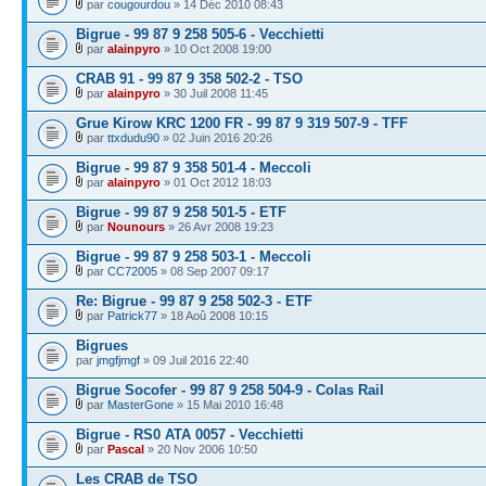
par
cougourdou
» 14 Déc 2010 08:43
Bigrue - 99 87 9 258 505-6 - Vecchietti
par
alainpyro
» 10 Oct 2008 19:00
CRAB 91 - 99 87 9 358 502-2 - TSO
par
alainpyro
» 30 Juil 2008 11:45
Grue Kirow KRC 1200 FR - 99 87 9 319 507-9 - TFF
par
ttxdudu90
» 02 Juin 2016 20:26
Bigrue - 99 87 9 358 501-4 - Meccoli
par
alainpyro
» 01 Oct 2012 18:03
Bigrue - 99 87 9 258 501-5 - ETF
par
Nounours
» 26 Avr 2008 19:23
Bigrue - 99 87 9 258 503-1 - Meccoli
par
CC72005
» 08 Sep 2007 09:17
Re: Bigrue - 99 87 9 258 502-3 - ETF
par
Patrick77
» 18 Aoû 2008 10:15
Bigrues
par
jmgfjmgf
» 09 Juil 2016 22:40
Bigrue Socofer - 99 87 9 258 504-9 - Colas Rail
par
MasterGone
» 15 Mai 2010 16:48
Bigrue - RS0 ATA 0057 - Vecchietti
par
Pascal
» 20 Nov 2006 10:50
Les CRAB de TSO