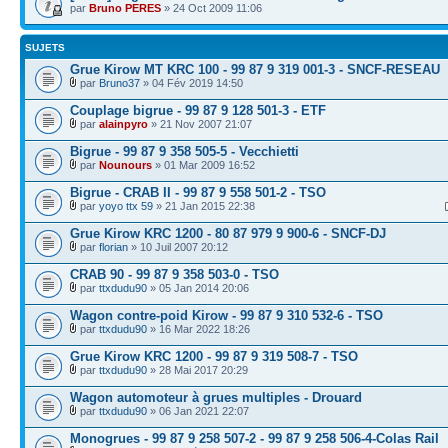
par
Bruno PERES
» 24 Oct 2009 11:06
SUJETS
Grue Kirow MT KRC 100 - 99 87 9 319 001-3 - SNCF-RESEAU
par
Bruno37
» 04 Fév 2019 14:50
Couplage bigrue - 99 87 9 128 501-3 - ETF
par
alainpyro
» 21 Nov 2007 21:07
Bigrue - 99 87 9 358 505-5 - Vecchietti
par
Nounours
» 01 Mar 2009 16:52
Bigrue - CRAB II - 99 87 9 558 501-2 - TSO
par
yoyo ttx 59
» 21 Jan 2015 22:38
Grue Kirow KRC 1200 - 80 87 979 9 900-6 - SNCF-DJ
par
florian
» 10 Juil 2007 20:12
CRAB 90 - 99 87 9 358 503-0 - TSO
par
ttxdudu90
» 05 Jan 2014 20:06
Wagon contre-poid Kirow - 99 87 9 310 532-6 - TSO
par
ttxdudu90
» 16 Mar 2022 18:26
Grue Kirow KRC 1200 - 99 87 9 319 508-7 - TSO
par
ttxdudu90
» 28 Mai 2017 20:29
Wagon automoteur à grues multiples - Drouard
par
ttxdudu90
» 06 Jan 2021 22:07
Monogrues - 99 87 9 258 507-2 - 99 87 9 258 506-4-Colas Rail