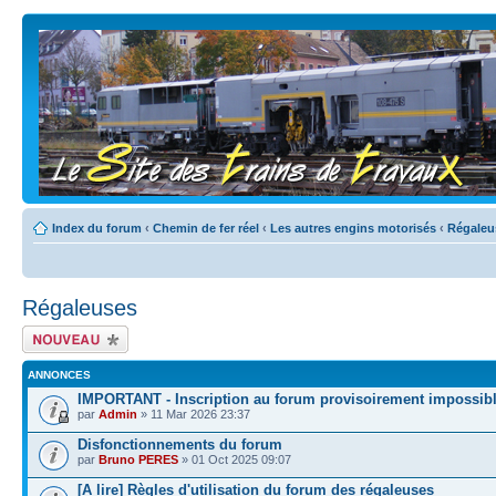
Index du forum
‹
Chemin de fer réel
‹
Les autres engins motorisés
‹
Régaleu
Régaleuses
Écrire un nouveau
sujet
ANNONCES
IMPORTANT - Inscription au forum provisoirement impossib
par
Admin
» 11 Mar 2026 23:37
Disfonctionnements du forum
par
Bruno PERES
» 01 Oct 2025 09:07
[A lire] Règles d'utilisation du forum des régaleuses