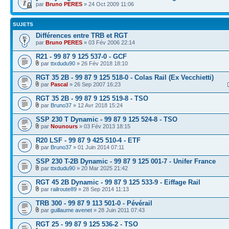
par
Bruno PERES
» 24 Oct 2009 11:06
SUJETS
Différences entre TRB et RGT
par
Bruno PERES
» 03 Fév 2006 22:14
R21 - 99 87 9 125 537-0 - GCF
par
ttxdudu90
» 26 Fév 2018 18:10
RGT 35 2B - 99 87 9 125 518-0 - Colas Rail (Ex Vecchietti)
par
Pascal
» 26 Sep 2007 16:23
RGT 35 2B - 99 87 9 125 519-8 - TSO
par
Bruno37
» 12 Avr 2018 15:24
SSP 230 T Dynamic - 99 87 9 125 524-8 - TSO
par
Nounours
» 03 Fév 2013 18:15
R20 LSF - 99 87 9 425 510-4 - ETF
par
Bruno37
» 01 Juin 2014 07:11
SSP 230 T-2B Dynamic - 99 87 9 125 001-7 - Unifer France
par
ttxdudu90
» 20 Mar 2025 21:42
RGT 45 2B Dynamic - 99 87 9 125 533-9 - Eiffage Rail
par
railroute89
» 28 Sep 2014 11:13
TRB 300 - 99 87 9 113 501-0 - Pévérail
par
guillaume avenet
» 28 Juin 2011 07:43
RGT 25 - 99 87 9 125 536-2 - TSO