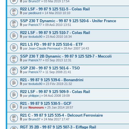
par
Bruno37
» 03 Mai 2019 17:54
R22 LSF - 99 87 9 125 511-5 - Colas Rail
par
piedlourd
» 14 Mai 2010 10:10
SSP 230 T Dynamic - 99 87 9 125 520-6 - Unifer France
par
Patrick77
» 09 Aoû 2010 13:51
R22 LSF - 99 87 9 125 510-7 - Colas Rail
par
ttxdudu90
» 23 Aoû 2010 16:34
R21 LS FD - 99 87 9 225 510-6 - ETF
par
Jean-Claude Perreaud
» 28 Avr 2007 14:43
SSP 230 T 2B Dynamic - 99 87 9 125 529-7 - Meccoli
par
Patrick77
» 03 Sep 2013 12:31
SSP 230 - 99 87 9 125 501-6 - TSO
par
Patrick77
» 11 Sep 2008 21:41
R21 - 99 87 9 125 539-6 - Bonandrini
par
ttxdudu90
» 23 Fév 2019 21:32
R22 LSF - 99 87 9 125 509-9 - Colas Rail
par
philippe j
» 04 Aoû 2008 19:09
R21 - 99 87 9 125 530-5 - GCF
par
Nounours
» 25 Jan 2014 18:57
R21 C - 99 87 9 125 535-4 - Delcourt Ferroviaire
par
Bruno37
» 24 Mai 2017 17:47
RGT 35 2B - 99 87 9 125 507-3 - Eiffage Rail