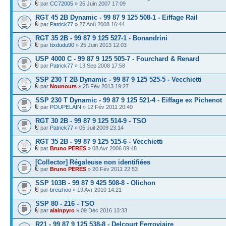
par
CC72005
» 25 Juin 2007 17:09
RGT 45 2B Dynamic - 99 87 9 125 508-1 - Eiffage Rail
par
Patrick77
» 27 Aoû 2008 16:44
RGT 35 2B - 99 87 9 125 527-1 - Bonandrini
par
ttxdudu90
» 25 Juin 2013 12:03
USP 4000 C - 99 87 9 125 505-7 - Fourchard & Renard
par
Patrick77
» 13 Sep 2008 17:58
SSP 230 T 2B Dynamic - 99 87 9 125 525-5 - Vecchietti
par
Nounours
» 25 Fév 2013 19:27
SSP 230 T Dynamic - 99 87 9 125 521-4 - Eiffage ex Pichenot
par
POUPELAIN
» 12 Fév 2011 20:40
RGT 30 2B - 99 87 9 125 514-9 - TSO
par
Patrick77
» 05 Juil 2009 23:14
RGT 35 2B - 99 87 9 125 515-6 - Vecchietti
par
Bruno PERES
» 08 Avr 2006 09:48
[Collector] Régaleuse non identifiées
par
Bruno PERES
» 20 Fév 2011 22:53
SSP 103B - 99 87 9 425 508-8 - Olichon
par
breizhoo
» 19 Avr 2010 14:21
SSP 80 - 216 - TSO
par
alainpyro
» 09 Déc 2016 13:33
R21 - 99 87 9 125 538-8 - Delcourt Ferroviaire