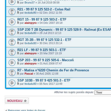
par
Bruno37
» 16 Juil 2018 08:58
R21 - 99 87 9 125 522-2 - Colas Rail
par
ttxdudu90
» 02 Déc 2012 11:56
RGT 15 - 99 87 9 125 503-2 - ETF
par
alainpyro
» 04 Déc 2007 20:18
SSP 230 T 2B Dynamic - 99 87 9 125 528-9 - Railmat (Ex ESAF
par
ttxdudu90
» 28 Juil 2013 12:13
RGT 35 2B - 99 87 9 125 532-1 - ETF
par
ttxdudu90
» 30 Déc 2013 20:14
R21 LF - 99 87 9 225 503-1 - ETF
par
alainpyro
» 20 Mai 2007 15:19
SSP 203 - 99 87 9 225 505-6 - Meccoli
par
alainpyro
» 01 Aoû 2008 07:47
R7 - Matisa n°6220 Chemin de Fer de Provence
par
Pascal
» 30 Aoû 2005 12:08
SSP 103B - 99 87 9 425 501-3 - ETF
par
ttxdudu90
» 05 Nov 2017 13:49
Afficher les sujets postés depuis:
Écrire un nouveau
sujet
Retourner vers Index du forum