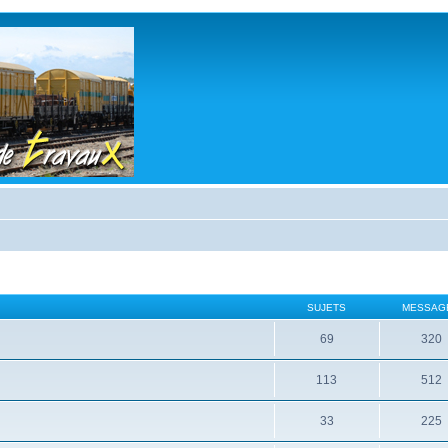
SUJETS
MESSAG
69
320
113
512
33
225