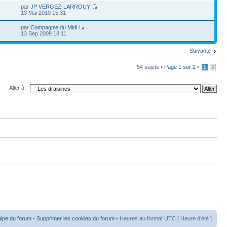
par
JP VERGEZ-LARROUY
0
13 Mai 2010 15:31
par
Compagnie du Midi
13 Sep 2009 18:11
Suivante
54 sujets •
Page
1
sur
2
•
1
2
Aller à:
uipe du forum
•
Supprimer les cookies du forum
• Heures au format UTC [ Heure d’été ]