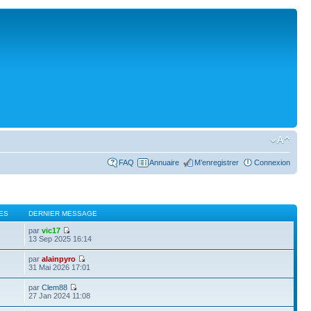
FAQ
Annuaire
M’enregistrer
Connexion
ES
DERNIER MESSAGE
par
vic17
13 Sep 2025 16:14
par
alainpyro
31 Mai 2026 17:01
par
Clem88
27 Jan 2024 11:08