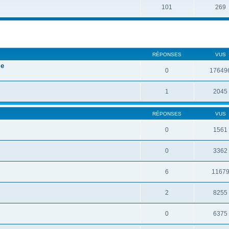
101
269
RÉPONSES
VUS
le
0
17649
1
2045
RÉPONSES
VUS
0
1561
0
3362
6
1167
2
8255
0
6375