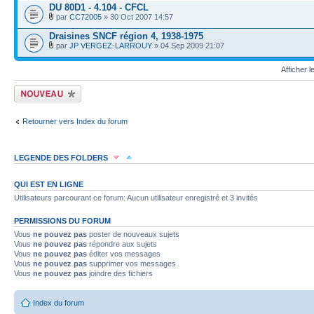
DU 80D1 - 4.104 - CFCL
par
CC72005
» 30 Oct 2007 14:57
Draisines SNCF région 4, 1938-1975
par
JP VERGEZ-LARROUY
» 04 Sep 2009 21:07
Afficher 
Écrire un nouveau
sujet
Retourner vers Index du forum
LEGENDE DES FOLDERS
Sujet lu
Sujet lu dans lequel j'ai posté
Sujet populaire lu dans lequel j'a
QUI EST EN LIGNE
Utilisateurs parcourant ce forum: Aucun utilisateur enregistré et 3 invités
Sujet populaire lu
Sujet lu fermé
Sujet lu fermé dans lequel j'ai posté
PERMISSIONS DU FORUM
Vous
ne pouvez pas
poster de nouveaux sujets
Sujet non lu
Sujet non lu dans lequel j'ai posté
Sujet populaire non lu d
Vous
ne pouvez pas
répondre aux sujets
Vous
ne pouvez pas
éditer vos messages
Vous
ne pouvez pas
supprimer vos messages
Sujet populaire non lu
Sujet non lu fermé
Sujet non lu fermé dans lequel
Vous
ne pouvez pas
joindre des fichiers
Topic déplacé
Index du forum