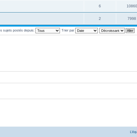
6
1086
2
7998
les sujets postés depuis:
Trier par
i posté
ans lequel j'ai posté
 j'ai posté
L’éq