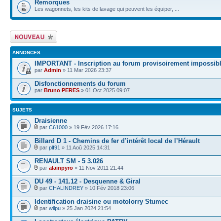
Remorques
Les wagonnets, les kits de lavage qui peuvent les équiper, ...
Écrire un nouveau
sujet
ANNONCES
IMPORTANT - Inscription au forum provisoirement impossib
par
Admin
» 11 Mar 2026 23:37
Disfonctionnements du forum
par
Bruno PERES
» 01 Oct 2025 09:07
SUJETS
Draisienne
par
C61000
» 19 Fév 2026 17:16
Billard D 1 - Chemins de fer d’intérêt local de l’Hérault
par
plf91
» 11 Aoû 2025 14:31
RENAULT SM - 5 3.026
par
alainpyro
» 11 Nov 2011 21:44
DU 49 - 141.12 - Desquenne & Giral
par
CHALINDREY
» 10 Fév 2018 23:06
Identification draisine ou motolorry Stumec
par
wilpu
» 25 Jan 2024 21:54