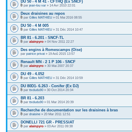
DU 50 - 4 M 41 - CFTHQ (Ex SNCF)
par
jean-lou var
» 14 Avr 2010 22:01
Deux draisines au repos
par
Gilles MATHIEU
» 01 Mai 2016 08:55
DU 50 - 4 M 005
par
Gilles MATHIEU
» 31 Déc 2014 10:47
BR 81 - 6.201 - SNCF-TL
par
alainpyro
» 04 Nov 2011 22:27
Des engins à Romescamps (Oise)
par
patrice privat
» 19 Aoû 2015 13:57
Renault MN - 2 1 P 106 - SNCF
par
alainpyro
» 30 Mai 2007 20:37
DU 49 - 4.052
par
Gilles MATHIEU
» 31 Déc 2014 10:59
DU 80D1- 6.263 - Conifer (Ex DJ)
par
ttxdudu90
» 30 Oct 2014 20:34
BR 81 - 6.203
par
ttxdudu90
» 01 Mar 2014 20:39
Recherche de documentation sur les draisines à bras
par
draisine
» 20 Mar 2011 12:51
DONELLI 721 GR - PRESSIAT
par
alainpyro
» 03 Avr 2011 09:38