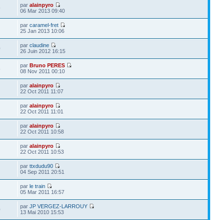
par
alainpyro
9
06 Mar 2013 09:40
par
caramel-fret
25 Jan 2013 10:06
par
claudine
0
26 Juin 2012 16:15
par
Bruno PERES
5
08 Nov 2011 00:10
par
alainpyro
22 Oct 2011 11:07
par
alainpyro
22 Oct 2011 11:01
par
alainpyro
22 Oct 2011 10:58
par
alainpyro
22 Oct 2011 10:53
par
ttxdudu90
04 Sep 2011 20:51
par
le train
05 Mar 2011 16:57
par
JP VERGEZ-LARROUY
0
13 Mai 2010 15:53