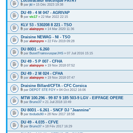
Locotracteur électrique PATRY
par
jld
» 15 Déc 2023 19:38
DU 49 - 4 M 047 - AGRIVAP
par
vic17
» 22 Mar 2022 22:15
KLV 53 - 530208 8 221 - TSO
par
alainpyro
» 14 Mar 2020 11:36
Draisine NEWAG - NI - TSO
par
alainpyro
» 22 Fév 2019 09:28
DU 80D1 - 6.260
par
BusetTrainsvusparJHS
» 07 Juil 2016 15:15
DU 49 - 5 P 007 - CFHA
par
alainpyro
» 19 Nov 2018 07:52
DU 49 - 2 M 024 - CFHA
par
alainpyro
» 19 Nov 2018 07:47
Draisine Billard/CFTA - CFC Corsica
par
DEPOT STE FOY
» 04 Oct 2012 16:06
MTW 100.296 - 99 87 9 185 503-9 LGV - EIFFAGE OPERE
par
Bruno37
» 21 Juil 2018 10:49
DU 80D1 - 6.261 - SNCF DJ "Jeannine"
par
ttxdudu90
» 28 Nov 2017 18:58
DU 49 - 4.035 - CFVE
par
Bruno37
» 18 Fév 2017 16:29