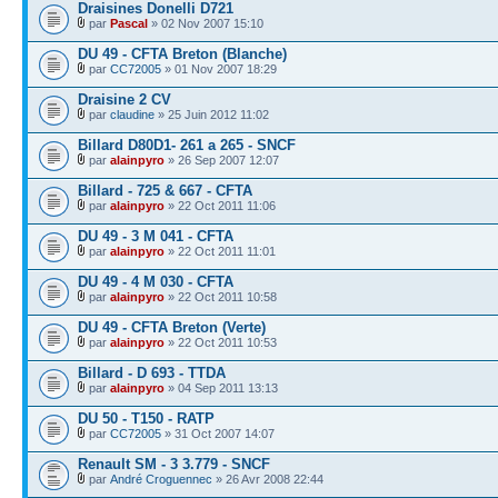
Draisines Donelli D721
par
Pascal
» 02 Nov 2007 15:10
DU 49 - CFTA Breton (Blanche)
par
CC72005
» 01 Nov 2007 18:29
Draisine 2 CV
par
claudine
» 25 Juin 2012 11:02
Billard D80D1- 261 a 265 - SNCF
par
alainpyro
» 26 Sep 2007 12:07
Billard - 725 & 667 - CFTA
par
alainpyro
» 22 Oct 2011 11:06
DU 49 - 3 M 041 - CFTA
par
alainpyro
» 22 Oct 2011 11:01
DU 49 - 4 M 030 - CFTA
par
alainpyro
» 22 Oct 2011 10:58
DU 49 - CFTA Breton (Verte)
par
alainpyro
» 22 Oct 2011 10:53
Billard - D 693 - TTDA
par
alainpyro
» 04 Sep 2011 13:13
DU 50 - T150 - RATP
par
CC72005
» 31 Oct 2007 14:07
Renault SM - 3 3.779 - SNCF
par
André Croguennec
» 26 Avr 2008 22:44