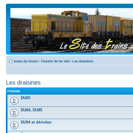
Index du forum
‹
Chemin de fer réel
‹
Les draisines
Les draisines
FORUMS
DU65
DU84, DU85
DU94 et dérivées