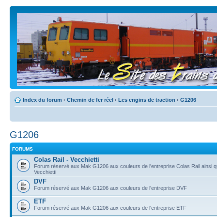
Index du forum
‹
Chemin de fer réel
‹
Les engins de traction
‹
G1206
G1206
FORUMS
Colas Rail - Vecchietti
Forum réservé aux Mak G1206 aux couleurs de l'entreprise Colas Rail ainsi que
Vecchietti
DVF
Forum réservé aux Mak G1206 aux couleurs de l'entreprise DVF
ETF
Forum réservé aux Mak G1206 aux couleurs de l'entreprise ETF