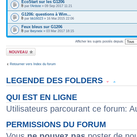
EcoStart sur les G1206
par
l'Artiste
» 09 Sep 2017 11:21
G1206: questions à Wim...
par
bb16023
» 16 Mai 2015 22:06
Feux bleus sur G1206
par
lbeyneix
» 03 Mar 2017 18:15
Afficher les sujets postés depuis:
Écrire un nouveau
sujet
Retourner vers Index du forum
LEGENDE DES FOLDERS
Sujet lu
Sujet lu dans lequel j'ai posté
Sujet populaire lu dans lequel j'a
QUI EST EN LIGNE
Sujet populaire lu
Sujet lu fermé
Sujet lu fermé dans lequel j'ai posté
Utilisateurs parcourant ce forum: Au
Sujet non lu
Sujet non lu dans lequel j'ai posté
Sujet populaire non lu d
PERMISSIONS DU FORUM
Sujet populaire non lu
Sujet non lu fermé
Sujet non lu fermé dans lequel
Vous
ne pouvez pas
poster de no