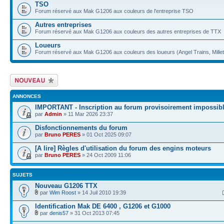
TSO
Forum réservé aux Mak G1206 aux couleurs de l'entreprise TSO
Autres entreprises
Forum réservé aux Mak G1206 aux couleurs des autres entreprises de TTX
Loueurs
Forum réservé aux Mak G1206 aux couleurs des loueurs (Angel Trains, Millet
Écrire un nouveau
sujet
ANNONCES
IMPORTANT - Inscription au forum provisoirement impossib
par
Admin
» 11 Mar 2026 23:37
Disfonctionnements du forum
par
Bruno PERES
» 01 Oct 2025 09:07
[A lire] Règles d'utilisation du forum des engins moteurs
par
Bruno PERES
» 24 Oct 2009 11:06
SUJETS
Nouveau G1206 TTX
par
Wim Roost
» 14 Juil 2010 19:39
Identification Mak DE 6400 , G1206 et G1000
par
denis57
» 31 Oct 2013 07:45