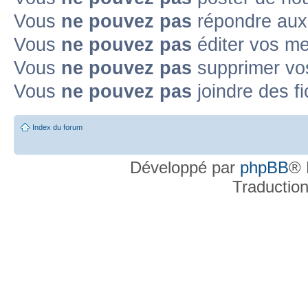
Vous
ne pouvez pas
répondre aux
Topic déplacé
Vous
ne pouvez pas
éditer vos m
Annonce lue
Annonce lue fermée
Annonce lue fermée dans laquelle j'
Vous
ne pouvez pas
supprimer v
Annonce non lue
Annonce non lue fermée
Annonce non lue fermée dan
Vous
ne pouvez pas
joindre des fi
Post-it lu
Post-it lu fermé
Post-it lu fermé dans lequel j'ai posté
P
Index du forum
Post-it non lu
Post-it non lu fermé
Post-it non lu fermé dans lequel j'a
Développé par
phpBB
® 
Traductio