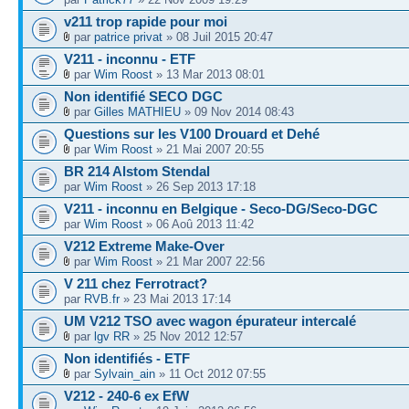
v211 trop rapide pour moi
par
patrice privat
» 08 Juil 2015 20:47
V211 - inconnu - ETF
par
Wim Roost
» 13 Mar 2013 08:01
Non identifié SECO DGC
par
Gilles MATHIEU
» 09 Nov 2014 08:43
Questions sur les V100 Drouard et Dehé
par
Wim Roost
» 21 Mai 2007 20:55
BR 214 Alstom Stendal
par
Wim Roost
» 26 Sep 2013 17:18
V211 - inconnu en Belgique - Seco-DG/Seco-DGC
par
Wim Roost
» 06 Aoû 2013 11:42
V212 Extreme Make-Over
par
Wim Roost
» 21 Mar 2007 22:56
V 211 chez Ferrotract?
par
RVB.fr
» 23 Mai 2013 17:14
UM V212 TSO avec wagon épurateur intercalé
par
lgv RR
» 25 Nov 2012 12:57
Non identifiés - ETF
par
Sylvain_ain
» 11 Oct 2012 07:55
V212 - 240-6 ex EfW