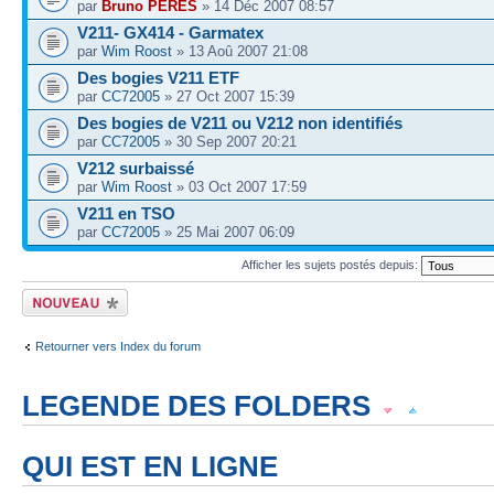
par
Bruno PERES
» 14 Déc 2007 08:57
V211- GX414 - Garmatex
par
Wim Roost
» 13 Aoû 2007 21:08
Des bogies V211 ETF
par
CC72005
» 27 Oct 2007 15:39
Des bogies de V211 ou V212 non identifiés
par
CC72005
» 30 Sep 2007 20:21
V212 surbaissé
par
Wim Roost
» 03 Oct 2007 17:59
V211 en TSO
par
CC72005
» 25 Mai 2007 06:09
Afficher les sujets postés depuis:
Écrire un nouveau
sujet
Retourner vers Index du forum
LEGENDE DES FOLDERS
Sujet lu
Sujet lu dans lequel j'ai posté
Sujet populaire lu dans lequel j'a
QUI EST EN LIGNE
Sujet populaire lu
Sujet lu fermé
Sujet lu fermé dans lequel j'ai posté