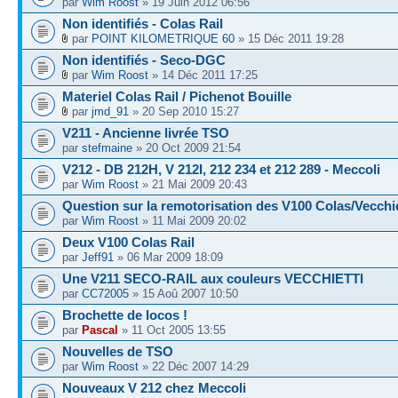
par
Wim Roost
» 19 Juin 2012 06:56
Non identifiés - Colas Rail
par
POINT KILOMETRIQUE 60
» 15 Déc 2011 19:28
Non identifiés - Seco-DGC
par
Wim Roost
» 14 Déc 2011 17:25
Materiel Colas Rail / Pichenot Bouille
par
jmd_91
» 20 Sep 2010 15:27
V211 - Ancienne livrée TSO
par
stefmaine
» 20 Oct 2009 21:54
V212 - DB 212H, V 212I, 212 234 et 212 289 - Meccoli
par
Wim Roost
» 21 Mai 2009 20:43
Question sur la remotorisation des V100 Colas/Vecchie
par
Wim Roost
» 11 Mai 2009 20:02
Deux V100 Colas Rail
par
Jeff91
» 06 Mar 2009 18:09
Une V211 SECO-RAIL aux couleurs VECCHIETTI
par
CC72005
» 15 Aoû 2007 10:50
Brochette de locos !
par
Pascal
» 11 Oct 2005 13:55
Nouvelles de TSO
par
Wim Roost
» 22 Déc 2007 14:29
Nouveaux V 212 chez Meccoli