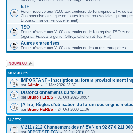
ETF
Forum réservé aux V100 aux couleurs de l'entreprise ETF, de sa fi
Champenoise ainsi que de toutes les raisons sociales qui ont pr
Drouard, France Renouvellement)
TSO
Forum réservé aux V100 aux couleurs de l'entreprise TSO et de se
(agenia, Frasca, e-génie, Offroy, Olichon et Top Rail)
Autres entreprises
Forum réservé aux V100 aux couleurs des autres entreprises
Écrire un nouveau
sujet
ANNONCES
IMPORTANT - Inscription au forum provisoirement im
par
Admin
» 11 Mar 2026 23:37
Disfonctionnements du forum
par
Bruno PERES
» 01 Oct 2025 09:07
[A lire] Règles d'utilisation du forum des engins mote
par
Bruno PERES
» 24 Oct 2009 11:06
SUJETS
V 211 / 212 Changement des n° EVN en 92 87 0 211 000
par
DEPOT STE FOY
» 26 Juil 2018 09:50