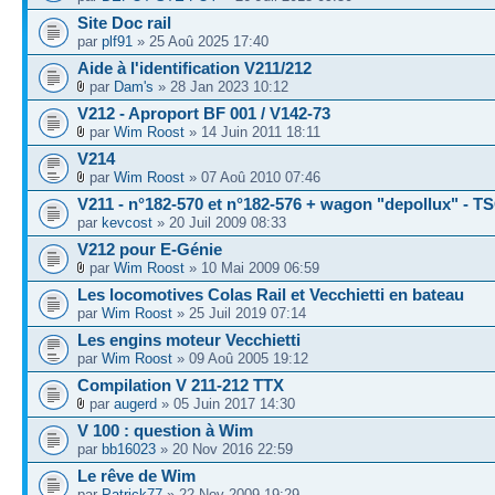
Site Doc rail
par
plf91
» 25 Aoû 2025 17:40
Aide à l'identification V211/212
par
Dam's
» 28 Jan 2023 10:12
V212 - Aproport BF 001 / V142-73
par
Wim Roost
» 14 Juin 2011 18:11
V214
par
Wim Roost
» 07 Aoû 2010 07:46
V211 - n°182-570 et n°182-576 + wagon "depollux" - T
par
kevcost
» 20 Juil 2009 08:33
V212 pour E-Génie
par
Wim Roost
» 10 Mai 2009 06:59
Les locomotives Colas Rail et Vecchietti en bateau
par
Wim Roost
» 25 Juil 2019 07:14
Les engins moteur Vecchietti
par
Wim Roost
» 09 Aoû 2005 19:12
Compilation V 211-212 TTX
par
augerd
» 05 Juin 2017 14:30
V 100 : question à Wim
par
bb16023
» 20 Nov 2016 22:59
Le rêve de Wim
par
Patrick77
» 22 Nov 2009 19:29