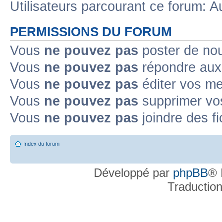
Utilisateurs parcourant ce forum: Au
Sujet non lu
Sujet non lu dans lequel j'ai posté
Sujet populaire non lu d
PERMISSIONS DU FORUM
Sujet populaire non lu
Sujet non lu fermé
Sujet non lu fermé dans lequel
Vous
ne pouvez pas
poster de no
Vous
ne pouvez pas
répondre aux
Topic déplacé
Vous
ne pouvez pas
éditer vos m
Annonce lue
Annonce lue fermée
Annonce lue fermée dans laquelle j'
Vous
ne pouvez pas
supprimer v
Annonce non lue
Annonce non lue fermée
Annonce non lue fermée dan
Vous
ne pouvez pas
joindre des fi
Post-it lu
Post-it lu fermé
Post-it lu fermé dans lequel j'ai posté
P
Index du forum
Post-it non lu
Post-it non lu fermé
Post-it non lu fermé dans lequel j'a
Développé par
phpBB
® 
Traductio