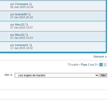
par
Christophe
0
26 Juin 2015 22:24
par
ttxdudu90
27 Jan 2015 20:18
par
MarcS2
27 Jan 2015 14:27
par
MarcS2
27 Jan 2015 14:23
par
tramway61
8
17 Jan 2015 10:32
Suivante
73 sujets •
Page
1
sur
2
•
1
2
Aller à: