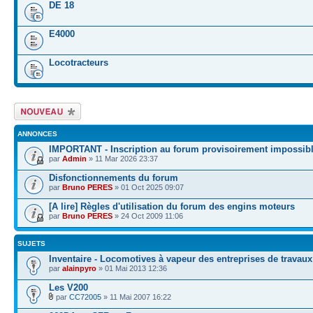
DE 18
E4000
Locotracteurs
Écrire un nouveau
sujet
ANNONCES
IMPORTANT - Inscription au forum provisoirement impossib
par
Admin
» 11 Mar 2026 23:37
Disfonctionnements du forum
par
Bruno PERES
» 01 Oct 2025 09:07
[A lire] Règles d'utilisation du forum des engins moteurs
par
Bruno PERES
» 24 Oct 2009 11:06
SUJETS
Inventaire - Locomotives à vapeur des entreprises de travaux
par
alainpyro
» 01 Mai 2013 12:36
Les V200
par
CC72005
» 11 Mai 2007 16:22