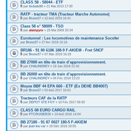
CLASS 58 - 58044 - ETF
par
ttxdudu90
» 21 Mai 2013 17:30
RATP - tracteur TMA (Tracteur Marche Autonome)
par
Bruno37
» 22 Aoû 2019 16:41
Class 58 n° 58009 - TSO
par
alainpyro
» 29 Mai 2009 20:34
Eurotunnel : Les locomotives de maintenance Socofer
par
Bruno37
» 27 Avr 2019 10:16
BR186 - 91 80 6186 188-9 F-AKIEM - Fret SNCF
par
Bruno37
» 07 Mar 2019 16:29
BB 27000 en tête de train d’approvisionnement.
par
CHALINDREY
» 19 Jan 2018 21:42
BB 26000 en tête de train d’approvisionnement.
par
CHALINDREY
» 04 Fév 2018 13:23
Moyse BBF 44 EPA 660 - ETF (Ex DEHE BB4007)
par
Bruno37
» 02 Aoû 2017 16:01
Tracteurs CAF de la RATP
par
DEPOT STE FOY
» 10 Fév 2017 09:30
CLASS 08 EURO CARGO RAIL
par
PTCRUISER25
» 10 Aoû 2016 14:04
BB 27180 - 91 87 0027 180-5 F-AKIEM
par
jean-lou var
» 19 Déc 2016 18:55