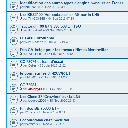
identification des autres types d'engins moteurs en France
par
bb16023
» 20 Nov 2016 23:11
Les BB62400 'Hollandaises' ex-NS sur la LN5
par
TimCC6558
» 04 Sep 2011 07:39
Tractorail - 99 87 9 380 508-1 - TSO
par
ttxdudu90
» 23 Nov 2012 20:16
DE6400 Eurotunnel
par
Wim Roost
» 29 Juil 2016 19:28
Des GM belge pour les travaux Nimes Montpellier
par
Wim Roost
» 16 Fév 2016 16:12
CC 72074 et train d'essai
par
Didier
» 23 Juin 2016 11:22
le point sur les JT42CWR ETF
par
bb16023
» 29 Fév 2016 11:26
CC 72084
par
alainpyro
» 12 Fév 2016 19:19
Les Class 37 'Growlers' sur la LN5
par
jossebe2000
» 30 Nov 2010 21:33
Fin des BB 75000 ETF
par
l'Artiste
» 10 Nov 2015 09:41
Locomotives chez SecuRail
par
l'Artiste
» 16 Nov 2015 23:09