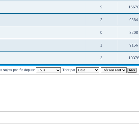
9
1667
2
9864
0
8268
1
9156
3
1037
les sujets postés depuis:
Trier par
i posté