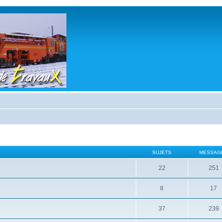
SUJETS
MESSAG
22
251
8
17
37
239