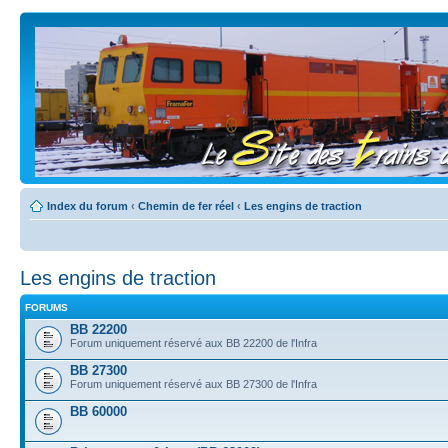
Index du forum
‹
Chemin de fer réel
‹
Les engins de traction
Les engins de traction
FORUMS
BB 22200
Forum uniquement réservé aux BB 22200 de l'Infra
BB 27300
Forum uniquement réservé aux BB 27300 de l'Infra
BB 60000