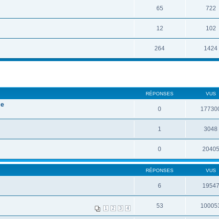
65
722
12
102
264
1424
RÉPONSES
VUS
le
0
17730
1
3048
0
2040
RÉPONSES
VUS
6
1954
53
10005
1
2
3
4