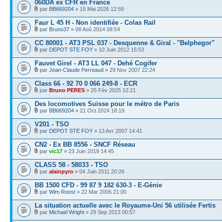
060DA ex CFR en France
par
BB669204
» 15 Mai 2026 12:59
Faur L 45 H - Non identifiée - Colas Rail
par
Bruno37
» 08 Aoû 2014 08:54
CC 80001 - AT3 PSL 037 - Desquenne & Giral - "Belphegor"
par
DEPOT STE FOY
» 10 Juin 2012 15:53
Fauvet Girel - AT3 LL 047 - Dehé Cogifer
par
Jean-Claude Perreaud
» 29 Nov 2007 22:24
Class 66 - 92 70 0 066 249-8 - ECR
par
Bruno PERES
» 25 Fév 2025 12:21
Des locomotives Suisse pour le métro de Paris
par
BB669204
» 21 Oct 2024 18:19
V201 - TSO
par
DEPOT STE FOY
» 13 Avr 2007 14:41
CN2 - Ex BB 8556 - SNCF Réseau
par
vic17
» 23 Juin 2019 14:45
CLASS 58 - 58033 - TSO
par
alainpyro
» 04 Juin 2011 20:26
BB 1500 CFD - 99 87 9 182 630-3 - E-Génie
par
Wim Roost
» 22 Mar 2006 21:00
La situation actuelle avec le Royaume-Uni 56 utilisée Fertis
par
Michael Wright
» 29 Sep 2013 00:57