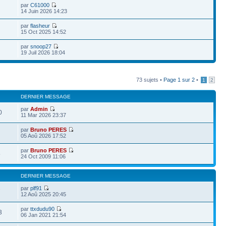
par
C61000
14 Juin 2026 14:23
par
flasheur
15 Oct 2025 14:52
par
snoop27
19 Juil 2026 18:04
73 sujets •
Page
1
sur
2
•
1
2
DERNIER MESSAGE
par
Admin
0
11 Mar 2026 23:37
par
Bruno PERES
05 Aoû 2026 17:52
par
Bruno PERES
5
24 Oct 2009 11:06
DERNIER MESSAGE
par
plf91
7
12 Aoû 2025 20:45
par
ttxdudu90
3
06 Jan 2021 21:54