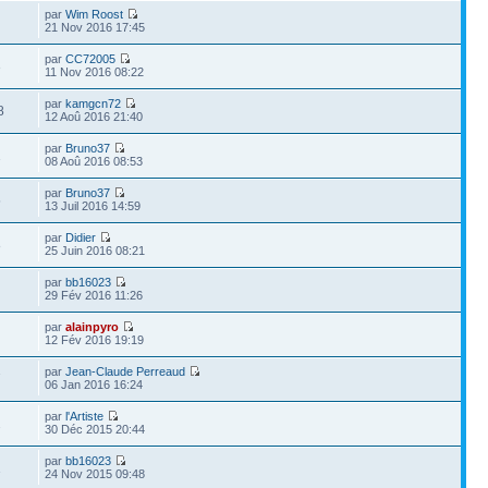
par
Wim Roost
21 Nov 2016 17:45
par
CC72005
3
11 Nov 2016 08:22
par
kamgcn72
8
12 Aoû 2016 21:40
par
Bruno37
1
08 Aoû 2016 08:53
par
Bruno37
5
13 Juil 2016 14:59
par
Didier
8
25 Juin 2016 08:21
par
bb16023
29 Fév 2016 11:26
par
alainpyro
12 Fév 2016 19:19
par
Jean-Claude Perreaud
7
06 Jan 2016 16:24
par
l'Artiste
2
30 Déc 2015 20:44
par
bb16023
1
24 Nov 2015 09:48