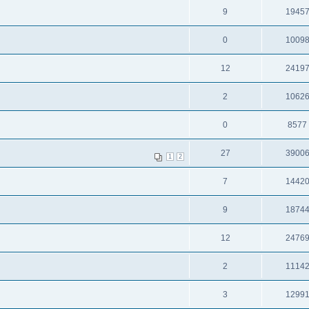
9
1945
0
1009
12
2419
2
1062
0
8577
27
3900
1
2
7
1442
9
1874
12
2476
2
1114
3
1299