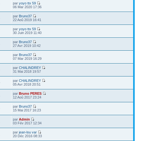
par
yoyo ttx 59
7
06 Mar 2020 17:36
par
Bruno37
8
22 Aoû 2019 16:41
par
yoyo ttx 59
7
30 Juin 2019 11:40
par
Bruno37
6
27 Avr 2019 10:42
par
Bruno37
07 Mar 2019 16:29
par
CHALINDREY
6
31 Mai 2018 19:57
par
CHALINDREY
0
05 Avr 2018 20:51
par
Bruno PERES
4
12 Aoû 2017 23:24
par
Bruno37
9
15 Mai 2017 16:23
par
Admin
2
03 Fév 2017 12:34
par
jean-lou var
1
20 Déc 2016 08:33