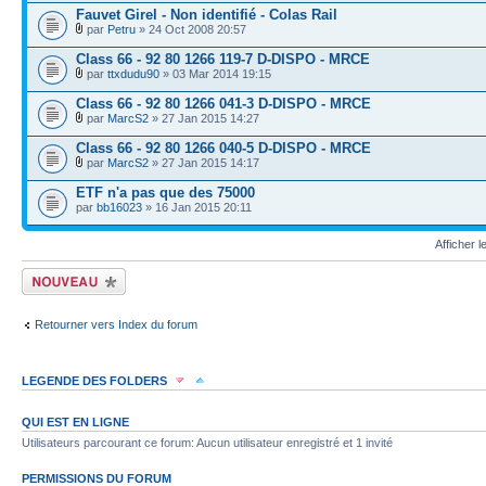
Fauvet Girel - Non identifié - Colas Rail
par
Petru
» 24 Oct 2008 20:57
Class 66 - 92 80 1266 119-7 D-DISPO - MRCE
par
ttxdudu90
» 03 Mar 2014 19:15
Class 66 - 92 80 1266 041-3 D-DISPO - MRCE
par
MarcS2
» 27 Jan 2015 14:27
Class 66 - 92 80 1266 040-5 D-DISPO - MRCE
par
MarcS2
» 27 Jan 2015 14:17
ETF n'a pas que des 75000
par
bb16023
» 16 Jan 2015 20:11
Afficher 
Écrire un nouveau
sujet
Retourner vers Index du forum
LEGENDE DES FOLDERS
Sujet lu
Sujet lu dans lequel j'ai posté
Sujet populaire lu dans lequel j'a
QUI EST EN LIGNE
Utilisateurs parcourant ce forum: Aucun utilisateur enregistré et 1 invité
Sujet populaire lu
Sujet lu fermé
Sujet lu fermé dans lequel j'ai posté
PERMISSIONS DU FORUM