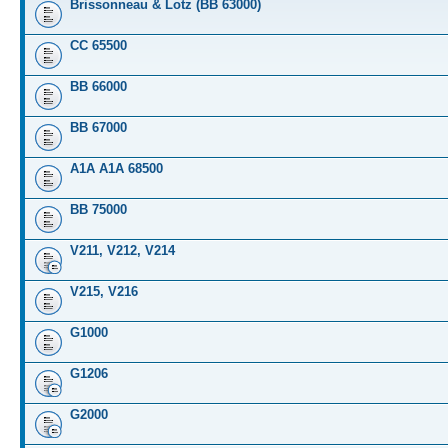
Brissonneau & Lotz (BB 63000)
CC 65500
BB 66000
BB 67000
A1A A1A 68500
BB 75000
V211, V212, V214
V215, V216
G1000
G1206
G2000