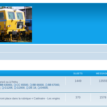
SUJETS
MESSAG
1449
1355
ivé ou à l'Infra
(BB 63000)
,
CC 65500
,
BB 66000
,
BB 67000
,
0
,
G1206
,
G2000
,
DE 18
,
E4000
,
370
1578
veront place dans la rubrique « Caténaire - Les engins