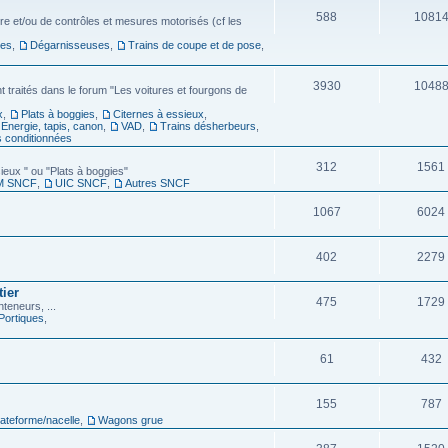
588
1081
ire et/ou de contrôles et mesures motorisés (cf les
ses
,
Dégarnisseuses
,
Trains de coupe et de pose
,
3930
1048
traités dans le forum "Les voitures et fourgons de
x
,
Plats à boggies
,
Citernes à essieux
,
Energie, tapis, canon
,
VAD
,
Trains désherbeurs
,
s conditionnées
312
1561
ieux " ou "Plats à boggies"
M SNCF
,
UIC SNCF
,
Autres SNCF
1067
6024
402
2279
tier
475
1729
teneurs, ...
Portiques
,
61
432
155
787
ateforme/nacelle
,
Wagons grue