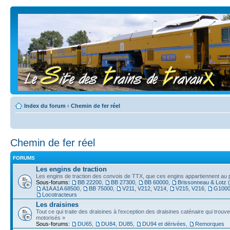
Index du forum
‹
Chemin de fer réel
Chemin de fer réel
FORUMS
Les engins de traction
Les engins de traction des convois de TTX, que ces engins appartiennent au pr
Sous-forums:
BB 22200
,
BB 27300
,
BB 60000
,
Brissonneau & Lotz 
A1A A1A 68500
,
BB 75000
,
V211, V212, V214
,
V215, V216
,
G100
Locotracteurs
Les draisines
Tout ce qui traite des draisines à l’exception des draisines caténaire qui trou
motorisés »
Sous-forums:
DU65
,
DU84, DU85
,
DU94 et dérivées
,
Remorques