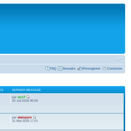
FAQ
Annuaire
M’enregistrer
Connexion
ES
DERNIER MESSAGE
par
vic17
5
25 Juil 2026 00:09
par
alainpyro
31 Mai 2026 17:01