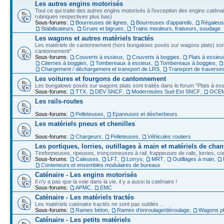
Les autres engins motorisés
Tout ce qui traite des autres engins motorisés à l’exception des engins caténa
rubriques respectives plus bas)
Sous-forums:
Bourreuses de lignes
,
Bourreuses d’appareils
,
Régaleu
Stabilisateurs
,
Grues et bigrues
,
Trains meuleurs, fraiseurs, soudage
Les wagons et autres matériels tractés
Les matériels de cantonnement (hors bungalows posés sur wagons plats) sont 
cantonnement"
Sous-forums:
Couverts à essieux
,
Couverts à boggies
,
Plats à essieu
Citernes à boggies
,
Tombereaux à essieux
,
Tombereaux à boggies
,
Chargement / déchargement et transport de LRS
,
Transport de traverse
Les voitures et fourgons de cantonnement
Les bungalows posés sur wagons plats sont traités dans le forum "Plats à ess
Sous-forums:
TTX
,
DEV SNCF
,
Modernisées Sud-Est SNCF
,
OCE
Les rails-routes
Sous-forums:
Pelleteuses
,
Epareuses et désherbeurs
Les matériels pneus et chenilles
Sous-forums:
Chargeurs
,
Pelleteuses
,
Véhicules routiers
Les portiques, lorries, outillages à main et matériels de chan
Tirefonneuses, ripeuses, tronçonneuses à rail, frappeuses de rails, lorries, con
Sous-forums:
Caleuses
,
LFT
,
Lorrys
,
MRT
,
Outillages à main
,
Conteneurs et ensembles modulaires de bureaux
Caténaire - Les engins motorisés
Il n'y a pas que la voie dans la vie, il y a aussi la caténaire !
Sous-forums:
APMC
,
EMC
Caténaire - Les matériels tractés
Les matériels caténaire tractés ne sont pas oubliés ...
Sous-forums:
Rames béton
,
Rames d’enroulage/déroulage
,
Wagons pl
Caténaire - Les petits matériels