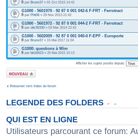
par
Bruno37
» 01 Oct 2015 14:42
G1000 - 5601970 - 92 87 0 001 042-6 F-FRT - Ferrotract
par
Phil36
» 29 Nov 2013 21:42
G1000 - 5601972 - 92 87 0 001 044-2 F-FRT - Ferrotract
par
oliv30330
» 03 Mar 2014 22:42
G1000 - 5602009 - 92 87 0 001 040-0 F-EPF - Europorte
par
Bruno37
» 15 Mai 2017 11:04
G1000: questions à Wim
par
bb16023
» 25 Mai 2015 10:13
Afficher les sujets postés depuis:
Écrire un nouveau
sujet
Retourner vers Index du forum
LEGENDE DES FOLDERS
Sujet lu
Sujet lu dans lequel j'ai posté
Sujet populaire lu dans lequel j'a
QUI EST EN LIGNE
Sujet populaire lu
Sujet lu fermé
Sujet lu fermé dans lequel j'ai posté
Utilisateurs parcourant ce forum: Au