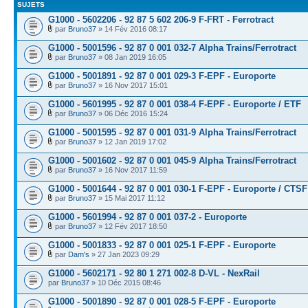
SUJETS
G1000 - 5602206 - 92 87 5 602 206-9 F-FRT - Ferrotract
par
Bruno37
» 14 Fév 2016 08:17
G1000 - 5001596 - 92 87 0 001 032-7 Alpha Trains/Ferrotract
par
Bruno37
» 08 Jan 2019 16:05
G1000 - 5001891 - 92 87 0 001 029-3 F-EPF - Europorte
par
Bruno37
» 16 Nov 2017 15:01
G1000 - 5601995 - 92 87 0 001 038-4 F-EPF - Europorte / ETF
par
Bruno37
» 06 Déc 2016 15:24
G1000 - 5001595 - 92 87 0 001 031-9 Alpha Trains/Ferrotract
par
Bruno37
» 12 Jan 2019 17:02
G1000 - 5001602 - 92 87 0 001 045-9 Alpha Trains/Ferrotract
par
Bruno37
» 16 Nov 2017 11:59
G1000 - 5001644 - 92 87 0 001 030-1 F-EPF - Europorte / CTSF
par
Bruno37
» 15 Mai 2017 11:12
G1000 - 5601994 - 92 87 0 001 037-2 - Europorte
par
Bruno37
» 12 Fév 2017 18:50
G1000 - 5001833 - 92 87 0 001 025-1 F-EPF - Europorte
par
Dam's
» 27 Jan 2023 09:29
G1000 - 5602171 - 92 80 1 271 002-8 D-VL - NexRail
par
Bruno37
» 10 Déc 2015 08:46
G1000 - 5001890 - 92 87 0 001 028-5 F-EPF - Europorte