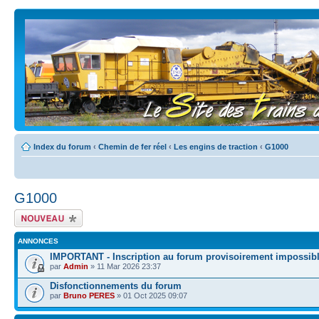
Index du forum
‹
Chemin de fer réel
‹
Les engins de traction
‹
G1000
G1000
Écrire un nouveau
sujet
ANNONCES
IMPORTANT - Inscription au forum provisoirement impossib
par
Admin
» 11 Mar 2026 23:37
Disfonctionnements du forum
par
Bruno PERES
» 01 Oct 2025 09:07