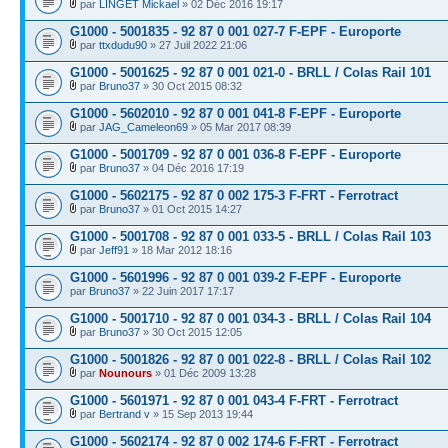
par
LINGET Mickael
» 02 Déc 2016 19:17
G1000 - 5001835 - 92 87 0 001 027-7 F-EPF - Europorte
par
ttxdudu90
» 27 Juil 2022 21:06
G1000 - 5001625 - 92 87 0 001 021-0 - BRLL / Colas Rail 101
par
Bruno37
» 30 Oct 2015 08:32
G1000 - 5602010 - 92 87 0 001 041-8 F-EPF - Europorte
par
JAG_Cameleon69
» 05 Mar 2017 08:39
G1000 - 5001709 - 92 87 0 001 036-8 F-EPF - Europorte
par
Bruno37
» 04 Déc 2016 17:19
G1000 - 5602175 - 92 87 0 002 175-3 F-FRT - Ferrotract
par
Bruno37
» 01 Oct 2015 14:27
G1000 - 5001708 - 92 87 0 001 033-5 - BRLL / Colas Rail 103
par
Jeff91
» 18 Mar 2012 18:16
G1000 - 5601996 - 92 87 0 001 039-2 F-EPF - Europorte
par
Bruno37
» 22 Juin 2017 17:17
G1000 - 5001710 - 92 87 0 001 034-3 - BRLL / Colas Rail 104
par
Bruno37
» 30 Oct 2015 12:05
G1000 - 5001826 - 92 87 0 001 022-8 - BRLL / Colas Rail 102
par
Nounours
» 01 Déc 2009 13:28
G1000 - 5601971 - 92 87 0 001 043-4 F-FRT - Ferrotract
par
Bertrand v
» 15 Sep 2013 19:44
G1000 - 5602174 - 92 87 0 002 174-6 F-FRT - Ferrotract