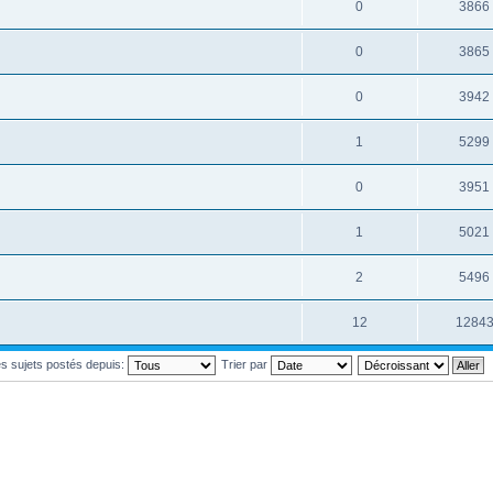
0
3866
0
3865
0
3942
1
5299
0
3951
1
5021
2
5496
12
1284
les sujets postés depuis:
Trier par