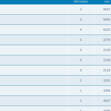
RÉPONSES
VUS
2
9547
3
5945
4
6224
0
2276
0
2129
0
2130
0
2116
1
3181
1
3356
1
4037