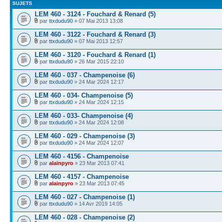
SUJETS
LEM 460 - 3124 - Fouchard & Renard (5)
par
ttxdudu90
» 07 Mai 2013 13:08
LEM 460 - 3122 - Fouchard & Renard (3)
par
ttxdudu90
» 07 Mai 2013 12:57
LEM 460 - 3120 - Fouchard & Renard (1)
par
ttxdudu90
» 26 Mar 2015 22:10
LEM 460 - 037 - Champenoise (6)
par
ttxdudu90
» 24 Mar 2024 12:17
LEM 460 - 034- Champenoise (5)
par
ttxdudu90
» 24 Mar 2024 12:15
LEM 460 - 033- Champenoise (4)
par
ttxdudu90
» 24 Mar 2024 12:08
LEM 460 - 029 - Champenoise (3)
par
ttxdudu90
» 24 Mar 2024 12:07
LEM 460 - 4156 - Champenoise
par
alainpyro
» 23 Mar 2013 07:41
LEM 460 - 4157 - Champenoise
par
alainpyro
» 23 Mar 2013 07:45
LEM 460 - 027 - Champenoise (1)
par
ttxdudu90
» 14 Avr 2019 14:05
LEM 460 - 028 - Champenoise (2)