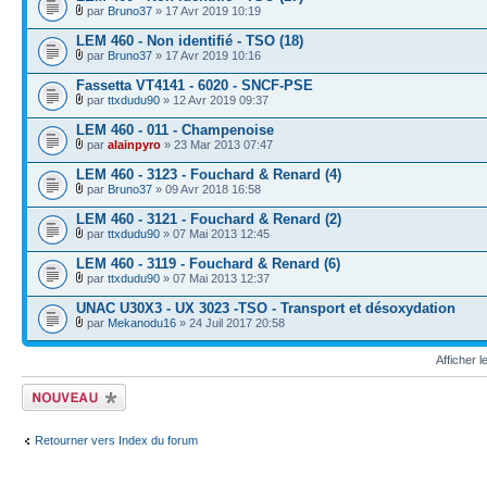
par
Bruno37
» 17 Avr 2019 10:19
LEM 460 - Non identifié - TSO (18)
par
Bruno37
» 17 Avr 2019 10:16
Fassetta VT4141 - 6020 - SNCF-PSE
par
ttxdudu90
» 12 Avr 2019 09:37
LEM 460 - 011 - Champenoise
par
alainpyro
» 23 Mar 2013 07:47
LEM 460 - 3123 - Fouchard & Renard (4)
par
Bruno37
» 09 Avr 2018 16:58
LEM 460 - 3121 - Fouchard & Renard (2)
par
ttxdudu90
» 07 Mai 2013 12:45
LEM 460 - 3119 - Fouchard & Renard (6)
par
ttxdudu90
» 07 Mai 2013 12:37
UNAC U30X3 - UX 3023 -TSO - Transport et désoxydation
par
Mekanodu16
» 24 Juil 2017 20:58
Afficher 
Écrire un nouveau
sujet
Retourner vers Index du forum