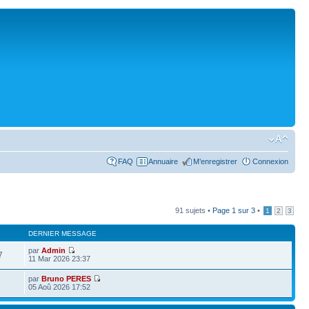
FAQ
Annuaire
M’enregistrer
Connexion
91 sujets •
Page
1
sur
3
•
1
2
3
DERNIER MESSAGE
par
Admin
7
11 Mar 2026 23:37
par
Bruno PERES
05 Aoû 2026 17:52