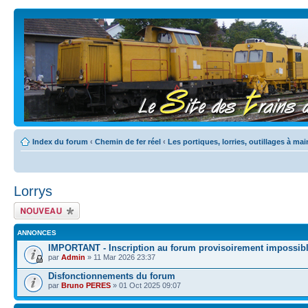
Index du forum
‹
Chemin de fer réel
‹
Les portiques, lorries, outillages à mai
Lorrys
Écrire un nouveau
sujet
ANNONCES
IMPORTANT - Inscription au forum provisoirement impossib
par
Admin
» 11 Mar 2026 23:37
Disfonctionnements du forum
par
Bruno PERES
» 01 Oct 2025 09:07