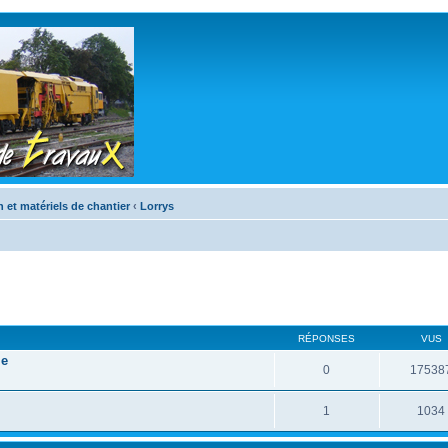
n et matériels de chantier
‹
Lorrys
RÉPONSES
VUS
le
0
17538
1
1034