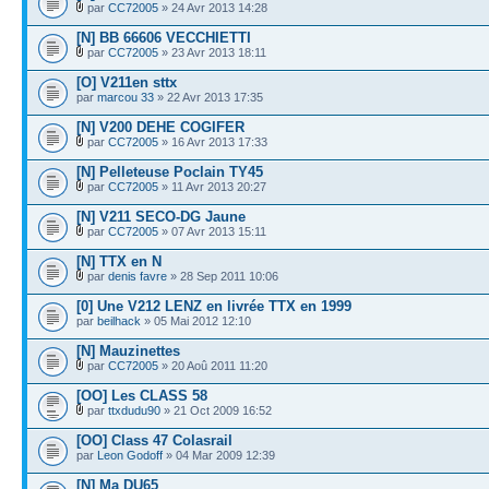
par
CC72005
» 24 Avr 2013 14:28
[N] BB 66606 VECCHIETTI
par
CC72005
» 23 Avr 2013 18:11
[O] V211en sttx
par
marcou 33
» 22 Avr 2013 17:35
[N] V200 DEHE COGIFER
par
CC72005
» 16 Avr 2013 17:33
[N] Pelleteuse Poclain TY45
par
CC72005
» 11 Avr 2013 20:27
[N] V211 SECO-DG Jaune
par
CC72005
» 07 Avr 2013 15:11
[N] TTX en N
par
denis favre
» 28 Sep 2011 10:06
[0] Une V212 LENZ en livrée TTX en 1999
par
beilhack
» 05 Mai 2012 12:10
[N] Mauzinettes
par
CC72005
» 20 Aoû 2011 11:20
[OO] Les CLASS 58
par
ttxdudu90
» 21 Oct 2009 16:52
[OO] Class 47 Colasrail
par
Leon Godoff
» 04 Mar 2009 12:39
[N] Ma DU65