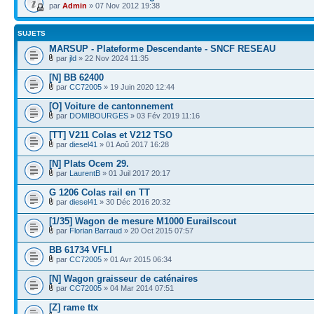
par
Admin
» 07 Nov 2012 19:38
SUJETS
MARSUP - Plateforme Descendante - SNCF RESEAU
par
jld
» 22 Nov 2024 11:35
[N] BB 62400
par
CC72005
» 19 Juin 2020 12:44
[O] Voiture de cantonnement
par
DOMIBOURGES
» 03 Fév 2019 11:16
[TT] V211 Colas et V212 TSO
par
diesel41
» 01 Aoû 2017 16:28
[N] Plats Ocem 29.
par
LaurentB
» 01 Juil 2017 20:17
G 1206 Colas rail en TT
par
diesel41
» 30 Déc 2016 20:32
[1/35] Wagon de mesure M1000 Eurailscout
par
Florian Barraud
» 20 Oct 2015 07:57
BB 61734 VFLI
par
CC72005
» 01 Avr 2015 06:34
[N] Wagon graisseur de caténaires
par
CC72005
» 04 Mar 2014 07:51
[Z] rame ttx