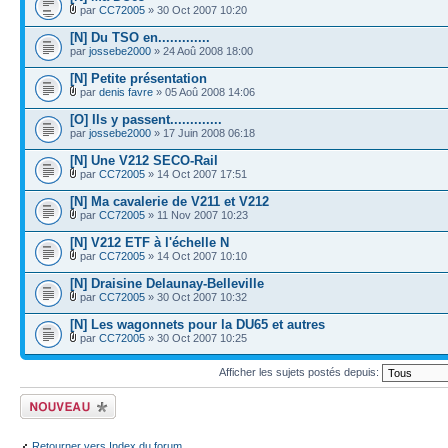
par
CC72005
» 30 Oct 2007 10:20
[N] Du TSO en.............
par
jossebe2000
» 24 Aoû 2008 18:00
[N] Petite présentation
par
denis favre
» 05 Aoû 2008 14:06
[O] Ils y passent.............
par
jossebe2000
» 17 Juin 2008 06:18
[N] Une V212 SECO-Rail
par
CC72005
» 14 Oct 2007 17:51
[N] Ma cavalerie de V211 et V212
par
CC72005
» 11 Nov 2007 10:23
[N] V212 ETF à l'échelle N
par
CC72005
» 14 Oct 2007 10:10
[N] Draisine Delaunay-Belleville
par
CC72005
» 30 Oct 2007 10:32
[N] Les wagonnets pour la DU65 et autres
par
CC72005
» 30 Oct 2007 10:25
Afficher les sujets postés depuis:
Écrire un nouveau
sujet
Retourner vers Index du forum