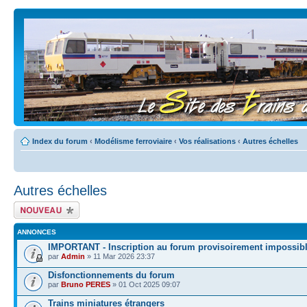
Index du forum
‹
Modélisme ferroviaire
‹
Vos réalisations
‹
Autres échelles
Autres échelles
Écrire un nouveau
sujet
ANNONCES
IMPORTANT - Inscription au forum provisoirement impossib
par
Admin
» 11 Mar 2026 23:37
Disfonctionnements du forum
par
Bruno PERES
» 01 Oct 2025 09:07
Trains miniatures étrangers