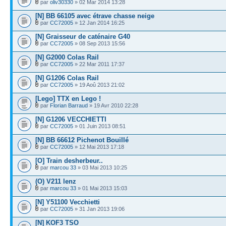
par
oliv30330
» 02 Mar 2014 13:28
[N] BB 66105 avec étrave chasse neige
par
CC72005
» 12 Jan 2014 16:25
[N] Graisseur de caténaire G40
par
CC72005
» 08 Sep 2013 15:56
[N] G2000 Colas Rail
par
CC72005
» 22 Mar 2011 17:37
[N] G1206 Colas Rail
par
CC72005
» 19 Aoû 2013 21:02
[Lego] TTX en Lego !
par
Florian Barraud
» 19 Avr 2010 22:28
[N] G1206 VECCHIETTI
par
CC72005
» 01 Juin 2013 08:51
[N] BB 66612 Pichenot Bouillé
par
CC72005
» 12 Mai 2013 17:18
[O] Train desherbeur..
par
marcou 33
» 03 Mai 2013 10:25
(O) V211 lenz
par
marcou 33
» 01 Mai 2013 15:03
[N] Y51100 Vecchietti
par
CC72005
» 31 Jan 2013 19:06
[N] KOF3 TSO