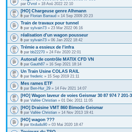
par
O'vrol
» 18 Aoû 2022 22:10
[HO] Chargeuse genre Alhmann
par
Florian Barraud
» 14 Sep 2009 20:23
Train de travaux pour tunnel
par
sylvain73
» 23 Mar 2022 06:16
réalisation d'un wagon pousseur
par
sylvain73
» 06 Jan 2022 18:42
Trémie a essieux de l'infra
par
bb22270
» 24 Fév 2020 22:01
Autorail de contrôle MATIX CFD VN
par
Gauth87
» 16 Sep 2021 18:14
Un Train Usine COLAS RAIL
par
frederic
» 15 Sep 2019 21:11
Mes rames ETF
par
Ben-Hur_29
» 14 Fév 2021 14:07
[HO] Wagon laveur de voies Geismar 30 87 974 7 201-3
par
Vallée Christian
» 01 Déc 2011 11:05
[HO] Draisine VMT 860 Bimode Geismar
par
Vallée Christian
» 14 Nov 2013 19:41
[HO] wagon ???
par
ttxdudu90
» 03 Mai 2020 18:47
Toujours du TSO