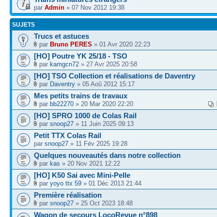
par
Admin
» 07 Nov 2012 19:38
SUJETS
Trucs et astuces
par
Bruno PERES
» 01 Avr 2020 22:23
[HO] Poutre YK 25/18 - TSO
par
kamgcn72
» 27 Avr 2025 20:58
[HO] TSO Collection et réalisations de Daventry
par
Daventry
» 05 Aoû 2012 15:17
Mes petits trains de travaux
par
bb22270
» 20 Mar 2020 22:20
[HO] SPRO 1000 de Colas Rail
par
snoop27
» 11 Juin 2025 09:13
Petit TTX Colas Rail
par
snoop27
» 11 Fév 2025 19:28
Quelques nouveautés dans notre collection
par
kas
» 20 Nov 2021 12:22
[HO] K50 Sai avec Mini-Pelle
par
yoyo ttx 59
» 01 Déc 2013 21:44
Première réalisation
par
snoop27
» 25 Oct 2023 18:48
Wagon de secours LocoRevue n°898