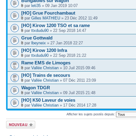
Bungalows sur wagon
par
leti35
» 09 Jan 2019 10:07
[HO] Grue Fourchambaut
par
Gilles MATHIEU
» 23 Déc 2012 11:49
[HO] Kirow 1200 TSO et sa rame
par
ttxdudu90
» 22 Sep 2018 14:47
Grue Gottwald
par
lbeyneix
» 27 Jan 2018 22:27
[HO] Kirow 1200 Infra
par
ttxdudu90
» 22 Sep 2018 21:22
Rame EMS de Limoges
par
Vallée Christian
» 10 Juil 2015 09:46
[HO] Trains de secours
par
Vallée Christian
» 07 Déc 2011 23:09
Wagon TDGR
par
Vallée Christian
» 09 Juil 2015 21:48
[HO] K50 Laveur de voies
par
Vallée Christian
» 17 Déc 2014 17:28
Afficher les sujets postés depuis:
Écrire un nouveau
sujet