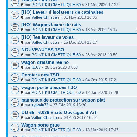
par
POINT KILOMETRIQUE 60
» 31 Mar 2020 17:22
[HO] Laveur d'isolateurs de caténaires
par
Vallée Christian
» 01 Nov 2013 18:05
[HO] Wagons laveur de rails
par
POINT KILOMETRIQUE 60
» 13 Avr 2009 15:17
[HO] Teu laveur de voies
par
Vallée Christian
» 15 Déc 2014 12:17
NOUVEAUTES TSO
par
POINT KILOMETRIQUE 60
» 23 Avr 2018 19:50
wagon draisine ree ho
par
ttx63
» 25 Jan 2020 07:58
Derniers nés TSO
par
POINT KILOMETRIQUE 60
» 04 Oct 2015 17:21
wagon porte plaques TSO
par
POINT KILOMETRIQUE 60
» 12 Jan 2020 17:29
panneaux de protection sur wagon plat
par
sylvain73
» 27 Déc 2019 15:26
DU 65 - 6.036 Visite Ouvrages d'Art
par
Vallée Christian
» 04 Aoû 2017 16:52
Wagon porte grue
par
POINT KILOMETRIQUE 60
» 18 Mar 2019 17:47