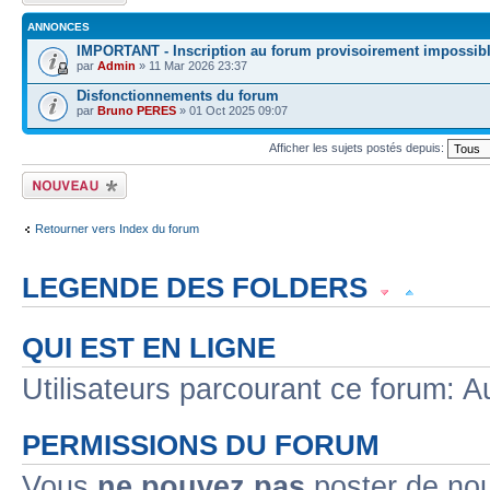
ANNONCES
IMPORTANT - Inscription au forum provisoirement impossib
par
Admin
» 11 Mar 2026 23:37
Disfonctionnements du forum
par
Bruno PERES
» 01 Oct 2025 09:07
Afficher les sujets postés depuis:
Écrire un nouveau
sujet
Retourner vers Index du forum
LEGENDE DES FOLDERS
Sujet lu
Sujet lu dans lequel j'ai posté
Sujet populaire lu dans lequel j'a
QUI EST EN LIGNE
Sujet populaire lu
Sujet lu fermé
Sujet lu fermé dans lequel j'ai posté
Utilisateurs parcourant ce forum: Au
Sujet non lu
Sujet non lu dans lequel j'ai posté
Sujet populaire non lu d
PERMISSIONS DU FORUM
Sujet populaire non lu
Sujet non lu fermé
Sujet non lu fermé dans lequel
Vous
ne pouvez pas
poster de no