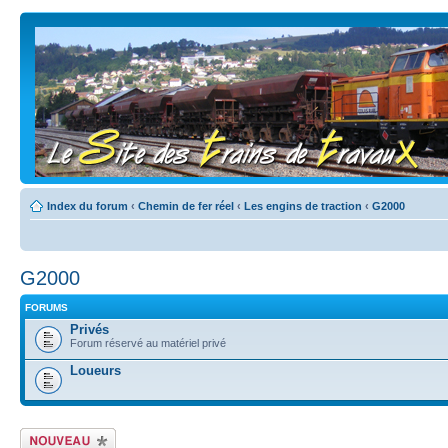
Index du forum
‹
Chemin de fer réel
‹
Les engins de traction
‹
G2000
G2000
FORUMS
Privés
Forum réservé au matériel privé
Loueurs
Écrire un nouveau
sujet