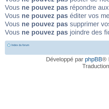
Vous
ne pouvez pas
répondre aux
Topic déplacé
Vous
ne pouvez pas
éditer vos m
Annonce lue
Annonce lue fermée
Annonce lue fermée dans laquelle j'
Vous
ne pouvez pas
supprimer v
Annonce non lue
Annonce non lue fermée
Annonce non lue fermée dan
Vous
ne pouvez pas
joindre des fi
Post-it lu
Post-it lu fermé
Post-it lu fermé dans lequel j'ai posté
P
Index du forum
Post-it non lu
Post-it non lu fermé
Post-it non lu fermé dans lequel j'a
Développé par
phpBB
® 
Traductio