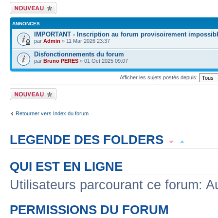
Écrire un nouveau
sujet
ANNONCES
IMPORTANT - Inscription au forum provisoirement impossib
par
Admin
» 11 Mar 2026 23:37
Disfonctionnements du forum
par
Bruno PERES
» 01 Oct 2025 09:07
Afficher les sujets postés depuis:
Écrire un nouveau
sujet
Retourner vers Index du forum
LEGENDE DES FOLDERS
Sujet lu
Sujet lu dans lequel j'ai posté
Sujet populaire lu dans lequel j'a
QUI EST EN LIGNE
Sujet populaire lu
Sujet lu fermé
Sujet lu fermé dans lequel j'ai posté
Utilisateurs parcourant ce forum: Au
Sujet non lu
Sujet non lu dans lequel j'ai posté
Sujet populaire non lu d
PERMISSIONS DU FORUM