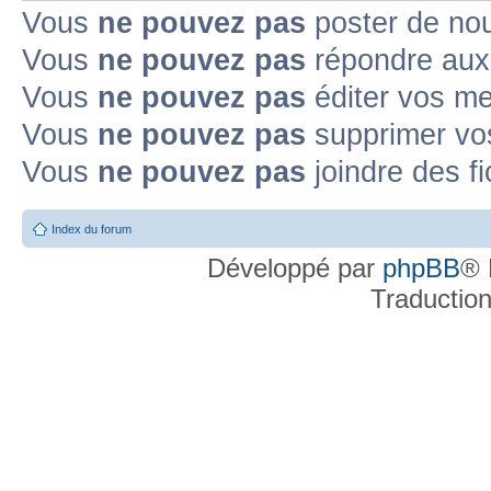
Sujet populaire non lu
Sujet non lu fermé
Sujet non lu fermé dans lequel
Vous
ne pouvez pas
poster de no
Vous
ne pouvez pas
répondre aux
Topic déplacé
Vous
ne pouvez pas
éditer vos m
Annonce lue
Annonce lue fermée
Annonce lue fermée dans laquelle j'
Vous
ne pouvez pas
supprimer v
Annonce non lue
Annonce non lue fermée
Annonce non lue fermée dan
Vous
ne pouvez pas
joindre des fi
Post-it lu
Post-it lu fermé
Post-it lu fermé dans lequel j'ai posté
P
Index du forum
Post-it non lu
Post-it non lu fermé
Post-it non lu fermé dans lequel j'a
Développé par
phpBB
® 
Traductio