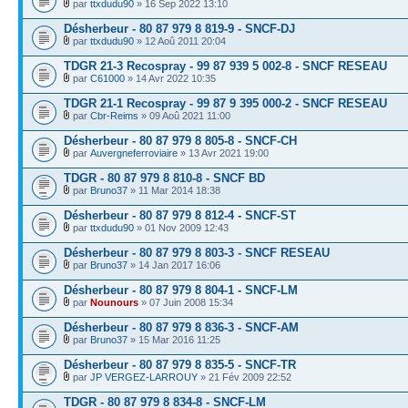
par
ttxdudu90
» 16 Sep 2022 13:10
Désherbeur - 80 87 979 8 819-9 - SNCF-DJ
par
ttxdudu90
» 12 Aoû 2011 20:04
TDGR 21-3 Recospray - 99 87 939 5 002-8 - SNCF RESEAU
par
C61000
» 14 Avr 2022 10:35
TDGR 21-1 Recospray - 99 87 9 395 000-2 - SNCF RESEAU
par
Cbr-Reims
» 09 Aoû 2021 11:00
Désherbeur - 80 87 979 8 805-8 - SNCF-CH
par
Auvergneferroviaire
» 13 Avr 2021 19:00
TDGR - 80 87 979 8 810-8 - SNCF BD
par
Bruno37
» 11 Mar 2014 18:38
Désherbeur - 80 87 979 8 812-4 - SNCF-ST
par
ttxdudu90
» 01 Nov 2009 12:43
Désherbeur - 80 87 979 8 803-3 - SNCF RESEAU
par
Bruno37
» 14 Jan 2017 16:06
Désherbeur - 80 87 979 8 804-1 - SNCF-LM
par
Nounours
» 07 Juin 2008 15:34
Désherbeur - 80 87 979 8 836-3 - SNCF-AM
par
Bruno37
» 15 Mar 2016 11:25
Désherbeur - 80 87 979 8 835-5 - SNCF-TR
par
JP VERGEZ-LARROUY
» 21 Fév 2009 22:52
TDGR - 80 87 979 8 834-8 - SNCF-LM