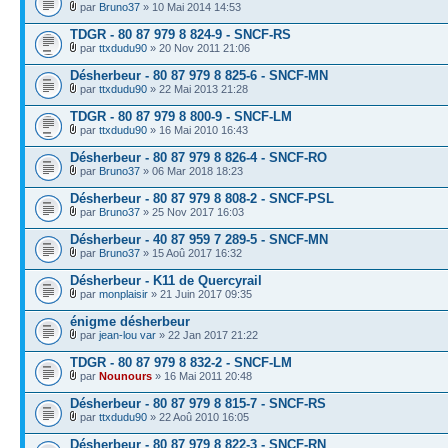
par
Bruno37
» 10 Mai 2014 14:53
TDGR - 80 87 979 8 824-9 - SNCF-RS
par
ttxdudu90
» 20 Nov 2011 21:06
Désherbeur - 80 87 979 8 825-6 - SNCF-MN
par
ttxdudu90
» 22 Mai 2013 21:28
TDGR - 80 87 979 8 800-9 - SNCF-LM
par
ttxdudu90
» 16 Mai 2010 16:43
Désherbeur - 80 87 979 8 826-4 - SNCF-RO
par
Bruno37
» 06 Mar 2018 18:23
Désherbeur - 80 87 979 8 808-2 - SNCF-PSL
par
Bruno37
» 25 Nov 2017 16:03
Désherbeur - 40 87 959 7 289-5 - SNCF-MN
par
Bruno37
» 15 Aoû 2017 16:32
Désherbeur - K11 de Quercyrail
par
monplaisir
» 21 Juin 2017 09:35
énigme désherbeur
par
jean-lou var
» 22 Jan 2017 21:22
TDGR - 80 87 979 8 832-2 - SNCF-LM
par
Nounours
» 16 Mai 2011 20:48
Désherbeur - 80 87 979 8 815-7 - SNCF-RS
par
ttxdudu90
» 22 Aoû 2010 16:05
Désherbeur - 80 87 979 8 822-3 - SNCF-RN