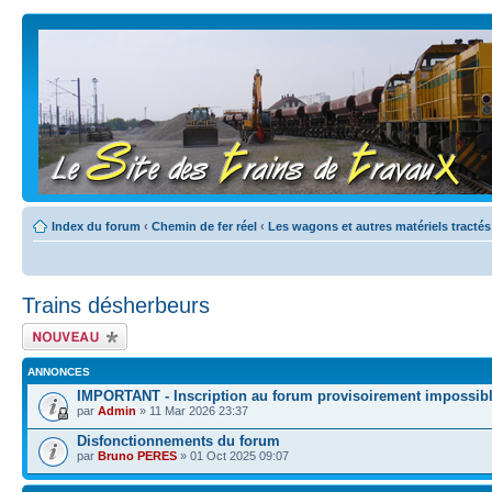
Index du forum
‹
Chemin de fer réel
‹
Les wagons et autres matériels tractés
Trains désherbeurs
Écrire un nouveau
sujet
ANNONCES
IMPORTANT - Inscription au forum provisoirement impossib
par
Admin
» 11 Mar 2026 23:37
Disfonctionnements du forum
par
Bruno PERES
» 01 Oct 2025 09:07