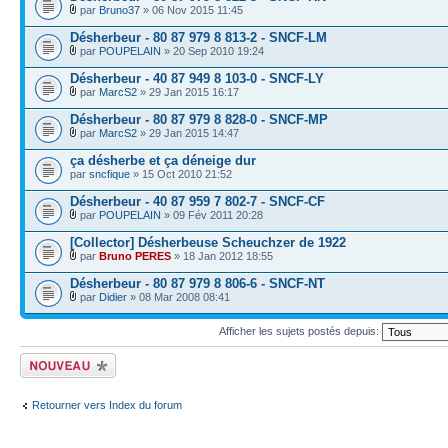
par
Bruno37
» 06 Nov 2015 11:45
Désherbeur - 80 87 979 8 813-2 - SNCF-LM
par
POUPELAIN
» 20 Sep 2010 19:24
Désherbeur - 40 87 949 8 103-0 - SNCF-LY
par
MarcS2
» 29 Jan 2015 16:17
Désherbeur - 80 87 979 8 828-0 - SNCF-MP
par
MarcS2
» 29 Jan 2015 14:47
ça désherbe et ça déneige dur
par
sncfique
» 15 Oct 2010 21:52
Désherbeur - 40 87 959 7 802-7 - SNCF-CF
par
POUPELAIN
» 09 Fév 2011 20:28
[Collector] Désherbeuse Scheuchzer de 1922
par
Bruno PERES
» 18 Jan 2012 18:55
Désherbeur - 80 87 979 8 806-6 - SNCF-NT
par
Didier
» 08 Mar 2008 08:41
Afficher les sujets postés depuis:
Écrire un nouveau
sujet
Retourner vers Index du forum