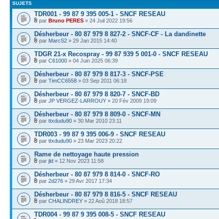
SUJETS
TDR001 - 99 87 9 395 005-1 - SNCF RESEAU
par
Bruno PERES
» 24 Juil 2022 19:56
Désherbeur - 80 87 979 8 827-2 - SNCF-CF - La dandinette
par
MarcS2
» 29 Jan 2015 14:40
TDGR 21-x Recospray - 99 87 939 5 001-0 - SNCF RESEAU
par
C61000
» 04 Juin 2025 06:39
Désherbeur - 80 87 979 8 817-3 - SNCF-PSE
par
TimCC6558
» 03 Sep 2011 06:18
Désherbeur - 80 87 979 8 820-7 - SNCF-BD
par
JP VERGEZ-LARROUY
» 20 Fév 2009 19:09
Désherbeur - 80 87 979 8 809-0 - SNCF-MN
par
ttxdudu90
» 30 Mar 2010 23:11
TDR003 - 99 87 9 395 006-9 - SNCF RESEAU
par
ttxdudu90
» 23 Mar 2023 20:22
Rame de nettoyage haute pression
par
jld
» 12 Nov 2023 11:58
Désherbeur - 80 87 979 8 814-0 - SNCF-RO
par
2d276
» 29 Avr 2017 17:34
Désherbeur - 80 87 979 8 816-5 - SNCF RESEAU
par
CHALINDREY
» 22 Aoû 2018 18:57
TDR004 - 99 87 9 395 008-5 - SNCF RESEAU