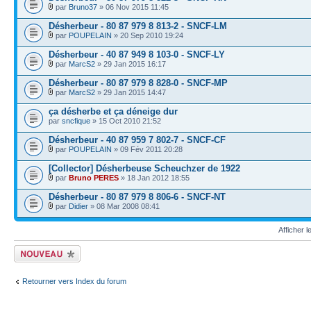
par
Bruno37
» 06 Nov 2015 11:45
Désherbeur - 80 87 979 8 813-2 - SNCF-LM
par
POUPELAIN
» 20 Sep 2010 19:24
Désherbeur - 40 87 949 8 103-0 - SNCF-LY
par
MarcS2
» 29 Jan 2015 16:17
Désherbeur - 80 87 979 8 828-0 - SNCF-MP
par
MarcS2
» 29 Jan 2015 14:47
ça désherbe et ça déneige dur
par
sncfique
» 15 Oct 2010 21:52
Désherbeur - 40 87 959 7 802-7 - SNCF-CF
par
POUPELAIN
» 09 Fév 2011 20:28
[Collector] Désherbeuse Scheuchzer de 1922
par
Bruno PERES
» 18 Jan 2012 18:55
Désherbeur - 80 87 979 8 806-6 - SNCF-NT
par
Didier
» 08 Mar 2008 08:41
Afficher 
Écrire un nouveau
sujet
Retourner vers Index du forum