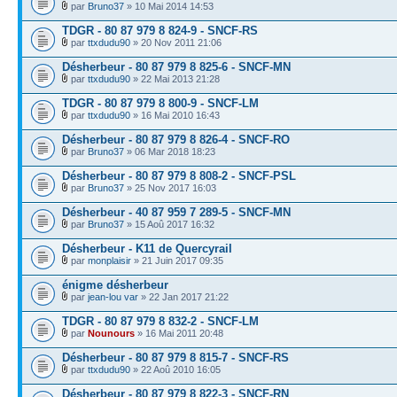
par
Bruno37
» 10 Mai 2014 14:53
TDGR - 80 87 979 8 824-9 - SNCF-RS
par
ttxdudu90
» 20 Nov 2011 21:06
Désherbeur - 80 87 979 8 825-6 - SNCF-MN
par
ttxdudu90
» 22 Mai 2013 21:28
TDGR - 80 87 979 8 800-9 - SNCF-LM
par
ttxdudu90
» 16 Mai 2010 16:43
Désherbeur - 80 87 979 8 826-4 - SNCF-RO
par
Bruno37
» 06 Mar 2018 18:23
Désherbeur - 80 87 979 8 808-2 - SNCF-PSL
par
Bruno37
» 25 Nov 2017 16:03
Désherbeur - 40 87 959 7 289-5 - SNCF-MN
par
Bruno37
» 15 Aoû 2017 16:32
Désherbeur - K11 de Quercyrail
par
monplaisir
» 21 Juin 2017 09:35
énigme désherbeur
par
jean-lou var
» 22 Jan 2017 21:22
TDGR - 80 87 979 8 832-2 - SNCF-LM
par
Nounours
» 16 Mai 2011 20:48
Désherbeur - 80 87 979 8 815-7 - SNCF-RS
par
ttxdudu90
» 22 Aoû 2010 16:05
Désherbeur - 80 87 979 8 822-3 - SNCF-RN