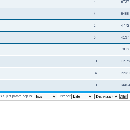
4
6737
3
6466
1
4772
0
4137
3
7013
10
1157
14
1998
10
1440
les sujets postés depuis:
Trier par