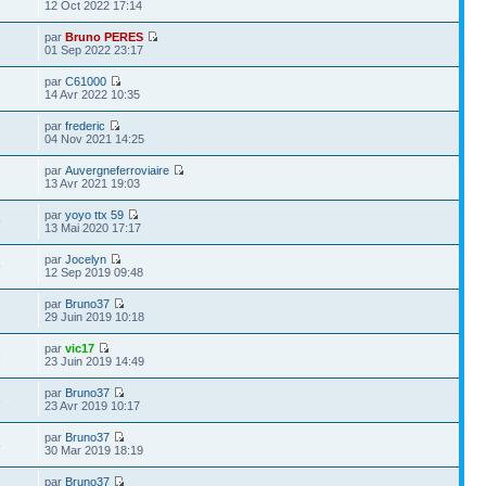
12 Oct 2022 17:14
par
Bruno PERES
01 Sep 2022 23:17
par
C61000
14 Avr 2022 10:35
par
frederic
04 Nov 2021 14:25
par
Auvergneferroviaire
13 Avr 2021 19:03
par
yoyo ttx 59
9
13 Mai 2020 17:17
par
Jocelyn
9
12 Sep 2019 09:48
par
Bruno37
29 Juin 2019 10:18
par
vic17
3
23 Juin 2019 14:49
par
Bruno37
8
23 Avr 2019 10:17
par
Bruno37
5
30 Mar 2019 18:19
par
Bruno37