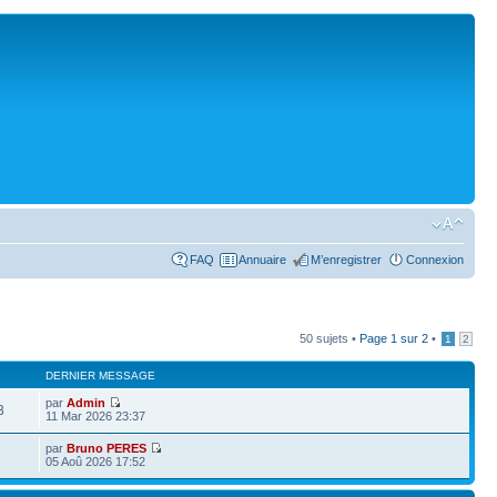
FAQ
Annuaire
M’enregistrer
Connexion
50 sujets •
Page
1
sur
2
•
1
2
DERNIER MESSAGE
par
Admin
3
11 Mar 2026 23:37
par
Bruno PERES
05 Aoû 2026 17:52