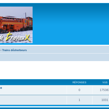
‹
Trains désherbeurs
RÉPONSES
VUS
le
0
17538
1
1031