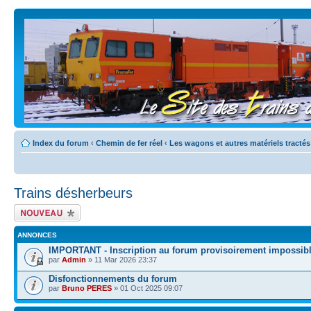
Index du forum
‹
Chemin de fer réel
‹
Les wagons et autres matériels tractés
Trains désherbeurs
Écrire un nouveau
sujet
ANNONCES
IMPORTANT - Inscription au forum provisoirement impossib
par
Admin
» 11 Mar 2026 23:37
Disfonctionnements du forum
par
Bruno PERES
» 01 Oct 2025 09:07