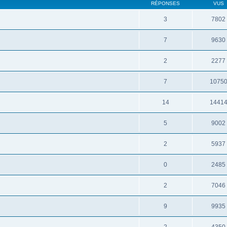
RÉPONSES
VUS
3
7802
7
9630
2
2277
7
1075
14
1441
5
9002
2
5937
0
2485
2
7046
9
9935