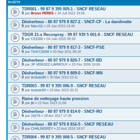
SUJETS
TDR001 - 99 87 9 395 005-1 - SNCF RESEAU
par
Bruno PERES
» 24 Juil 2022 19:56
Désherbeur - 80 87 979 8 827-2 - SNCF-CF - La dandinette
par
MarcS2
» 29 Jan 2015 14:40
TDGR 21-x Recospray - 99 87 939 5 001-0 - SNCF RESEAU
par
C61000
» 04 Juin 2025 06:39
Désherbeur - 80 87 979 8 817-3 - SNCF-PSE
par
TimCC6558
» 03 Sep 2011 06:18
Désherbeur - 80 87 979 8 820-7 - SNCF-BD
par
JP VERGEZ-LARROUY
» 20 Fév 2009 19:09
Désherbeur - 80 87 979 8 809-0 - SNCF-MN
par
ttxdudu90
» 30 Mar 2010 23:11
TDR003 - 99 87 9 395 006-9 - SNCF RESEAU
par
ttxdudu90
» 23 Mar 2023 20:22
Rame de nettoyage haute pression
par
jld
» 12 Nov 2023 11:58
Désherbeur - 80 87 979 8 814-0 - SNCF-RO
par
2d276
» 29 Avr 2017 17:34
Désherbeur - 80 87 979 8 816-5 - SNCF RESEAU
par
CHALINDREY
» 22 Aoû 2018 18:57
TDR004 - 99 87 9 395 008-5 - SNCF RESEAU