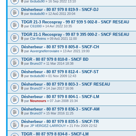
par
ttxdudu90
» 16 Sep 2022 13:10
Désherbeur - 80 87 979 8 819-9 - SNCF-DJ
par
ttxdudu90
» 12 Aoû 2011 20:04
TDGR 21-3 Recospray - 99 87 939 5 002-8 - SNCF RESEAU
par
C61000
» 14 Avr 2022 10:35
TDGR 21-1 Recospray - 99 87 9 395 000-2 - SNCF RESEAU
par
Cbr-Reims
» 09 Aoû 2021 11:00
Désherbeur - 80 87 979 8 805-8 - SNCF-CH
par
Auvergneferroviaire
» 13 Avr 2021 19:00
TDGR - 80 87 979 8 810-8 - SNCF BD
par
Bruno37
» 11 Mar 2014 18:38
Désherbeur - 80 87 979 8 812-4 - SNCF-ST
par
ttxdudu90
» 01 Nov 2009 12:43
Désherbeur - 80 87 979 8 803-3 - SNCF RESEAU
par
Bruno37
» 14 Jan 2017 16:06
Désherbeur - 80 87 979 8 804-1 - SNCF-LM
par
Nounours
» 07 Juin 2008 15:34
Désherbeur - 80 87 979 8 836-3 - SNCF-AM
par
Bruno37
» 15 Mar 2016 11:25
Désherbeur - 80 87 979 8 835-5 - SNCF-TR
par
JP VERGEZ-LARROUY
» 21 Fév 2009 22:52
TDGR - 80 87 979 8 834-8 - SNCF-LM