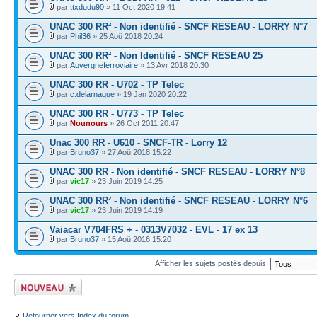
par
ttxdudu90
» 11 Oct 2020 19:41
UNAC 300 RR² - Non identifié - SNCF RESEAU - LORRY N°7
par
Phil36
» 25 Aoû 2018 20:24
UNAC 300 RR² - Non Identifié - SNCF RESEAU 25
par
Auvergneferroviaire
» 13 Avr 2018 20:30
UNAC 300 RR - U702 - TP Telec
par
c.delarnaque
» 19 Jan 2020 20:22
UNAC 300 RR - U773 - TP Telec
par
Nounours
» 26 Oct 2011 20:47
Unac 300 RR - U610 - SNCF-TR - Lorry 12
par
Bruno37
» 27 Aoû 2018 15:22
UNAC 300 RR - Non identifié - SNCF RESEAU - LORRY N°8
par
vic17
» 23 Juin 2019 14:25
UNAC 300 RR² - Non identifié - SNCF RESEAU - LORRY N°6
par
vic17
» 23 Juin 2019 14:19
Vaiacar V704FRS + - 0313V7032 - EVL - 17 ex 13
par
Bruno37
» 15 Aoû 2016 15:20
Afficher les sujets postés depuis:
Écrire un nouveau
sujet
Retourner vers Index du forum