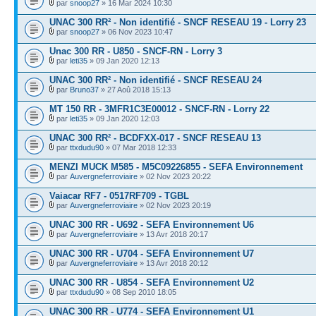
par
snoop27
» 16 Mar 2024 10:30
UNAC 300 RR² - Non identifié - SNCF RESEAU 19 - Lorry 23
par
snoop27
» 06 Nov 2023 10:47
Unac 300 RR - U850 - SNCF-RN - Lorry 3
par
leti35
» 09 Jan 2020 12:13
UNAC 300 RR² - Non identifié - SNCF RESEAU 24
par
Bruno37
» 27 Aoû 2018 15:13
MT 150 RR - 3MFR1C3E00012 - SNCF-RN - Lorry 22
par
leti35
» 09 Jan 2020 12:03
UNAC 300 RR² - BCDFXX-017 - SNCF RESEAU 13
par
ttxdudu90
» 07 Mar 2018 12:33
MENZI MUCK M585 - M5C09226855 - SEFA Environnement
par
Auvergneferroviaire
» 02 Nov 2023 20:22
Vaiacar RF7 - 0517RF709 - TGBL
par
Auvergneferroviaire
» 02 Nov 2023 20:19
UNAC 300 RR - U692 - SEFA Environnement U6
par
Auvergneferroviaire
» 13 Avr 2018 20:17
UNAC 300 RR - U704 - SEFA Environnement U7
par
Auvergneferroviaire
» 13 Avr 2018 20:12
UNAC 300 RR - U854 - SEFA Environnement U2
par
ttxdudu90
» 08 Sep 2010 18:05
UNAC 300 RR - U774 - SEFA Environnement U1