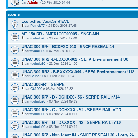
par
Admin
» 28 Fév 2010 14:04
SUJETS
Les pelles VaiaCar d'EVL
par
Patrick77
» 23 Déc 2008 17:46
MT 150 RR - 3MFR1C0E00005 - SNCF-MN
par
ttxdudu90
» 26 Fév 2014 12:40
UNAC 300 RR² - BCDFXX-018 - SNCF RESEAU 14
par
ttxdudu90
» 07 Mar 2018 12:31
UNAC 300 RR2 -B-EDXXX-002 - SEFA Environnement U8
par
ttxdudu90
» 22 Déc 2014 14:30
UNAC 300 RR2 - B-EXXXXX-044 - SEFA Environnement U12
par
Bruno37
» 19 Jan 2018 11:54
UNAC 300RR² - SERPE
par
C61000
» 03 Avr 2026 12:32
UNAC 300 RR² - D - DGHIXX - 56 - SERPE RAIL n°14
par
ttxdudu90
» 03 Nov 2024 09:19
UNAC 300 RR² - C - DGHXXX - 52 - SERPE RAIL n°13
par
ttxdudu90
» 03 Nov 2024 09:17
UNAC 300 RR² - B - DXXXXX - 42 - SERPE RAIL n°10
par
ttxdudu90
» 03 Nov 2024 09:14
UNAC 300 RR² - Non identifié - SNCF RESEAU 20 - Lorry 24