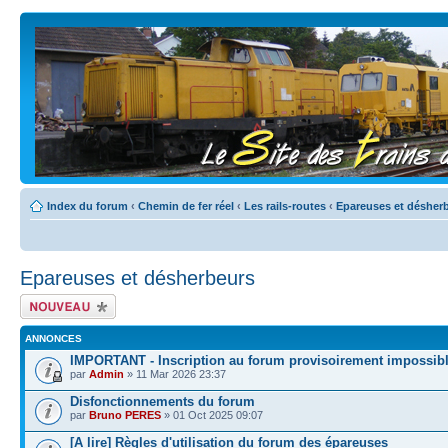
Index du forum
‹
Chemin de fer réel
‹
Les rails-routes
‹
Epareuses et désher
Epareuses et désherbeurs
Écrire un nouveau
sujet
ANNONCES
IMPORTANT - Inscription au forum provisoirement impossib
par
Admin
» 11 Mar 2026 23:37
Disfonctionnements du forum
par
Bruno PERES
» 01 Oct 2025 09:07
[A lire] Règles d'utilisation du forum des épareuses