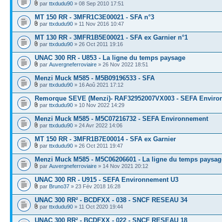
par
ttxdudu90
» 08 Sep 2010 17:51
MT 150 RR - 3MFR1C3E00021 - SFA n°3
par
ttxdudu90
» 11 Nov 2016 10:47
MT 130 RR - 3MFR1B5E00021 - SFA ex Garnier n°1
par
ttxdudu90
» 26 Oct 2011 19:16
UNAC 300 RR - U853 - La ligne du temps paysage
par
Auvergneferroviaire
» 26 Nov 2022 18:51
Menzi Muck M585 - M5B09196533 - SFA
par
ttxdudu90
» 16 Aoû 2021 17:12
Remorque SEVE (Menzi)- RAF32952007VX003 - SEFA Enviro
par
ttxdudu90
» 10 Nov 2022 14:29
Menzi Muck M585 - M5C07216732 - SEFA Environnement
par
ttxdudu90
» 24 Avr 2022 14:06
MT 150 RR - 3MFR1B7E00014 - SFA ex Garnier
par
ttxdudu90
» 26 Oct 2011 19:47
Menzi Muck M585 - M5C06206601 - La ligne du temps paysag
par
Auvergneferroviaire
» 14 Nov 2021 20:12
UNAC 300 RR - U915 - SEFA Environnement U3
par
Bruno37
» 23 Fév 2018 16:28
UNAC 300 RR² - BCDFXX - 038 - SNCF RESEAU 34
par
ttxdudu90
» 11 Oct 2020 19:44
UNAC 300 RR² - BCDFXX - 022 - SNCF RESEAU 18