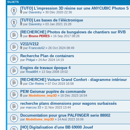
SUJETS
[TUTO] L'impression 3D résine sur une ANYCUBIC Photon S
par
Daventry
» 30 Déc 2020 22:36
[TUTO] Les bases de l'éléctronique
par
Daventry
» 03 Jan 2021 15:28
[RECHERCHE] Photos de bungalows de chantiers sur RVB
par
Bruno PERES
» 16 Sep 2017 08:26
V211/V212
par
Francois62
» 26 Oct 2024 08:49
Recherche Plan de containers
par
Philgal
» 24 Avr 2024 14:19
Engins de travaux époque 4
par
Readii94
» 13 Sep 2008 19:02
[RECHERCHE] Voiture Grand Confort - diagramme intérieur
par
Cbr-Reims
» 07 Oct 2019 16:58
PEM Geismar pupitre de commande
par
Modelisme_imp3D
» 16 Déc 2023 16:54
recherche plans dimensions pour wagons surbaissés
par
marcou 33
» 11 Nov 2023 13:44
Documentation pour grue PALFINGER serie 88002
par
Modelisme_imp3D
» 14 Aoû 2023 16:06
[HO] Digitalisation d'une BB 69000 Jouef