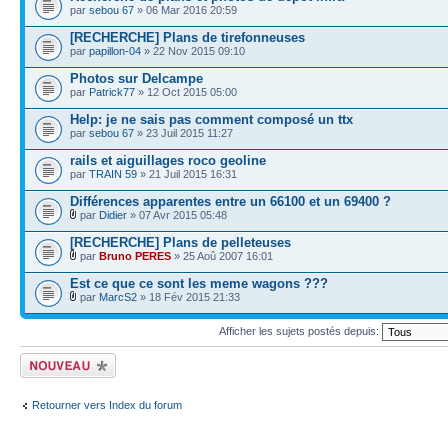
par
sebou 67
» 06 Mar 2016 20:59
[RECHERCHE] Plans de tirefonneuses
par
papillon-04
» 22 Nov 2015 09:10
Photos sur Delcampe
par
Patrick77
» 12 Oct 2015 05:00
Help: je ne sais pas comment composé un ttx
par
sebou 67
» 23 Juil 2015 11:27
rails et aiguillages roco geoline
par
TRAIN 59
» 21 Juil 2015 16:31
Différences apparentes entre un 66100 et un 69400 ?
par
Didier
» 07 Avr 2015 05:48
[RECHERCHE] Plans de pelleteuses
par
Bruno PERES
» 25 Aoû 2007 16:01
Est ce que ce sont les meme wagons ???
par
MarcS2
» 18 Fév 2015 21:33
Afficher les sujets postés depuis:
Écrire un nouveau
sujet
Retourner vers Index du forum