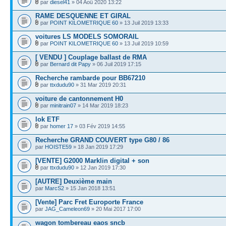
par
diesel41
» 04 Aoû 2020 13:22
RAME DESQUENNE ET GIRAL
par
POINT KILOMETRIQUE 60
» 13 Juil 2019 13:33
voitures LS MODELS SOMORAIL
par
POINT KILOMETRIQUE 60
» 13 Juil 2019 10:59
[ VENDU ] Couplage ballast de RMA
par
Bernard dit Papy
» 06 Juil 2019 17:15
Recherche rambarde pour BB67210
par
ttxdudu90
» 31 Mar 2019 20:31
voiture de cantonnement H0
par
minitrain07
» 14 Mar 2019 18:23
lok ETF
par
homer 17
» 03 Fév 2019 14:55
Recherche GRAND COUVERT type G80 / 86
par
HOISTE59
» 18 Jan 2019 17:29
[VENTE] G2000 Marklin digital + son
par
ttxdudu90
» 12 Jan 2019 17:30
[AUTRE] Deuxième main
par
MarcS2
» 15 Jan 2018 13:51
[Vente] Parc Fret Europorte France
par
JAG_Cameleon69
» 20 Mai 2017 17:00
wagon tombereau eaos sncb