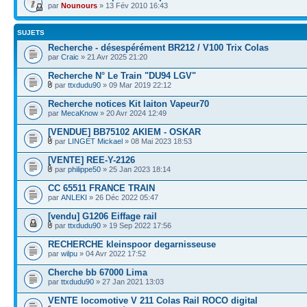
par
Nounours
» 13 Fév 2010 16:43
SUJETS
Recherche - désespérément BR212 / V100 Trix Colas
par
Craic
» 21 Avr 2025 21:20
Recherche N° Le Train "DU94 LGV"
par
ttxdudu90
» 09 Mar 2019 22:12
Recherche notices Kit laiton Vapeur70
par
MecaKnow
» 20 Avr 2024 12:49
[VENDUE] BB75102 AKIEM - OSKAR
par
LINGET Mickael
» 08 Mai 2023 18:53
[VENTE] REE-Y-2126
par
philippe50
» 25 Jan 2023 18:14
CC 65511 FRANCE TRAIN
par
ANLEKI
» 26 Déc 2022 05:47
[vendu] G1206 Eiffage rail
par
ttxdudu90
» 19 Sep 2022 17:56
RECHERCHE kleinspoor degarnisseuse
par
wilpu
» 04 Avr 2022 17:52
Cherche bb 67000 Lima
par
ttxdudu90
» 27 Jan 2021 13:03
VENTE locomotive V 211 Colas Rail ROCO digital