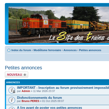
Index du forum
‹
Modélisme ferroviaire
‹
Annonces
‹
Petites annonces
Petites annonces
Écrire un nouveau
sujet
ANNONCES
IMPORTANT - Inscription au forum provisoirement impossib
par
Admin
» 11 Mar 2026 23:37
Disfonctionnements du forum
par
Bruno PERES
» 01 Oct 2025 09:07
A lire avant de poster vos petites annonces