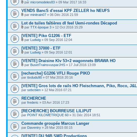
par
micromodeles83
» 09 Mar 2017 16:33
VENDS BancS d'essai KPF ZELLER ho NEUFS
par
minitrain07
» 06 Déc 2016 21:59
Lot de tuiles faîtières dI feel Uemi-rondes Décapod
par
TTX époque 3
» 12 Oct 2016 15:29
[VENTE] Piko G1206 - ETF
par
Ludwig
» 09 Sep 2016 12:04
[VENTE] 37000 - ETF
par
Ludwig
» 09 Sep 2016 12:01
[VENTE] Draisine Klv 53+2 wagonnets BRAWA HO
par
BusetTrainsvusparJHS
» 17 Juil 2016 13:09
[recherche] G1206 VFLI Rouge PIKO
par
ttxdudu90
» 07 Mai 2016 20:16
[VENTE] Gros lots de rails HO Fleischmann, Piko, Roco, J&L
par
sebcbien
» 12 Mai 2016 07:21
RECHERCHE
par
frederic
» 03 Avr 2016 17:23
[RECHERCHE] BOURREUSE LILIPUT
par
POINT KILOMETRIQUE 60
» 31 Déc 2014 18:51
Commande groupée Marcus Langer
par
Daventry
» 28 Mar 2015 00:15
[VENTE] DU 94B SMD Productions