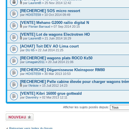
par
LaurentB
» 25 Nov 2014 12:42
[RECHERCHE] SOS micro ressort
par
HOISTE59
» 10 Oct 2014 09:49
[VENTE] Mehano G2000 railio digital N
par
Florian Barraud
» 07 Sep 2014 20:15
[VENTE] Lot de wagons Electrotren HO
par
LaurentB
» 21 Juin 2014 16:29
[ACHAT] Toit DEV AO Lima court
par
DU 65
» 22 Juil 2014 21:25
[RECHERCHE] wagons plats ROCO Ks50
par
Limagain2011
» 20 Juil 2014 21:06
[RECHERCHE] Dégarnisseuse Kleinspoor RM80
par
HOISTE59
» 30 Mar 2013 10:53
[RECHERCHE] Pelle cabine élevée pour charger wagons trém
par
l'Artiste
» 15 Juil 2012 14:23
[VENTE] Kibri 16000 grue gottwald
par
Daventry
» 02 Mai 2013 12:11
Afficher les sujets postés depuis:
Écrire un nouveau
sujet
Retourner vers Index du forum