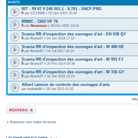
SUJETS
RIT - 99 87 9 246 001-1 - 8.701 - SNCF-PRG
par
CC72005
» 02 Nov 2007 15:48
RRMC - 7269 VP 76
par
Nounours
» 08 Déc 2007 18:24
Scania RR d'inspection des ouvrages d'art - EN 938 QY
par
Bruno37
» 04 Jan 2018 17:10
Scania RR d'inspection des ouvrages d'art - W 480 HZ
par
Bruno37
» 16 Juil 2017 16:14
Scania RR d'inspection des ouvrages d'art - W 993 FJ
par
Bruno37
» 20 Fév 2014 18:38
Scania RR d'inspection des ouvrages d'art - W 336 GY
par
Bruno37
» 16 Jan 2016 16:24
Albert camion de controle des ouvrages d'arts
par
ttxdudu90
» 18 Jan 2010 21:32
Affi
Écrire un nouveau
sujet
Retourner vers Index du forum