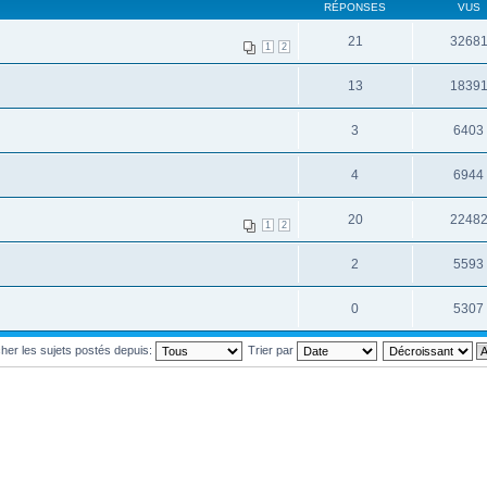
RÉPONSES
VUS
21
3268
1
2
13
1839
3
6403
4
6944
20
2248
1
2
2
5593
0
5307
cher les sujets postés depuis:
Trier par