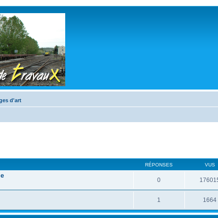
ges d'art
RÉPONSES
VUS
le
0
17601
1
1664