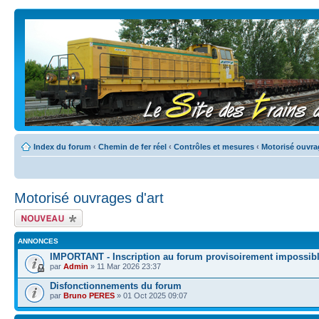
Index du forum
‹
Chemin de fer réel
‹
Contrôles et mesures
‹
Motorisé ouvra
Motorisé ouvrages d'art
Écrire un nouveau
sujet
ANNONCES
IMPORTANT - Inscription au forum provisoirement impossib
par
Admin
» 11 Mar 2026 23:37
Disfonctionnements du forum
par
Bruno PERES
» 01 Oct 2025 09:07